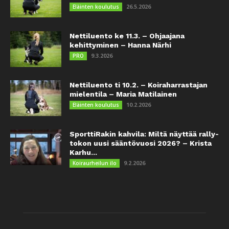
26.5.2026
Eläinten koulutus
Nettiluento ke 11.3. – Ohjaajana
kehittyminen – Hanna Närhi
9.3.2026
PRO
Nettiluento ti 10.2. – Koiraharrastajan
mielentila – Maria Matilainen
10.2.2026
Eläinten koulutus
SporttiRakin kahvila: Miltä näyttää rally-
tokon uusi sääntövuosi 2026? – Krista
Karhu...
9.2.2026
Koiraurheilun ilo