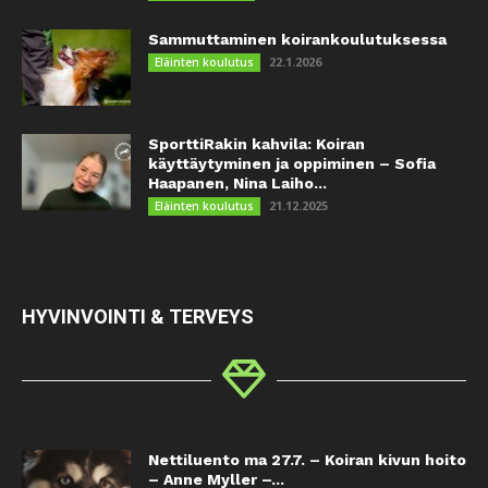
Sammuttaminen koirankoulutuksessa
22.1.2026
Eläinten koulutus
SporttiRakin kahvila: Koiran
käyttäytyminen ja oppiminen – Sofia
Haapanen, Nina Laiho...
21.12.2025
Eläinten koulutus
HYVINVOINTI & TERVEYS
Nettiluento ma 27.7. – Koiran kivun hoito
– Anne Myller –...