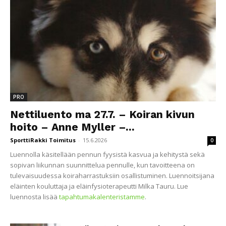
PRO
Nettiluento ma 27.7. – Koiran kivun
hoito – Anne Myller –...
SporttiRakki Toimitus
-
15.6.2026
0
Luennolla käsitellään pennun fyysistä kasvua ja kehitystä sekä
sopivan liikunnan suunnittelua pennulle, kun tavoitteena on
tulevaisuudessa koiraharrastuksiin osallistuminen. Luennoitsijana
eläinten kouluttaja ja eläinfysioterapeutti Milka Tauru. Lue
luennosta lisää
tapahtumakalenteristamme
.