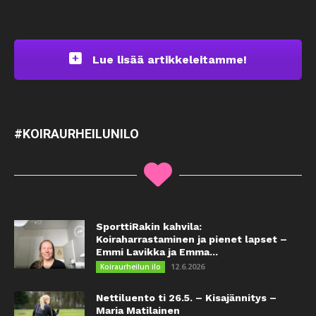
Lue lisää artikkeleitamme!
#KOIRAURHEILUNILO
SporttiRakin kahvila:
Koiraharrastaminen ja pienet lapset –
Emmi Lavikka ja Emma...
12.6.2026
Koiraurheilun ilo
Nettiluento ti 26.5. – Kisajännitys –
Maria Matilainen