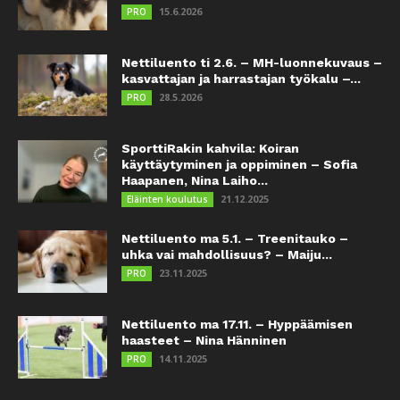
15.6.2026
PRO
Nettiluento ti 2.6. – MH-luonnekuvaus –
kasvattajan ja harrastajan työkalu –...
28.5.2026
PRO
SporttiRakin kahvila: Koiran
käyttäytyminen ja oppiminen – Sofia
Haapanen, Nina Laiho...
21.12.2025
Eläinten koulutus
Nettiluento ma 5.1. – Treenitauko –
uhka vai mahdollisuus? – Maiju...
23.11.2025
PRO
Nettiluento ma 17.11. – Hyppäämisen
haasteet – Nina Hänninen
14.11.2025
PRO