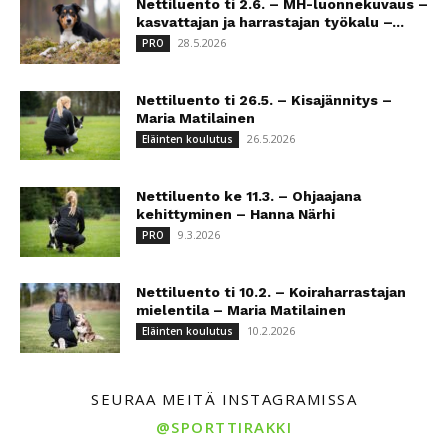
Nettiluento ti 2.6. – MH-luonnekuvaus –
kasvattajan ja harrastajan työkalu –...
28.5.2026
PRO
Nettiluento ti 26.5. – Kisajännitys –
Maria Matilainen
26.5.2026
Eläinten koulutus
Nettiluento ke 11.3. – Ohjaajana
kehittyminen – Hanna Närhi
9.3.2026
PRO
Nettiluento ti 10.2. – Koiraharrastajan
mielentila – Maria Matilainen
10.2.2026
Eläinten koulutus
SEURAA MEITÄ INSTAGRAMISSA
@SPORTTIRAKKI