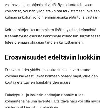
vastaavasti jos ohjaaja ei vielä täysin luota taitavaan
koiraansa, voi hän yliohjata koiraa tarkistamaan jokaisen
kulman ja kolon, jolloin enimmäisaika ehtii tulla vastaan.
Koiran taitojen kartuttamisen lisäksi yksi tärkeimmistä
treenattavista asioista kakkosista kolmosiin siirryttäessä
tulee olemaan ohjaajan taitojen kartuttaminen.
Eroavaisuudet edeltäviin luokkiin
Eroavaisuudet ykkös- ja kakkosluokkiin verrattuna
voidaan karkeasti jakaa kolmeen osaan: hajut, alueiden
koot ja etsittävien hajulähteiden määrä.
Eukalyptus- ja laakerinlehtihajun rinnalle tulee
kolmantena hajuna laventeli. Etsittävä haju voi olla myös
näiden kaikkien yhdistelmähaju.