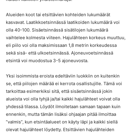
Alueiden koot tai etsittävien kohteiden lukumäärät
kasvavat. Laatikkoetsinnässä laatikoiden lukumäärä voi
olla 40-100. Sisäetsinnässä sisätilojen lukumäärä
vaihtelee kolmesta viiteen. Hajulähteen korkeus muuttuu,
eli piilo voi olla maksimissaan 1,8 metrin korkeudessa
sekä sisä- että ulkoetsinnässä. Ajoneuvoetsinnässä
etsintä voi muodostua 3-5 ajoneuvosta.
Yksi isoimmista eroista edeltäviin luokkiin on kuitenkin
se, että piilojen määrää ei kerrota osallistujille. Tämä voi
tarkoittaa esimerkiksi sitä, että sisäetsinnässä jokin
alueista voi olla tyhjä ja/tai kaikki hajulähteet voivat olla
yhdessä tilassa. Löydöt ilmoitetaan samaan tapaan kuin
ennenkin, mutta tämän lisäksi ohjaajan pitää ilmoittaa
”valmis”, kun etsintäalueet on käyty läpi ja kaikki siellä
olevat hajulähteet löydetty. Etsittävien hajulähteiden