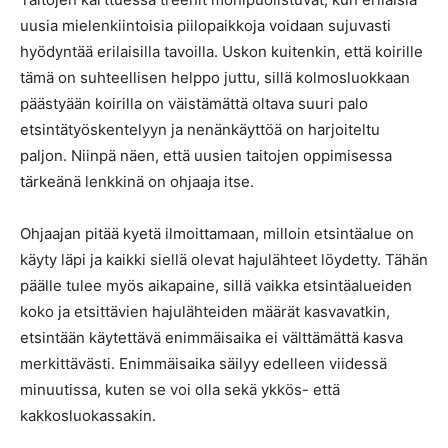
uusia mielenkiintoisia piilopaikkoja voidaan sujuvasti
hyödyntää erilaisilla tavoilla. Uskon kuitenkin, että koirille
tämä on suhteellisen helppo juttu, sillä kolmosluokkaan
päästyään koirilla on väistämättä oltava suuri palo
etsintätyöskentelyyn ja nenänkäyttöä on harjoiteltu
paljon. Niinpä näen, että uusien taitojen oppimisessa
tärkeänä lenkkinä on ohjaaja itse.
Ohjaajan pitää kyetä ilmoittamaan, milloin etsintäalue on
käyty läpi ja kaikki siellä olevat hajulähteet löydetty. Tähän
päälle tulee myös aikapaine, sillä vaikka etsintäalueiden
koko ja etsittävien hajulähteiden määrät kasvavatkin,
etsintään käytettävä enimmäisaika ei välttämättä kasva
merkittävästi. Enimmäisaika säilyy edelleen viidessä
minuutissa, kuten se voi olla sekä ykkös- että
kakkosluokassakin.