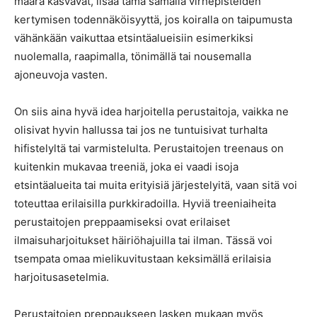
määrä kasvavat, lisää tämä samalla virhepisteiden
kertymisen todennäköisyyttä, jos koiralla on taipumusta
vähänkään vaikuttaa etsintäalueisiin esimerkiksi
nuolemalla, raapimalla, tönimällä tai nousemalla
ajoneuvoja vasten.
On siis aina hyvä idea harjoitella perustaitoja, vaikka ne
olisivat hyvin hallussa tai jos ne tuntuisivat turhalta
hifistelyltä tai varmistelulta. Perustaitojen treenaus on
kuitenkin mukavaa treeniä, joka ei vaadi isoja
etsintäalueita tai muita erityisiä järjestelyitä, vaan sitä voi
toteuttaa erilaisilla purkkiradoilla. Hyviä treeniaiheita
perustaitojen preppaamiseksi ovat erilaiset
ilmaisuharjoitukset häiriöhajuilla tai ilman. Tässä voi
tsempata omaa mielikuvitustaan keksimällä erilaisia
harjoitusasetelmia.
Perustaitojen preppaukseen lasken mukaan myös