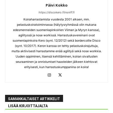
Päivi Kokko
https://discokero.fitnsniff.fi
Koiraharrastamista vuodesta 2001 alkaen, mm.
pelastuskoiratoiminnassa (hälytysryhmässä olin mukana
edesmenneiden suomenlapinkoirien Viiman ja Myryn kanssa),
agilityssä ja nose workissä. Harrastuskavereinani ovat
suomenlapinkoira Kero (synt. 12/2012) sekä bordercollie Disco
(synt. 10/2017). Keron kanssa on tehty pelastuskoirajuttuja,
mutta aktiivisesti harrastamme enää agilityä sekä nose workkia.
Uuden oppiminen, itsensä kehittäminen, koiran oivallusten
seuraaminen ja onnistumiset haasteiden jälkeen kiehtovat
erityisesti, kun harrastuskumppanina on koira!
SAMANKALTAISET ARTIKKELIT
LISÄÄ KIRJOITTAJALTA