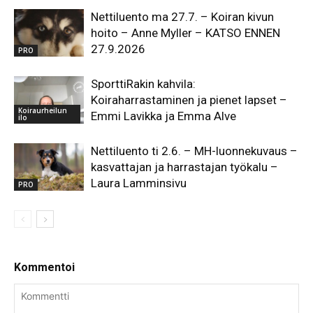
Nettiluento ma 27.7. – Koiran kivun
hoito – Anne Myller – KATSO ENNEN
27.9.2026
PRO
SporttiRakin kahvila:
Koiraharrastaminen ja pienet lapset –
Koiraurheilun
Emmi Lavikka ja Emma Alve
ilo
Nettiluento ti 2.6. – MH-luonnekuvaus –
kasvattajan ja harrastajan työkalu –
Laura Lamminsivu
PRO
Kommentoi