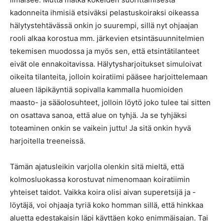
kadonneita ihmisiä etsiväksi pelastuskoiraksi oikeassa
hälytystehtävässä onkin jo suurempi, sillä nyt ohjaajan
rooli alkaa korostua mm. järkevien etsintäsuunnitelmien
tekemisen muodossa ja myös sen, että etsintätilanteet
eivät ole ennakoitavissa. Hälytysharjoitukset simuloivat
oikeita tilanteita, jolloin koiratiimi pääsee harjoittelemaan
alueen läpikäyntiä sopivalla kammalla huomioiden
maasto- ja sääolosuhteet, jolloin löytö joko tulee tai sitten
on osattava sanoa, että alue on tyhjä. Ja se tyhjäksi
toteaminen onkin se vaikein juttu! Ja sitä onkin hyvä
harjoitella treeneissä.
Tämän ajatusleikin varjolla olenkin sitä mieltä, että
kolmosluokassa korostuvat nimenomaan koiratiimin
yhteiset taidot. Vaikka koira olisi aivan superetsijä ja -
löytäjä, voi ohjaaja tyriä koko homman sillä, että hinkkaa
aluetta edestakaisin läpi käyttäen koko enimmäisajan. Tai