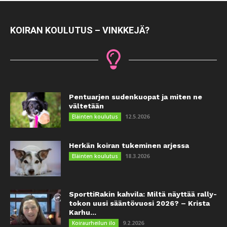
KOIRAN KOULUTUS – VINKKEJÄ?
Pentuarjen sudenkuopat ja miten ne
vältetään
12.5.2026
Eläinten koulutus
Herkän koiran tukeminen arjessa
18.3.2026
Eläinten koulutus
SporttiRakin kahvila: Miltä näyttää rally-
tokon uusi sääntövuosi 2026? – Krista
Karhu...
9.2.2026
Koiraurheilun ilo