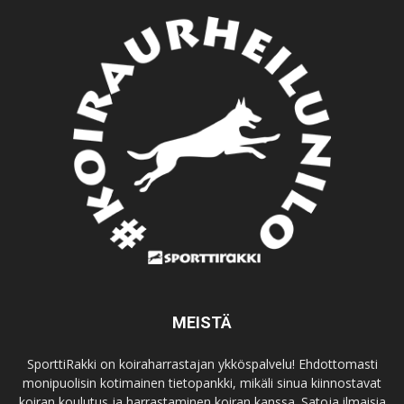
MEISTÄ
SporttiRakki on koiraharrastajan ykköspalvelu! Ehdottomasti
monipuolisin kotimainen tietopankki, mikäli sinua kiinnostavat
koiran koulutus ja harrastaminen koiran kanssa. Satoja ilmaisia