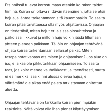
Etsinnässä tulevat korostumaan etenkin koirakon taidot
tiiminä. Koiran on oltava riittävän itsenäinen, jotta se etsii
hajua ja lähtee tarkentamaan sitä kauempaakin. Toisaalta
koiran pitää tarvittaessa olla myös ohjattavissa. Ohjaajan
on tiedettävä, miten hajut erilaisissa olosuhteissa ja
paikoissa liikkuvat ja milloin haju voikin jäädä lillumaan
yhteen pieneen paikkaan. Tällöin on ohjaajan tehtävänä
ohjata koiraa tarkentamaan sellaiset paikat. Miten
tasapainotat vapaan etsimisen ja ohjaamisen? Jos alue on
iso, ei aikaa ole pikkutarkkaan ohjaamiseen. Toisaalta
taas, jos koira menee vauhdikkaasti ja itsenäisesti, mutta
ei esimerkiksi saa kiinni alussa olevaa hajua, ei
välttämättä ole aikaa enää palata tarkistamaan ohitettua
aluetta.
Ohjaajan tehtävänä on tarkkailla koiran pienimpiäkin
reaktioita. Näitä voivat olla ihan pienet käyttäytymisen