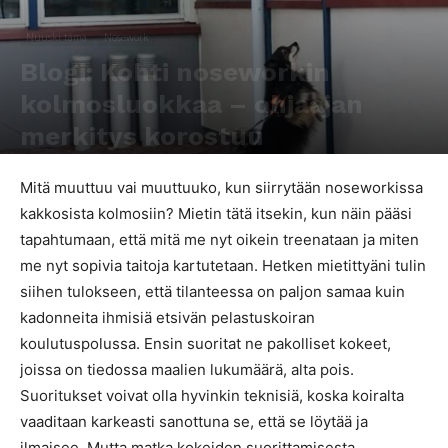
Nuuski tämä
Nosework
Blogi: Kohti noseworkin
kolmosluokkaa – ohjaajan
merkitys korostuu
Kirjoittaja
Päivi Kokko
-
11.10.2019
691
0
Mitä muuttuu vai muuttuuko, kun siirrytään noseworkissa
kakkosista kolmosiin? Mietin tätä itsekin, kun näin pääsi
tapahtumaan, että mitä me nyt oikein treenataan ja miten
me nyt sopivia taitoja kartutetaan. Hetken mietittyäni tulin
siihen tulokseen, että tilanteessa on paljon samaa kuin
kadonneita ihmisiä etsivän pelastuskoiran
koulutuspolussa. Ensin suoritat ne pakolliset kokeet,
joissa on tiedossa maalien lukumäärä, alta pois.
Suoritukset voivat olla hyvinkin teknisiä, koska koiralta
vaaditaan karkeasti sanottuna se, että se löytää ja
ilmaisee. Mutta matka kokeiden suorittamisesta