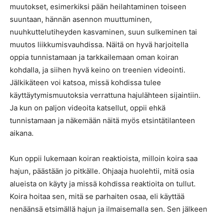
muutokset, esimerkiksi pään heilahtaminen toiseen
suuntaan, hännän asennon muuttuminen,
nuuhkuttelutiheyden kasvaminen, suun sulkeminen tai
muutos liikkumisvauhdissa. Näitä on hyvä harjoitella
oppia tunnistamaan ja tarkkailemaan oman koiran
kohdalla, ja siihen hyvä keino on treenien videointi.
Jälkikäteen voi katsoa, missä kohdissa tulee
käyttäytymismuutoksia verrattuna hajulähteen sijaintiin.
Ja kun on paljon videoita katsellut, oppii ehkä
tunnistamaan ja näkemään näitä myös etsintätilanteen
aikana.
Kun oppii lukemaan koiran reaktioista, milloin koira saa
hajun, päästään jo pitkälle. Ohjaaja huolehtii, mitä osia
alueista on käyty ja missä kohdissa reaktioita on tullut.
Koira hoitaa sen, mitä se parhaiten osaa, eli käyttää
nenäänsä etsimällä hajun ja ilmaisemalla sen. Sen jälkeen