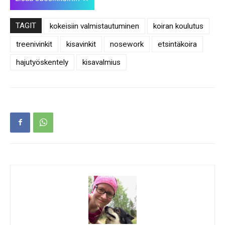
TAGIT
kokeisiin valmistautuminen
koiran koulutus
treenivinkit
kisavinkit
nosework
etsintäkoira
hajutyöskentely
kisavalmius