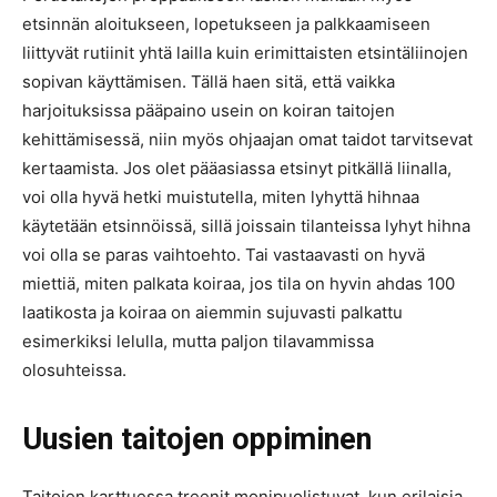
etsinnän aloitukseen, lopetukseen ja palkkaamiseen
liittyvät rutiinit yhtä lailla kuin erimittaisten etsintäliinojen
sopivan käyttämisen. Tällä haen sitä, että vaikka
harjoituksissa pääpaino usein on koiran taitojen
kehittämisessä, niin myös ohjaajan omat taidot tarvitsevat
kertaamista. Jos olet pääasiassa etsinyt pitkällä liinalla,
voi olla hyvä hetki muistutella, miten lyhyttä hihnaa
käytetään etsinnöissä, sillä joissain tilanteissa lyhyt hihna
voi olla se paras vaihtoehto. Tai vastaavasti on hyvä
miettiä, miten palkata koiraa, jos tila on hyvin ahdas 100
laatikosta ja koiraa on aiemmin sujuvasti palkattu
esimerkiksi lelulla, mutta paljon tilavammissa
olosuhteissa.
Uusien taitojen oppiminen
Taitojen karttuessa treenit monipuolistuvat, kun erilaisia