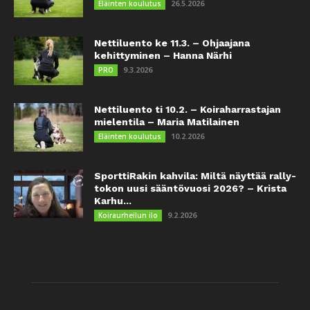
26.5.2026
Eläinten koulutus
Nettiluento ke 11.3. – Ohjaajana
kehittyminen – Hanna Närhi
9.3.2026
PRO
Nettiluento ti 10.2. – Koiraharrastajan
mielentila – Maria Matilainen
10.2.2026
Eläinten koulutus
SporttiRakin kahvila: Miltä näyttää rally-
tokon uusi sääntövuosi 2026? – Krista
Karhu...
9.2.2026
Koiraurheilun ilo