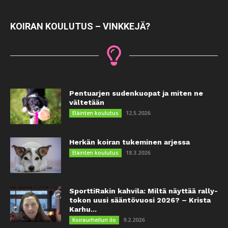
KOIRAN KOULUTUS – VINKKEJÄ?
Pentuarjen sudenkuopat ja miten ne
vältetään
12.5.2026
Eläinten koulutus
Herkän koiran tukeminen arjessa
18.3.2026
Eläinten koulutus
SporttiRakin kahvila: Miltä näyttää rally-
tokon uusi sääntövuosi 2026? – Krista
Karhu...
9.2.2026
Koiraurheilun ilo