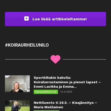
Lue lisää artikkeleitamme!
#KOIRAURHEILUNILO
SporttiRakin kahvila:
Koiraharrastaminen ja pienet lapset –
Emmi Lavikka ja Emma...
12.6.2026
Koiraurheilun ilo
Nettiluento ti 26.5. – Kisajännitys –
Maria Matilainen