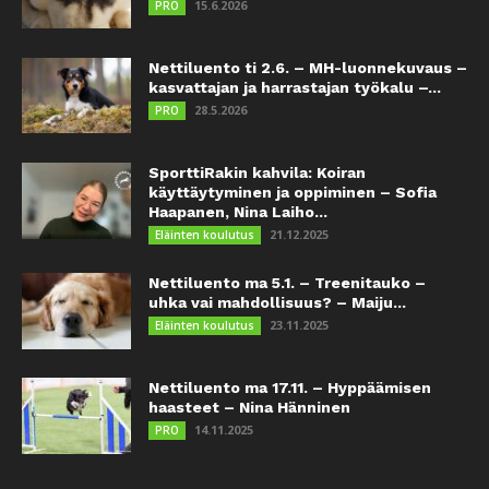
15.6.2026
PRO
Nettiluento ti 2.6. – MH-luonnekuvaus –
kasvattajan ja harrastajan työkalu –...
28.5.2026
PRO
SporttiRakin kahvila: Koiran
käyttäytyminen ja oppiminen – Sofia
Haapanen, Nina Laiho...
21.12.2025
Eläinten koulutus
Nettiluento ma 5.1. – Treenitauko –
uhka vai mahdollisuus? – Maiju...
23.11.2025
Eläinten koulutus
Nettiluento ma 17.11. – Hyppäämisen
haasteet – Nina Hänninen
14.11.2025
PRO