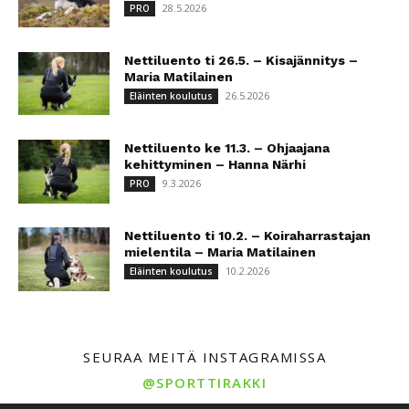
28.5.2026
PRO
Nettiluento ti 26.5. – Kisajännitys –
Maria Matilainen
26.5.2026
Eläinten koulutus
Nettiluento ke 11.3. – Ohjaajana
kehittyminen – Hanna Närhi
9.3.2026
PRO
Nettiluento ti 10.2. – Koiraharrastajan
mielentila – Maria Matilainen
10.2.2026
Eläinten koulutus
SEURAA MEITÄ INSTAGRAMISSA
@SPORTTIRAKKI