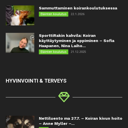
Sammuttaminen koirankoulutuksessa
22.1.2026
Eläinten koulutus
SporttiRakin kahvila: Koiran
käyttäytyminen ja oppiminen – Sofia
Haapanen, Nina Laiho...
21.12.2025
Eläinten koulutus
HYVINVOINTI & TERVEYS
Nettiluento ma 27.7. – Koiran kivun hoito
– Anne Myller –...