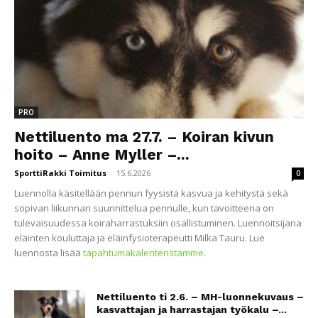
PRO
Nettiluento ma 27.7. – Koiran kivun
hoito – Anne Myller –...
SporttiRakki Toimitus
-
15.6.2026
0
Luennolla käsitellään pennun fyysistä kasvua ja kehitystä sekä
sopivan liikunnan suunnittelua pennulle, kun tavoitteena on
tulevaisuudessa koiraharrastuksiin osallistuminen. Luennoitsijana
eläinten kouluttaja ja eläinfysioterapeutti Milka Tauru. Lue
luennosta lisää
tapahtumakalenteristamme
.
Nettiluento ti 2.6. – MH-luonnekuvaus –
kasvattajan ja harrastajan työkalu –...