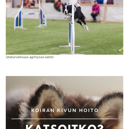
rataturvallisuus agilityssa luento