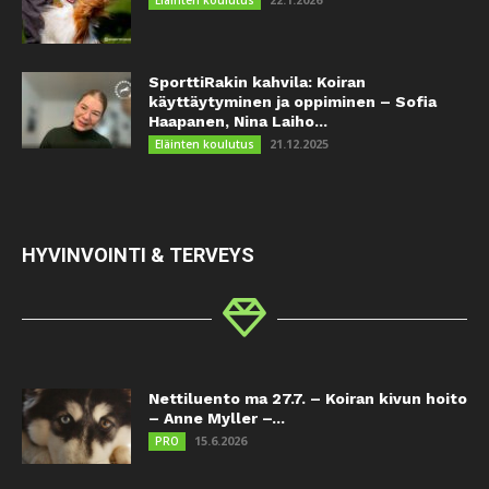
Eläinten koulutus
SporttiRakin kahvila: Koiran
käyttäytyminen ja oppiminen – Sofia
Haapanen, Nina Laiho...
21.12.2025
Eläinten koulutus
HYVINVOINTI & TERVEYS
Nettiluento ma 27.7. – Koiran kivun hoito
– Anne Myller –...
15.6.2026
PRO