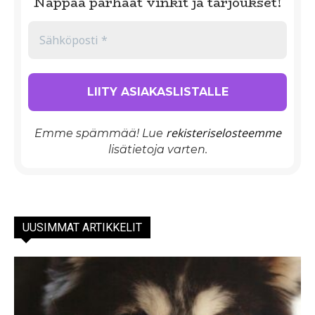
Nappaa parhaat vinkit ja tarjoukset!
rekisteriselosteemme
Emme spämmää! Lue
lisätietoja varten.
UUSIMMAT ARTIKKELIT