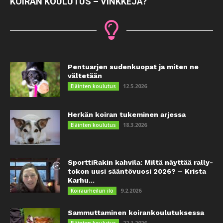
KOIRAN KOULUTUS – VINKKEJÄ?
Pentuarjen sudenkuopat ja miten ne
vältetään
12.5.2026
Eläinten koulutus
Herkän koiran tukeminen arjessa
18.3.2026
Eläinten koulutus
SporttiRakin kahvila: Miltä näyttää rally-
tokon uusi sääntövuosi 2026? – Krista
Karhu...
9.2.2026
Koiraurheilun ilo
Sammuttaminen koirankoulutuksessa
22.1.2026