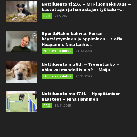
Nettiluento ti 2.6. – MH-luonnekuvaus –
kasvattajan ja harrastajan työkalu –...
28.5.2026
PRO
SporttiRakin kahvila: Koiran
käyttäytyminen ja oppiminen – Sofia
Haapanen, Nina Laiho...
21.12.2025
Eläinten koulutus
Nettiluento ma 5.1. – Treenitauko –
uhka vai mahdollisuus? – Maiju...
23.11.2025
Eläinten koulutus
Nettiluento ma 17.11. – Hyppäämisen
haasteet – Nina Hänninen
14.11.2025
PRO