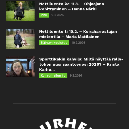
Nettiluento ke 11.3. – Ohjaajana
kehittyminen – Hanna Närhi
9.3.2026
PRO
Nettiluento ti 10.2. – Koiraharrastajan
mielentila – Maria Matilainen
10.2.2026
Eläinten koulutus
SporttiRakin kahvila: Miltä näyttää rally-
tokon uusi sääntövuosi 2026? – Krista
Karhu...
9.2.2026
Koiraurheilun ilo