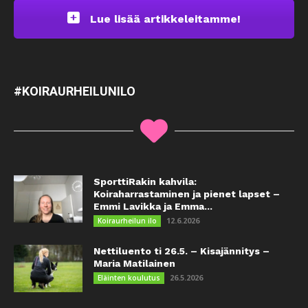
Lue lisää artikkeleitamme!
#KOIRAURHEILUNILO
SporttiRakin kahvila:
Koiraharrastaminen ja pienet lapset –
Emmi Lavikka ja Emma...
12.6.2026
Koiraurheilun ilo
Nettiluento ti 26.5. – Kisajännitys –
Maria Matilainen
26.5.2026
Eläinten koulutus