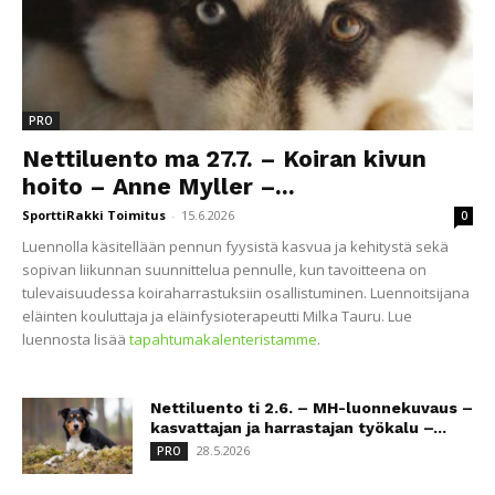
PRO
Nettiluento ma 27.7. – Koiran kivun
hoito – Anne Myller –...
SporttiRakki Toimitus
-
15.6.2026
0
Luennolla käsitellään pennun fyysistä kasvua ja kehitystä sekä
sopivan liikunnan suunnittelua pennulle, kun tavoitteena on
tulevaisuudessa koiraharrastuksiin osallistuminen. Luennoitsijana
eläinten kouluttaja ja eläinfysioterapeutti Milka Tauru. Lue
luennosta lisää
tapahtumakalenteristamme
.
Nettiluento ti 2.6. – MH-luonnekuvaus –
kasvattajan ja harrastajan työkalu –...
28.5.2026
PRO