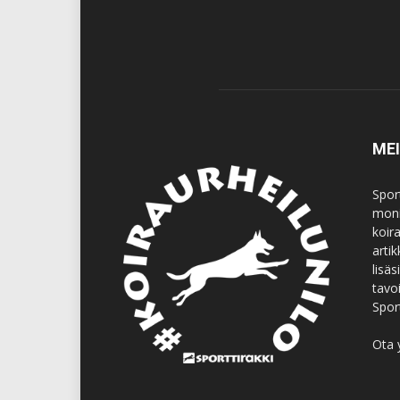
ME
Spor
moni
koir
artik
lisä
tavo
Spor
Ota 