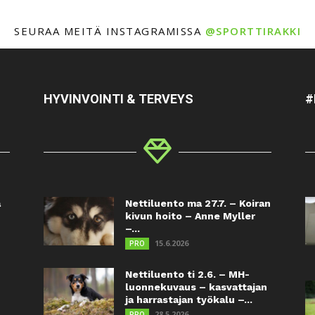
SEURAA MEITÄ INSTAGRAMISSA
@SPORTTIRAKKI
HYVINVOINTI & TERVEYS
#
a
Nettiluento ma 27.7. – Koiran
kivun hoito – Anne Myller
–...
15.6.2026
PRO
Nettiluento ti 2.6. – MH-
luonnekuvaus – kasvattajan
ja harrastajan työkalu –...
28.5.2026
PRO