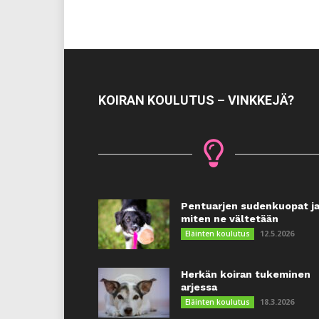
KOIRAN KOULUTUS – VINKKEJÄ?
Pentuarjen sudenkuopat j
miten ne vältetään
12.5.2026
Eläinten koulutus
Herkän koiran tukeminen
arjessa
18.3.2026
Eläinten koulutus