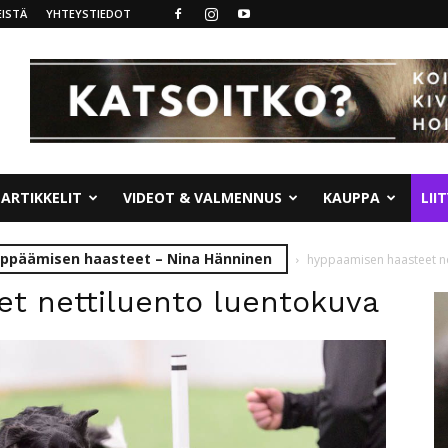
ISTÄ
YHTEYSTIEDOT
ARTIKKELIT
VIDEOT & VALMENNUS
KAUPPA
LII
Hyppäämisen haasteet – Nina Hänninen
hyppaamisen haasteet ne
t nettiluento luentokuva