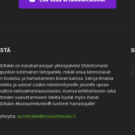
ISTÄ
S
ttiRakki on koiraharrastajan ykköspalvelu! Ehdottomasti
puolisin kotimainen tietopankki, mikäli sinua kiinnostavat
an koulutus ja harrastaminen koiran kanssa. Satoja ilmaisia
keleita ja uutisia! Lisäksi rekisteröityneille jäsenille upeaa
sisältöä nettivalmentautumiseen, itsensä kehittämiseen sekä
itteiden saavuttamiseen! Meiltä löydät myös ihanat
ttiRakin #koiraurheilunilo®-tuotteet harrastajalle!
yhteyttä:
sporttirakki@koiraurheilunilo.fi