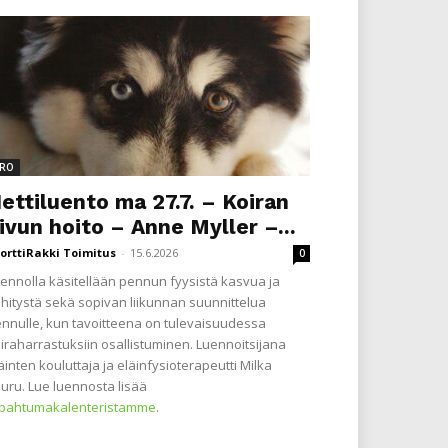
RO
ettiluento ma 27.7. – Koiran
ivun hoito – Anne Myller –...
orttiRakki Toimitus
-
15.6.2026
0
ennolla käsitellään pennun fyysistä kasvua ja
hitystä sekä sopivan liikunnan suunnittelua
nnulle, kun tavoitteena on tulevaisuudessa
iraharrastuksiin osallistuminen. Luennoitsijana
äinten kouluttaja ja eläinfysioterapeutti Milka
uru. Lue luennosta lisää
apahtumakalenteristamme
.