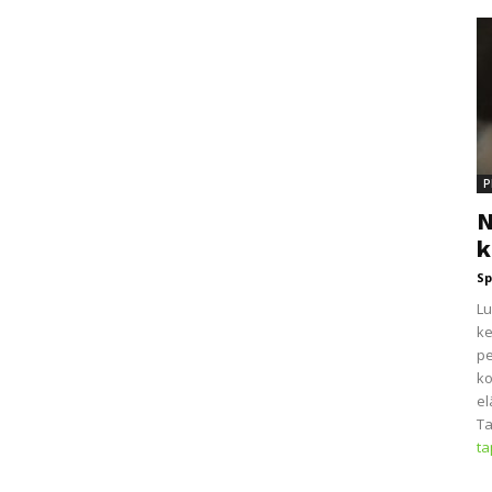
P
N
k
Sp
Lu
ke
pe
ko
el
Ta
t