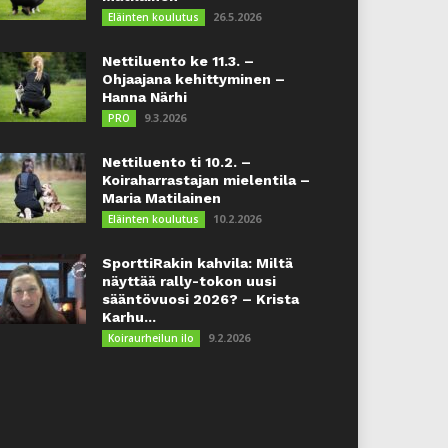
26.5.2026
Eläinten koulutus
Nettiluento ke 11.3. –
Ohjaajana kehittyminen –
Hanna Närhi
9.3.2026
PRO
Nettiluento ti 10.2. –
Koiraharrastajan mielentila –
Maria Matilainen
10.2.2026
Eläinten koulutus
SporttiRakin kahvila: Miltä
näyttää rally-tokon uusi
sääntövuosi 2026? – Krista
Karhu...
9.2.2026
Koiraurheilun ilo