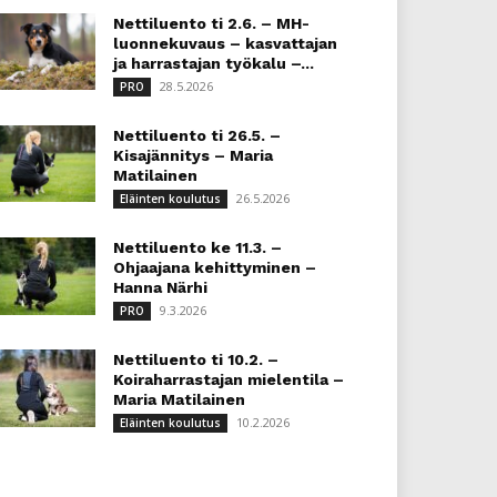
Nettiluento ti 2.6. – MH-
luonnekuvaus – kasvattajan
ja harrastajan työkalu –...
28.5.2026
PRO
Nettiluento ti 26.5. –
Kisajännitys – Maria
Matilainen
26.5.2026
Eläinten koulutus
Nettiluento ke 11.3. –
Ohjaajana kehittyminen –
Hanna Närhi
9.3.2026
PRO
Nettiluento ti 10.2. –
Koiraharrastajan mielentila –
Maria Matilainen
10.2.2026
Eläinten koulutus