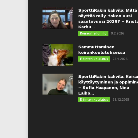
SporttiRakin kahvila: Miltä
näyttää rally-tokon uusi
sääntövuosi 2026? – Krist
Karhu...
9.2.2026
Koiraurheilun ilo
Sammuttaminen
koirankoulutuksessa
22.1.2026
Eläinten koulutus
SporttiRakin kahvila: Koira
käyttäytyminen ja oppimin
– Sofia Haapanen, Nina
Laiho...
21.12.2025
Eläinten koulutus