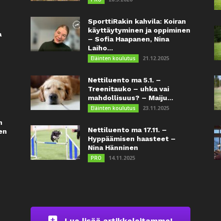
SporttiRakin kahvila: Koiran
käyttäytyminen ja oppiminen
a
– Sofia Haapanen, Nina
Laiho...
21.12.2025
Eläinten koulutus
Nettiluento ma 5.1. –
Treenitauko – uhka vai
mahdollisuus? – Maiju...
23.11.2025
Eläinten koulutus
n
Nettiluento ma 17.11. –
en
Hyppäämisen haasteet –
Nina Hänninen
14.11.2025
PRO
Lue lisää artikkeleitamme!