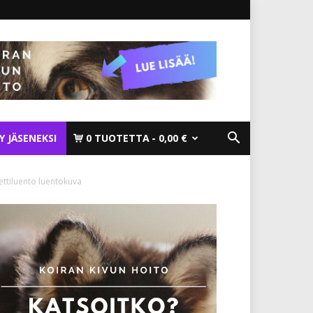
TY JÄSENEKSI
0 TUOTETTA
0,00 €
ttiluento luentokuva