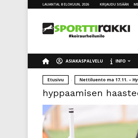
LAUANTAI, 8 ELOKUUN, 2026
KIRJAUDU SISÄÄN
ME
SporttiRakki
ASIAKASPALVELU
INFO
Etusivu
Nettiluento ma 17.11. – 
hyppaamisen haastee