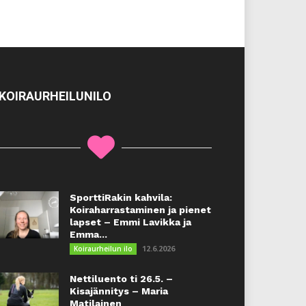
KOIRAURHEILUNILO
SporttiRakin kahvila:
Koiraharrastaminen ja pienet
lapset – Emmi Lavikka ja
Emma...
12.6.2026
Koiraurheilun ilo
Nettiluento ti 26.5. –
Kisajännitys – Maria
Matilainen