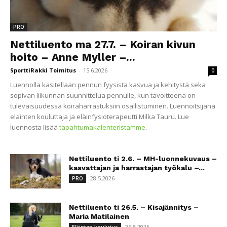
PRO
Nettiluento ma 27.7. – Koiran kivun
hoito – Anne Myller –...
SporttiRakki Toimitus
-
15.6.2026
0
Luennolla käsitellään pennun fyysistä kasvua ja kehitystä sekä
sopivan liikunnan suunnittelua pennulle, kun tavoitteena on
tulevaisuudessa koiraharrastuksiin osallistuminen. Luennoitsijana
eläinten kouluttaja ja eläinfysioterapeutti Milka Tauru. Lue
luennosta lisää
tapahtumakalenteristamme
.
Nettiluento ti 2.6. – MH-luonnekuvaus –
kasvattajan ja harrastajan työkalu –...
28.5.2026
PRO
Nettiluento ti 26.5. – Kisajännitys –
Maria Matilainen
26.5.2026
Eläinten koulutus