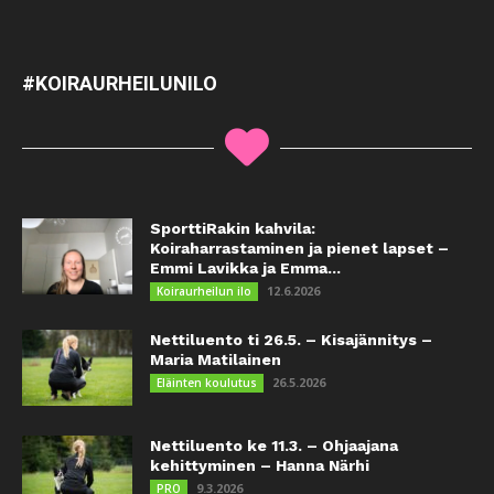
#KOIRAURHEILUNILO
SporttiRakin kahvila:
Koiraharrastaminen ja pienet lapset –
Emmi Lavikka ja Emma...
12.6.2026
Koiraurheilun ilo
Nettiluento ti 26.5. – Kisajännitys –
Maria Matilainen
26.5.2026
Eläinten koulutus
Nettiluento ke 11.3. – Ohjaajana
kehittyminen – Hanna Närhi
9.3.2026
PRO