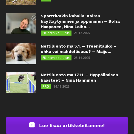
SporttiRakin kahvila: Koiran
käyttäytyminen ja oppiminen – Sofia
Haapanen, Nina Laiho...
21.12.2025
Eläinten koulutus
Nettiluento ma 5.1. – Treenitauko –
uhka vai mahdollisuus? – Maiju...
23.11.2025
Eläinten koulutus
Nettiluento ma 17.11. – Hyppäämisen
haasteet – Nina Hänninen
14.11.2025
PRO
Lue lisää artikkeleitamme!