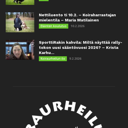
Nettiluento ti 10.2. – Koiraharrastajan
mielentila – Maria Matilainen
10.2.2026
Eläinten koulutus
SporttiRakin kahvila: Miltä näyttää rally-
tokon uusi sääntövuosi 2026? – Krista
Karhu...
9.2.2026
Koiraurheilun ilo