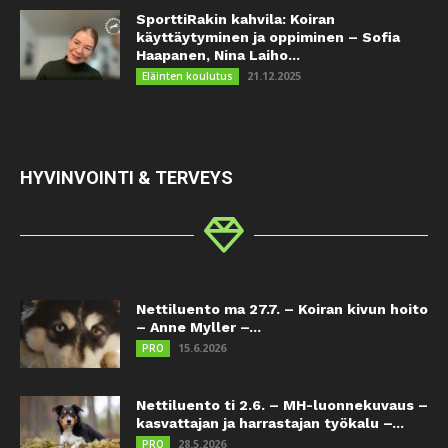
SporttiRakin kahvila: Koiran
käyttäytyminen ja oppiminen – Sofia
Haapanen, Nina Laiho...
21.12.2025
Eläinten koulutus
HYVINVOINTI & TERVEYS
Nettiluento ma 27.7. – Koiran kivun hoito
– Anne Myller –...
15.6.2026
PRO
Nettiluento ti 2.6. – MH-luonnekuvaus –
kasvattajan ja harrastajan työkalu –...
28.5.2026
PRO