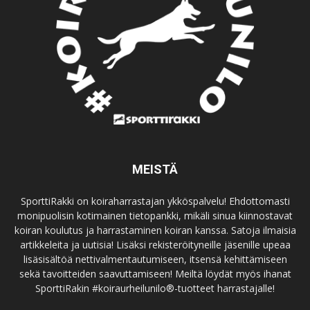
MEISTÄ
SporttiRakki on koiraharrastajan ykköspalvelu! Ehdottomasti
monipuolisin kotimainen tietopankki, mikäli sinua kiinnostavat
koiran koulutus ja harrastaminen koiran kanssa. Satoja ilmaisia
artikkeleita ja uutisia! Lisäksi rekisteröityneille jäsenille upeaa
lisäsisältöä nettivalmentautumiseen, itsensä kehittämiseen
sekä tavoitteiden saavuttamiseen! Meiltä löydät myös ihanat
SporttiRakin #koiraurheilunilo®-tuotteet harrastajalle!