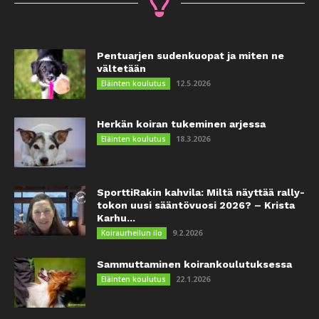
Pentuarjen sudenkuopat ja miten ne
vältetään
12.5.2026
Eläinten koulutus
Herkän koiran tukeminen arjessa
18.3.2026
Eläinten koulutus
SporttiRakin kahvila: Miltä näyttää rally-
tokon uusi sääntövuosi 2026? – Krista
Karhu...
9.2.2026
Koiraurheilun ilo
Sammuttaminen koirankoulutuksessa
22.1.2026
Eläinten koulutus