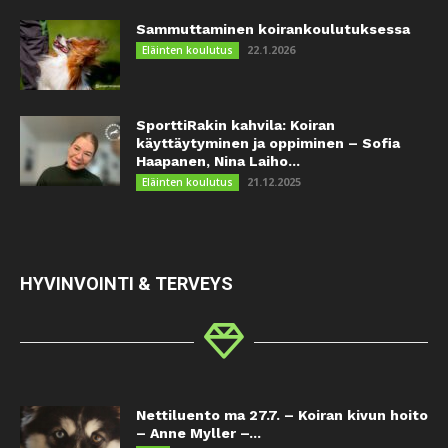
Sammuttaminen koirankoulutuksessa
22.1.2026
Eläinten koulutus
SporttiRakin kahvila: Koiran
käyttäytyminen ja oppiminen – Sofia
Haapanen, Nina Laiho...
21.12.2025
Eläinten koulutus
HYVINVOINTI & TERVEYS
Nettiluento ma 27.7. – Koiran kivun hoito
– Anne Myller –...