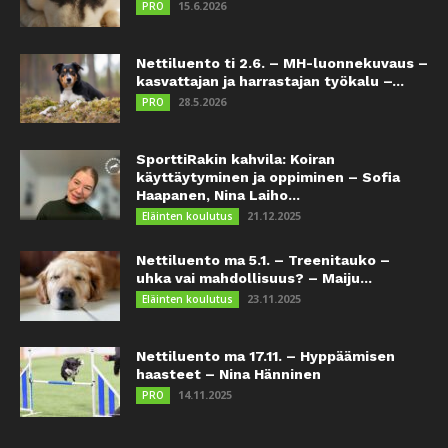
15.6.2026
PRO
Nettiluento ti 2.6. – MH-luonnekuvaus –
kasvattajan ja harrastajan työkalu –...
28.5.2026
PRO
SporttiRakin kahvila: Koiran
käyttäytyminen ja oppiminen – Sofia
Haapanen, Nina Laiho...
21.12.2025
Eläinten koulutus
Nettiluento ma 5.1. – Treenitauko –
uhka vai mahdollisuus? – Maiju...
23.11.2025
Eläinten koulutus
Nettiluento ma 17.11. – Hyppäämisen
haasteet – Nina Hänninen
14.11.2025
PRO