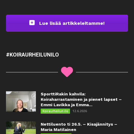
Lue lisää artikkeleitamme!
#KOIRAURHEILUNILO
SporttiRakin kahvila:
Koiraharrastaminen ja pienet lapset –
Emmi Lavikka ja Emma...
12.6.2026
Koiraurheilun ilo
Nettiluento ti 26.5. – Kisajännitys –
Maria Matilainen