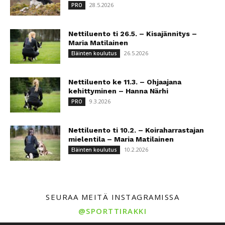
28.5.2026
PRO
Nettiluento ti 26.5. – Kisajännitys –
Maria Matilainen
26.5.2026
Eläinten koulutus
Nettiluento ke 11.3. – Ohjaajana
kehittyminen – Hanna Närhi
9.3.2026
PRO
Nettiluento ti 10.2. – Koiraharrastajan
mielentila – Maria Matilainen
10.2.2026
Eläinten koulutus
SEURAA MEITÄ INSTAGRAMISSA
@SPORTTIRAKKI