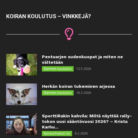
KOIRAN KOULUTUS – VINKKEJÄ?
Pentuarjen sudenkuopat ja miten ne
vältetään
12.5.2026
Eläinten koulutus
Herkän koiran tukeminen arjessa
18.3.2026
Eläinten koulutus
SporttiRakin kahvila: Miltä näyttää rally-
tokon uusi sääntövuosi 2026? – Krista
Karhu...
9.2.2026
Koiraurheilun ilo