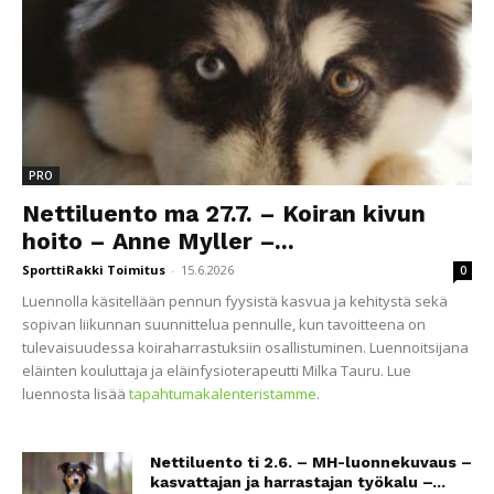
PRO
Nettiluento ma 27.7. – Koiran kivun
hoito – Anne Myller –...
SporttiRakki Toimitus
-
15.6.2026
0
Luennolla käsitellään pennun fyysistä kasvua ja kehitystä sekä
sopivan liikunnan suunnittelua pennulle, kun tavoitteena on
tulevaisuudessa koiraharrastuksiin osallistuminen. Luennoitsijana
eläinten kouluttaja ja eläinfysioterapeutti Milka Tauru. Lue
luennosta lisää
tapahtumakalenteristamme
.
Nettiluento ti 2.6. – MH-luonnekuvaus –
kasvattajan ja harrastajan työkalu –...