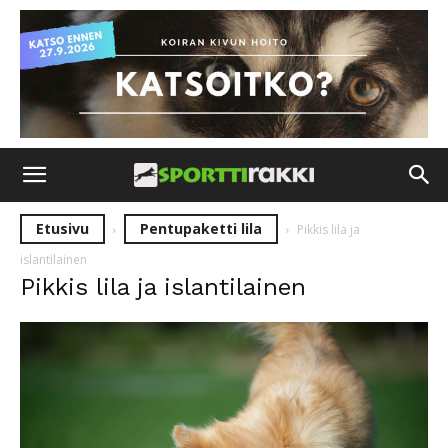
Etusivu
Pentupaketti lila
Pikkis lila ja
islantilainen
Pikkis lila ja islantilainen