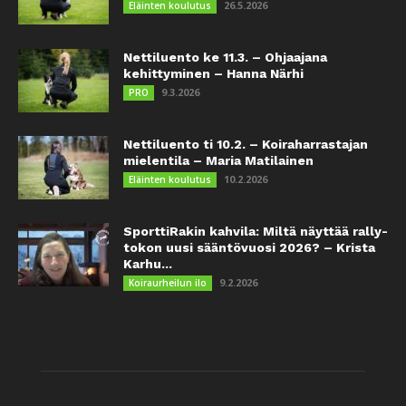
26.5.2026
Eläinten koulutus
Nettiluento ke 11.3. – Ohjaajana
kehittyminen – Hanna Närhi
9.3.2026
PRO
Nettiluento ti 10.2. – Koiraharrastajan
mielentila – Maria Matilainen
10.2.2026
Eläinten koulutus
SporttiRakin kahvila: Miltä näyttää rally-
tokon uusi sääntövuosi 2026? – Krista
Karhu...
9.2.2026
Koiraurheilun ilo