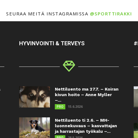
SEURAA MEITÄ INSTAGRAMISSA
@SPORTTIRAKKI
HYVINVOINTI & TERVEYS
#
a
Nettiluento ma 27.7. – Koiran
kivun hoito – Anne Myller
–...
15.6.2026
PRO
Nettiluento ti 2.6. – MH-
luonnekuvaus – kasvattajan
ja harrastajan työkalu –...
28.5.2026
PRO