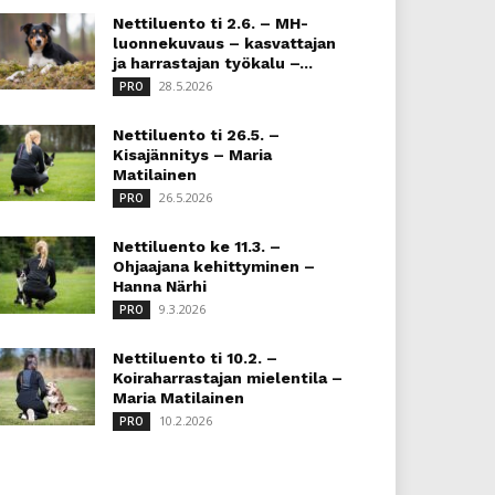
Nettiluento ti 2.6. – MH-
luonnekuvaus – kasvattajan
ja harrastajan työkalu –...
28.5.2026
PRO
Nettiluento ti 26.5. –
Kisajännitys – Maria
Matilainen
26.5.2026
PRO
Nettiluento ke 11.3. –
Ohjaajana kehittyminen –
Hanna Närhi
9.3.2026
PRO
Nettiluento ti 10.2. –
Koiraharrastajan mielentila –
Maria Matilainen
10.2.2026
PRO