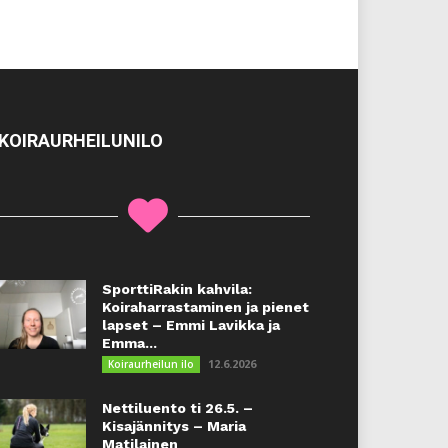
KOIRAURHEILUNILO
SporttiRakin kahvila:
Koiraharrastaminen ja pienet
lapset – Emmi Lavikka ja
Emma...
12.6.2026
Koiraurheilun ilo
Nettiluento ti 26.5. –
Kisajännitys – Maria
Matilainen