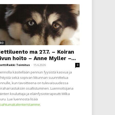
RO
ettiluento ma 27.7. – Koiran
ivun hoito – Anne Myller –...
orttiRakki Toimitus
-
15.6.2026
0
ennolla käsitellään pennun fyysistä kasvua ja
hitystä sekä sopivan liikunnan suunnittelua
nnulle, kun tavoitteena on tulevaisuudessa
iraharrastuksiin osallistuminen. Luennoitsijana
äinten kouluttaja ja eläinfysioterapeutti Milka
uru. Lue luennosta lisää
apahtumakalenteristamme
.