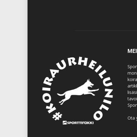
ME
Spor
moni
koir
artik
lisä
tavo
Spor
Ota 