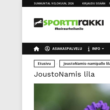
SUNNUNTAI, 9 ELOKUUN, 2026
KIRJAUDU SISÄÄN
SporttiRakki
ASIAKASPALVELU
INFO
Etusivu
JoustoNamis-namipallo lil
JoustoNamis lila