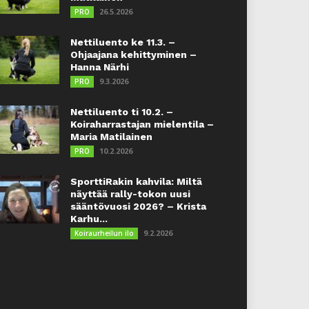
26.5.2026
PRO
Nettiluento ke 11.3. –
Ohjaajana kehittyminen –
Hanna Närhi
9.3.2026
PRO
Nettiluento ti 10.2. –
Koiraharrastajan mielentila –
Maria Matilainen
10.2.2026
PRO
SporttiRakin kahvila: Miltä
näyttää rally-tokon uusi
sääntövuosi 2026? – Krista
Karhu...
9.2.2026
Koiraurheilun ilo