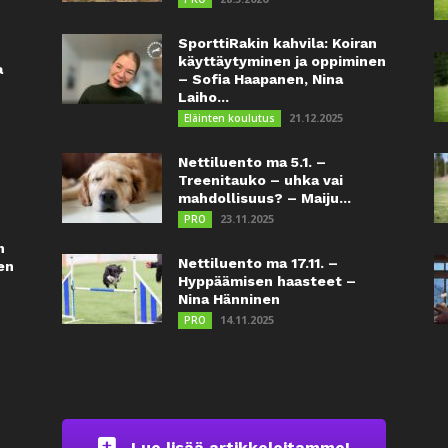
SporttiRakin kahvila: Koiran
käyttäytyminen ja oppiminen
a
– Sofia Haapanen, Nina
Laiho...
21.12.2025
Eläinten koulutus
Nettiluento ma 5.1. –
Treenitauko – uhka vai
mahdollisuus? – Maiju...
23.11.2025
PRO
n
Nettiluento ma 17.11. –
en
Hyppäämisen haasteet –
Nina Hänninen
14.11.2025
PRO
Lue lisää artikkeleitamme!