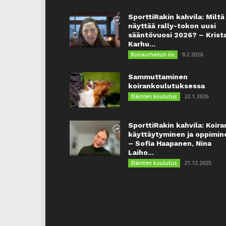
SporttiRakin kahvila: Miltä
näyttää rally-tokon uusi
sääntövuosi 2026? – Krist
Karhu...
9.2.2026
Koiraurheilun ilo
Sammuttaminen
koirankoulutuksessa
22.1.2026
Eläinten koulutus
SporttiRakin kahvila: Koira
käyttäytyminen ja oppimin
– Sofia Haapanen, Nina
Laiho...
21.12.2025
Eläinten koulutus