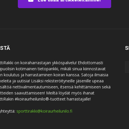
ISTÄ
S
ttiRakki on koiraharrastajan ykköspalvelu! Ehdottomasti
puolisin kotimainen tietopankki, mikäli sinua kiinnostavat
an koulutus ja harrastaminen koiran kanssa. Satoja ilmaisia
keleita ja uutisia! Lisäksi rekisteröityneille jäsenille upeaa
sisältöä nettivalmentautumiseen, itsensä kehittämiseen sekä
itteiden saavuttamiseen! Meiltä löydät myös ihanat
ttiRakin #koiraurheilunilo®-tuotteet harrastajalle!
yhteyttä:
sporttirakki@koiraurheilunilo.fi