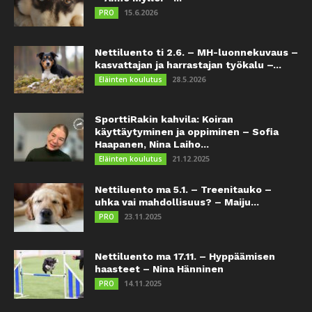
15.6.2026
PRO
Nettiluento ti 2.6. – MH-luonnekuvaus –
kasvattajan ja harrastajan työkalu –...
28.5.2026
Eläinten koulutus
SporttiRakin kahvila: Koiran
käyttäytyminen ja oppiminen – Sofia
Haapanen, Nina Laiho...
21.12.2025
Eläinten koulutus
Nettiluento ma 5.1. – Treenitauko –
uhka vai mahdollisuus? – Maiju...
23.11.2025
PRO
Nettiluento ma 17.11. – Hyppäämisen
haasteet – Nina Hänninen
14.11.2025
PRO