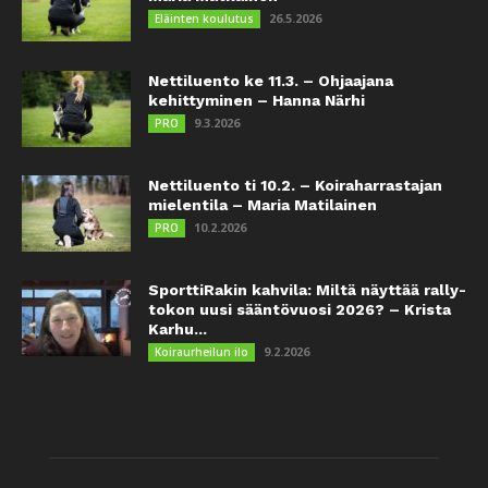
26.5.2026
Eläinten koulutus
Nettiluento ke 11.3. – Ohjaajana
kehittyminen – Hanna Närhi
9.3.2026
PRO
Nettiluento ti 10.2. – Koiraharrastajan
mielentila – Maria Matilainen
10.2.2026
PRO
SporttiRakin kahvila: Miltä näyttää rally-
tokon uusi sääntövuosi 2026? – Krista
Karhu...
9.2.2026
Koiraurheilun ilo