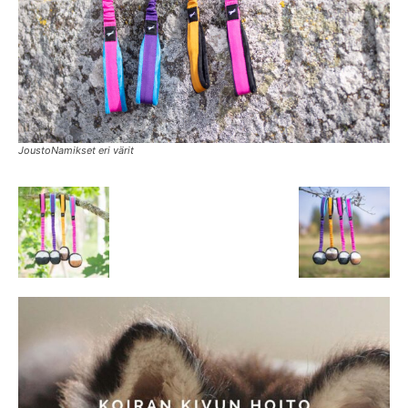
JoustoNamikset eri värit