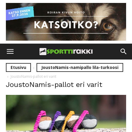
Etusivu
JoustoNamis-namipallo lila-turkoosi
JoustoNamis-pallot eri varit
JoustoNamis-pallot eri varit