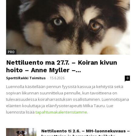
PRO
Nettiluento ma 27.7. – Koiran kivun
hoito – Anne Myller –...
SporttiRakki Toimitus
-
15.6.2026
0
Luennolla käsitellään pennun fyysistä kasvua ja kehitystä sekä
sopivan liikunnan suunnittelua pennulle, kun tavoitteena on
tulevaisuudessa koiraharrastuksiin osallistuminen. Luennoitsijana
eläinten kouluttaja ja eläinfysioterapeutti Milka Tauru. Lue
luennosta lisää
tapahtumakalenteristamme
.
Nettiluento ti 2.6. – MH-luonnekuvaus –