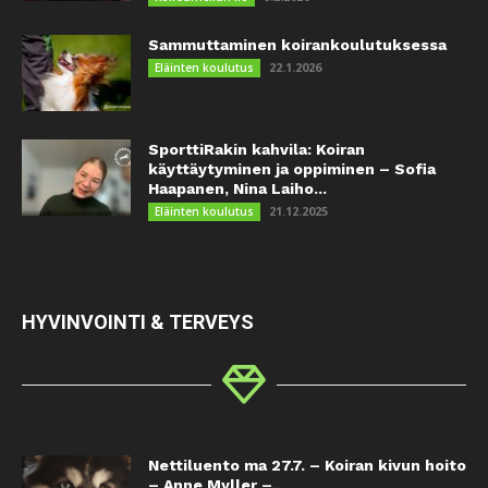
Sammuttaminen koirankoulutuksessa
22.1.2026
Eläinten koulutus
SporttiRakin kahvila: Koiran
käyttäytyminen ja oppiminen – Sofia
Haapanen, Nina Laiho...
21.12.2025
Eläinten koulutus
HYVINVOINTI & TERVEYS
Nettiluento ma 27.7. – Koiran kivun hoito
– Anne Myller –...