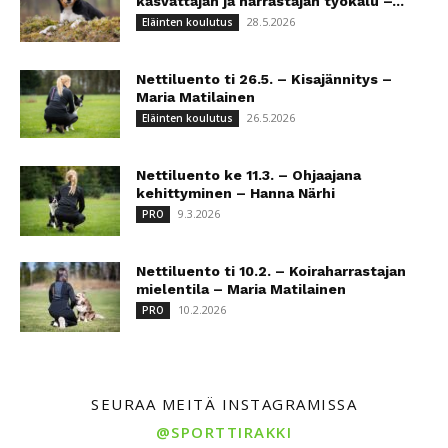
kasvattajan ja harrastajan työkalu –...
28.5.2026
Eläinten koulutus
Nettiluento ti 26.5. – Kisajännitys –
Maria Matilainen
26.5.2026
Eläinten koulutus
Nettiluento ke 11.3. – Ohjaajana
kehittyminen – Hanna Närhi
9.3.2026
PRO
Nettiluento ti 10.2. – Koiraharrastajan
mielentila – Maria Matilainen
10.2.2026
PRO
SEURAA MEITÄ INSTAGRAMISSA
@SPORTTIRAKKI