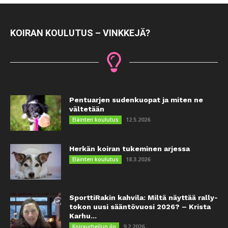
KOIRAN KOULUTUS – VINKKEJÄ?
Pentuarjen sudenkuopat ja miten ne
vältetään
12.5.2026
Eläinten koulutus
Herkän koiran tukeminen arjessa
18.3.2026
Eläinten koulutus
SporttiRakin kahvila: Miltä näyttää rally-
tokon uusi sääntövuosi 2026? – Krista
Karhu...
9.2.2026
Koiraurheilun ilo