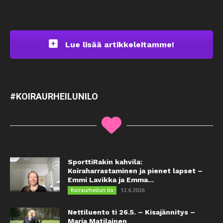
Lue lisää artikkeleitamme!
#KOIRAURHEILUNILO
SporttiRakin kahvila:
Koiraharrastaminen ja pienet lapset –
Emmi Lavikka ja Emma...
12.6.2026
Koiraurheilun ilo
Nettiluento ti 26.5. – Kisajännitys –
Maria Matilainen