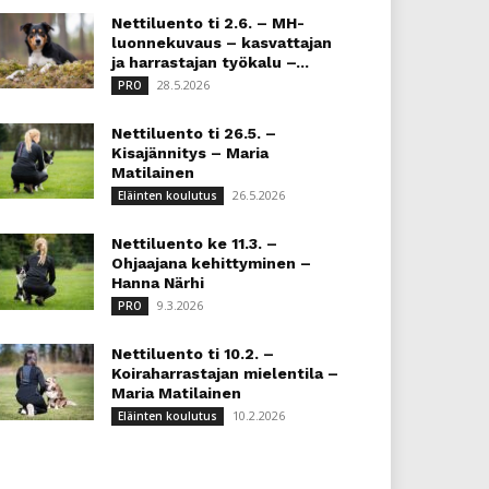
Nettiluento ti 2.6. – MH-
luonnekuvaus – kasvattajan
ja harrastajan työkalu –...
28.5.2026
PRO
Nettiluento ti 26.5. –
Kisajännitys – Maria
Matilainen
26.5.2026
Eläinten koulutus
Nettiluento ke 11.3. –
Ohjaajana kehittyminen –
Hanna Närhi
9.3.2026
PRO
Nettiluento ti 10.2. –
Koiraharrastajan mielentila –
Maria Matilainen
10.2.2026
Eläinten koulutus