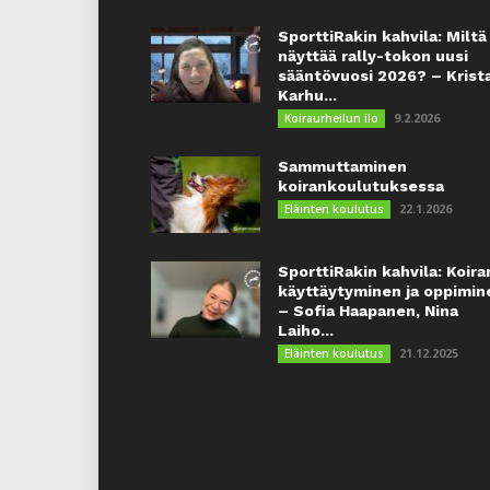
SporttiRakin kahvila: Miltä
näyttää rally-tokon uusi
sääntövuosi 2026? – Krist
Karhu...
9.2.2026
Koiraurheilun ilo
Sammuttaminen
koirankoulutuksessa
22.1.2026
Eläinten koulutus
SporttiRakin kahvila: Koira
käyttäytyminen ja oppimin
– Sofia Haapanen, Nina
Laiho...
21.12.2025
Eläinten koulutus