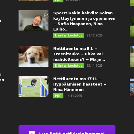
SporttiRakin kahvila: Koiran
käyttäytyminen ja oppiminen
a
– Sofia Haapanen, Nina
Laiho...
21.12.2025
Eläinten koulutus
Nettiluento ma 5.1. –
Treenitauko – uhka vai
mahdollisuus? – Maiju...
23.11.2025
Eläinten koulutus
n
Nettiluento ma 17.11. –
en
Hyppäämisen haasteet –
Nina Hänninen
14.11.2025
PRO
Lue lisää artikkeleitamme!