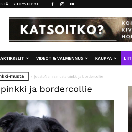
ISTÄ
YHTEYSTIEDOT
ARTIKKELIT
VIDEOT & VALMENNUS
KAUPPA
LII
inkki-musta
JoustoNamis musta-pinkki ja bordercollie
inkki ja bordercollie