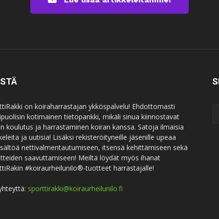
ISTÄ
S
ttiRakki on koiraharrastajan ykköspalvelu! Ehdottomasti
puolisin kotimainen tietopankki, mikäli sinua kiinnostavat
an koulutus ja harrastaminen koiran kanssa. Satoja ilmaisia
keleita ja uutisia! Lisäksi rekisteröityneille jäsenille upeaa
sisältöä nettivalmentautumiseen, itsensä kehittämiseen sekä
itteiden saavuttamiseen! Meiltä löydät myös ihanat
ttiRakin #koiraurheilunilo®-tuotteet harrastajalle!
yhteyttä:
sporttirakki@koiraurheilunilo.fi