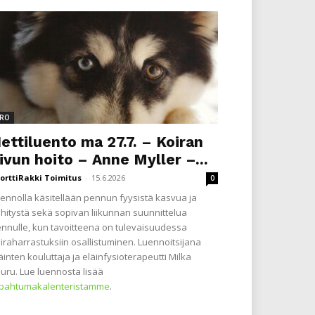
RO
ettiluento ma 27.7. – Koiran
ivun hoito – Anne Myller –...
orttiRakki Toimitus
-
15.6.2026
0
ennolla käsitellään pennun fyysistä kasvua ja
hitystä sekä sopivan liikunnan suunnittelua
nnulle, kun tavoitteena on tulevaisuudessa
iraharrastuksiin osallistuminen. Luennoitsijana
äinten kouluttaja ja eläinfysioterapeutti Milka
uru. Lue luennosta lisää
apahtumakalenteristamme
.