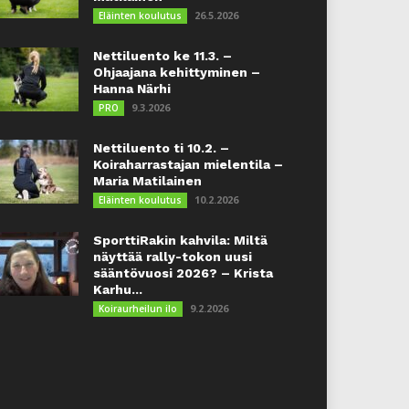
26.5.2026
Eläinten koulutus
Nettiluento ke 11.3. –
Ohjaajana kehittyminen –
Hanna Närhi
9.3.2026
PRO
Nettiluento ti 10.2. –
Koiraharrastajan mielentila –
Maria Matilainen
10.2.2026
Eläinten koulutus
SporttiRakin kahvila: Miltä
näyttää rally-tokon uusi
sääntövuosi 2026? – Krista
Karhu...
9.2.2026
Koiraurheilun ilo