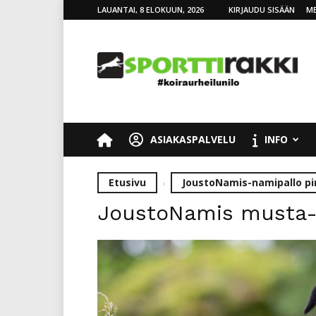
LAUANTAI, 8 ELOKUUN, 2026
KIRJAUDU SISÄÄN
ME
SporttiRakki
ASIAKASPALVELU
INFO
Etusivu
JoustoNamis-namipallo p
JoustoNamis musta-p