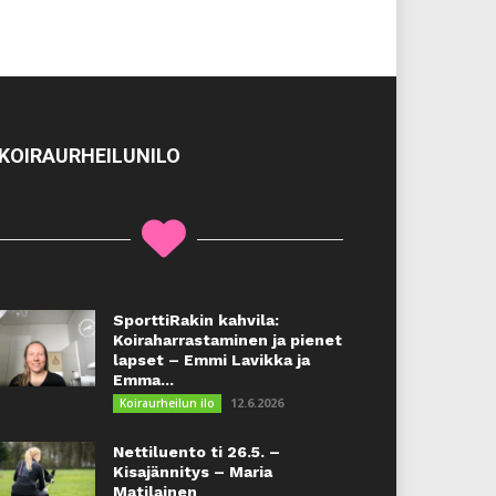
KOIRAURHEILUNILO
SporttiRakin kahvila:
Koiraharrastaminen ja pienet
lapset – Emmi Lavikka ja
Emma...
12.6.2026
Koiraurheilun ilo
Nettiluento ti 26.5. –
Kisajännitys – Maria
Matilainen