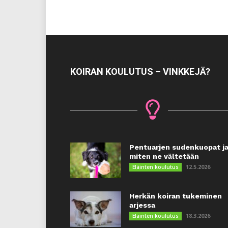
KOIRAN KOULUTUS – VINKKEJÄ?
Pentuarjen sudenkuopat j
miten ne vältetään
12.5.2026
Eläinten koulutus
Herkän koiran tukeminen
arjessa
18.3.2026
Eläinten koulutus