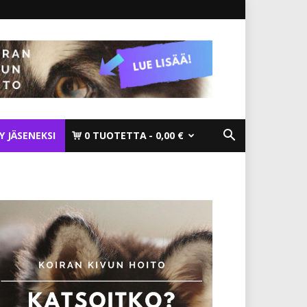
TY JÄSENEKSI
0 TUOTETTA
0,00 €