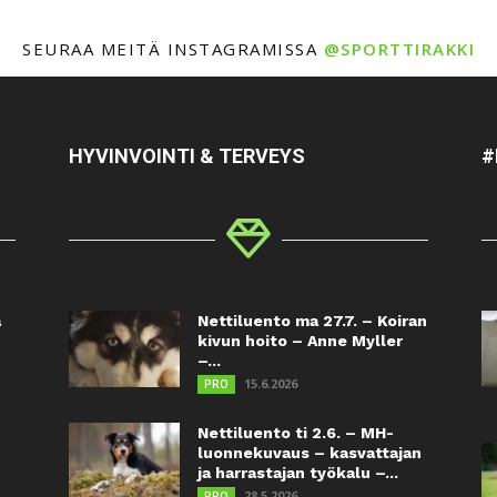
SEURAA MEITÄ INSTAGRAMISSA
@SPORTTIRAKKI
HYVINVOINTI & TERVEYS
#
a
Nettiluento ma 27.7. – Koiran
kivun hoito – Anne Myller
–...
15.6.2026
PRO
Nettiluento ti 2.6. – MH-
luonnekuvaus – kasvattajan
ja harrastajan työkalu –...
28.5.2026
PRO