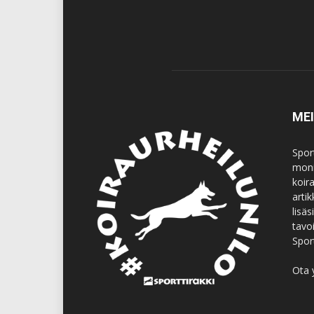
ME
Spor
moni
koir
artik
lisä
tavo
Spor
Ota 