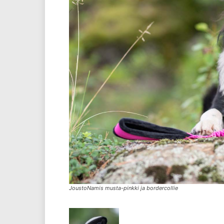
JoustoNamis musta-pinkki ja bordercollie