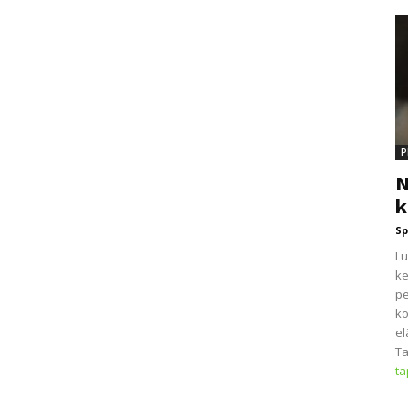
P
N
k
Sp
Lu
ke
pe
ko
el
Ta
t