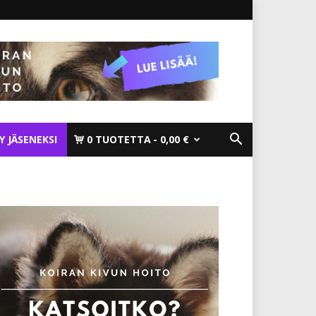
TY JÄSENEKSI
0 TUOTETTA
0,00 €