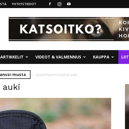
ISTÄ
YHTEYSTIEDOT
ARTIKKELIT
VIDEOT & VALMENNUS
KAUPPA
LII
ranssi-musta
JoustoNamis oranssi auki
 auki