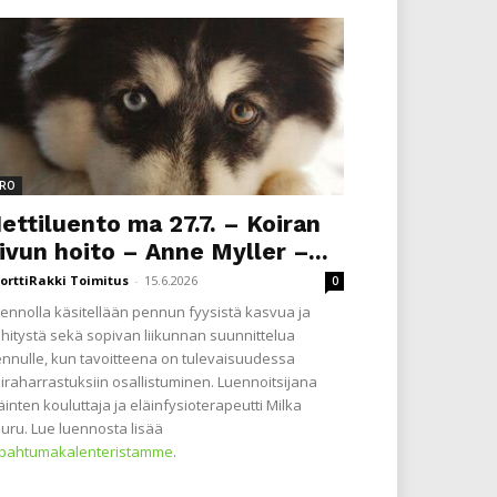
RO
ettiluento ma 27.7. – Koiran
ivun hoito – Anne Myller –...
orttiRakki Toimitus
-
15.6.2026
0
ennolla käsitellään pennun fyysistä kasvua ja
hitystä sekä sopivan liikunnan suunnittelua
nnulle, kun tavoitteena on tulevaisuudessa
iraharrastuksiin osallistuminen. Luennoitsijana
äinten kouluttaja ja eläinfysioterapeutti Milka
uru. Lue luennosta lisää
apahtumakalenteristamme
.