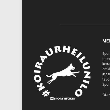
ME
Spor
moni
koir
artik
lisä
tavo
Spor
Ota 