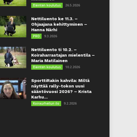
26.5.2026
Eläinten koulutus
Nettiluento ke 11.3. –
Ohjaajana kehittyminen –
Hanna Närhi
9.3.2026
PRO
Nettiluento ti 10.2. –
Koiraharrastajan mielentila –
Maria Matilainen
10.2.2026
Eläinten koulutus
SporttiRakin kahvila: Miltä
näyttää rally-tokon uusi
sääntövuosi 2026? – Krista
Karhu...
9.2.2026
Koiraurheilun ilo