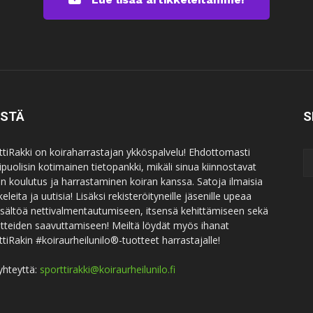
ISTÄ
S
ttiRakki on koiraharrastajan ykköspalvelu! Ehdottomasti
puolisin kotimainen tietopankki, mikäli sinua kiinnostavat
an koulutus ja harrastaminen koiran kanssa. Satoja ilmaisia
keleita ja uutisia! Lisäksi rekisteröityneille jäsenille upeaa
sisältöä nettivalmentautumiseen, itsensä kehittämiseen sekä
itteiden saavuttamiseen! Meiltä löydät myös ihanat
ttiRakin #koiraurheilunilo®-tuotteet harrastajalle!
yhteyttä:
sporttirakki@koiraurheilunilo.fi