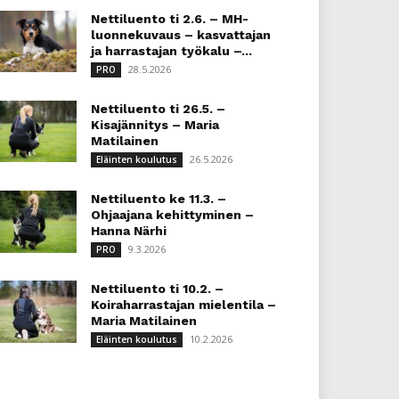
Nettiluento ti 2.6. – MH-
luonnekuvaus – kasvattajan
ja harrastajan työkalu –...
28.5.2026
PRO
Nettiluento ti 26.5. –
Kisajännitys – Maria
Matilainen
26.5.2026
Eläinten koulutus
Nettiluento ke 11.3. –
Ohjaajana kehittyminen –
Hanna Närhi
9.3.2026
PRO
Nettiluento ti 10.2. –
Koiraharrastajan mielentila –
Maria Matilainen
10.2.2026
Eläinten koulutus