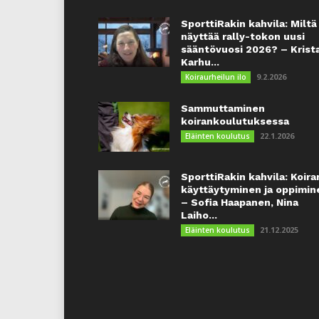
SporttiRakin kahvila: Miltä
näyttää rally-tokon uusi
sääntövuosi 2026? – Krist
Karhu...
9.2.2026
Koiraurheilun ilo
Sammuttaminen
koirankoulutuksessa
22.1.2026
Eläinten koulutus
SporttiRakin kahvila: Koira
käyttäytyminen ja oppimin
– Sofia Haapanen, Nina
Laiho...
21.12.2025
Eläinten koulutus