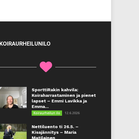
KOIRAURHEILUNILO
SporttiRakin kahvila:
Koiraharrastaminen ja pienet
lapset – Emmi Lavikka ja
Emma...
12.6.2026
Koiraurheilun ilo
Nettiluento ti 26.5. –
Kisajännitys – Maria
Matilainen