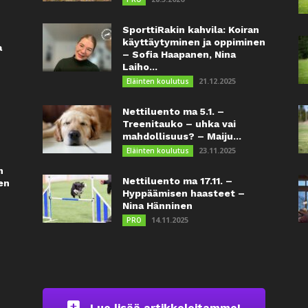
SporttiRakin kahvila: Koiran
käyttäytyminen ja oppiminen
a
– Sofia Haapanen, Nina
Laiho...
21.12.2025
Eläinten koulutus
Nettiluento ma 5.1. –
Treenitauko – uhka vai
mahdollisuus? – Maiju...
23.11.2025
Eläinten koulutus
n
Nettiluento ma 17.11. –
en
Hyppäämisen haasteet –
Nina Hänninen
14.11.2025
PRO
Lue lisää artikkeleitamme!