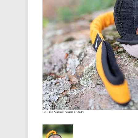
JoustoNamis oranssi auki