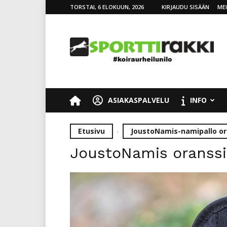
TORSTAI, 6 ELOKUUN, 2026
KIRJAUDU SISÄÄN
ME
SporttiRakki
ASIAKASPALVELU
INFO
Etusivu
JoustoNamis-namipallo o
JoustoNamis oranssi