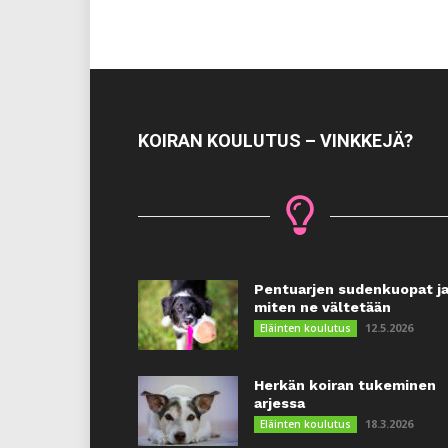
KOIRAN KOULUTUS – VINKKEJÄ?
Pentuarjen sudenkuopat j
miten ne vältetään
12.5.2026
Eläinten koulutus
Herkän koiran tukeminen
arjessa
18.3.2026
Eläinten koulutus