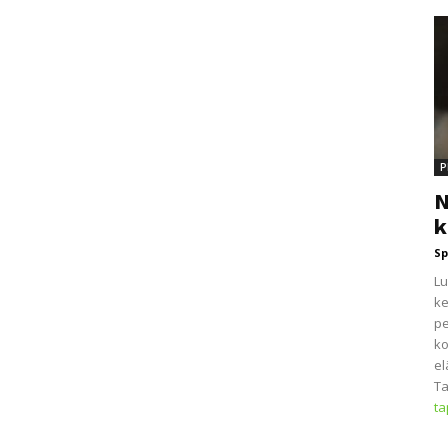
P
N
k
Sp
Lu
ke
pe
ko
el
Ta
t