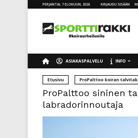
PERJANTAI, 7 ELOKUUN, 2026
KIRJAUDU SISÄÄN
M
SporttiRakki
ASIAKASPALVELU
INFO
Etusivu
ProPalttoo koiran talvitak
ProPalttoo sininen t
labradorinnoutaja