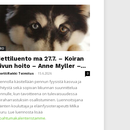
RO
ettiluento ma 27.7. – Koiran
ivun hoito – Anne Myller –...
orttiRakki Toimitus
-
15.6.2026
0
ennolla käsitellään pennun fyysistä kasvua ja
hitystä sekä sopivan liikunnan suunnittelua
nnulle, kun tavoitteena on tulevaisuudessa
iraharrastuksiin osallistuminen. Luennoitsijana
äinten kouluttaja ja eläinfysioterapeutti Milka
uru. Lue luennosta lisää
apahtumakalenteristamme
.