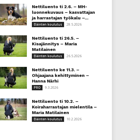
Nettiluento ti 2.6. – MH-
luonnekuvaus – kasvattajan
ja harrastajan työkalu –...
28.5.2026
Eläinten koulutus
Nettiluento ti 26.5. –
Kisajännitys – Maria
Matilainen
26.5.2026
Eläinten koulutus
Nettiluento ke 11.3. –
Ohjaajana kehittyminen –
Hanna Närhi
9.3.2026
PRO
Nettiluento ti 10.2. –
Koiraharrastajan mielentila –
Maria Matilainen
10.2.2026
Eläinten koulutus