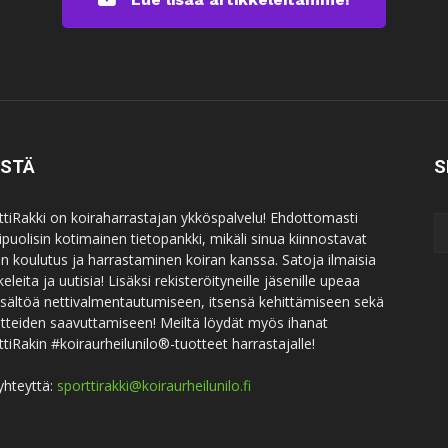
ISTÄ
S
ttiRakki on koiraharrastajan ykköspalvelu! Ehdottomasti
puolisin kotimainen tietopankki, mikäli sinua kiinnostavat
an koulutus ja harrastaminen koiran kanssa. Satoja ilmaisia
keleita ja uutisia! Lisäksi rekisteröityneille jäsenille upeaa
sisältöä nettivalmentautumiseen, itsensä kehittämiseen sekä
itteiden saavuttamiseen! Meiltä löydät myös ihanat
ttiRakin #koiraurheilunilo®-tuotteet harrastajalle!
yhteyttä:
sporttirakki@koiraurheilunilo.fi