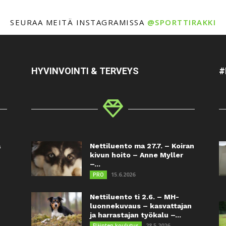
SEURAA MEITÄ INSTAGRAMISSA
@SPORTTIRAKKI
HYVINVOINTI & TERVEYS
#
a
Nettiluento ma 27.7. – Koiran
kivun hoito – Anne Myller
–...
15.6.2026
PRO
Nettiluento ti 2.6. – MH-
luonnekuvaus – kasvattajan
ja harrastajan työkalu –...
28.5.2026
Eläinten koulutus