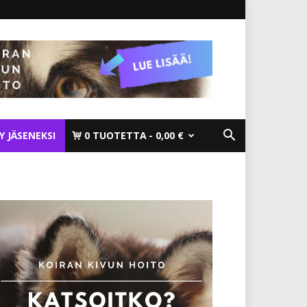
TY JÄSENEKSI
0 TUOTETTA
0,00 €