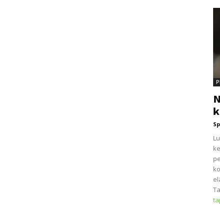
P
N
k
Sp
Lu
ke
pe
ko
el
Ta
t