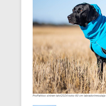
ProPalttoo sininen talvi2024 koko 60 cm labradorinnoutaja