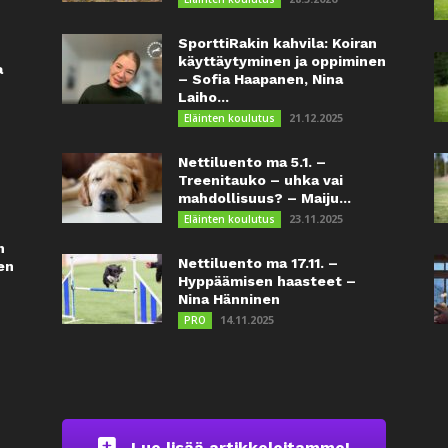
SporttiRakin kahvila: Koiran
käyttäytyminen ja oppiminen
a
– Sofia Haapanen, Nina
Laiho...
21.12.2025
Eläinten koulutus
Nettiluento ma 5.1. –
Treenitauko – uhka vai
mahdollisuus? – Maiju...
23.11.2025
Eläinten koulutus
n
Nettiluento ma 17.11. –
en
Hyppäämisen haasteet –
Nina Hänninen
14.11.2025
PRO
Lue lisää artikkeleitamme!