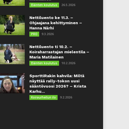
26.5.2026
Eläinten koulutus
Nettiluento ke 11.3. –
Ohjaajana kehittyminen –
Hanna Närhi
9.3.2026
PRO
Nettiluento ti 10.2. –
Koiraharrastajan mielentila –
Maria Matilainen
10.2.2026
Eläinten koulutus
SporttiRakin kahvila: Miltä
näyttää rally-tokon uusi
sääntövuosi 2026? – Krista
Karhu...
9.2.2026
Koiraurheilun ilo