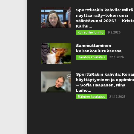
SporttiRakin kahvila: Miltä
näyttää rally-tokon uusi
sääntövuosi 2026? – Krist
Karhu...
9.2.2026
Koiraurheilun ilo
Sammuttaminen
koirankoulutuksessa
22.1.2026
Eläinten koulutus
SporttiRakin kahvila: Koira
käyttäytyminen ja oppimin
– Sofia Haapanen, Nina
Laiho...
21.12.2025
Eläinten koulutus