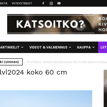
EISTÄ
YHTEYSTIEDOT
ARTIKKELIT
VIDEOT & VALMENNUS
KAUPPA
LII
ki (sininen)
ProPalttoo sininen talvi2024 koko 60 cm labradorinnoutaja
alvi2024 koko 60 cm