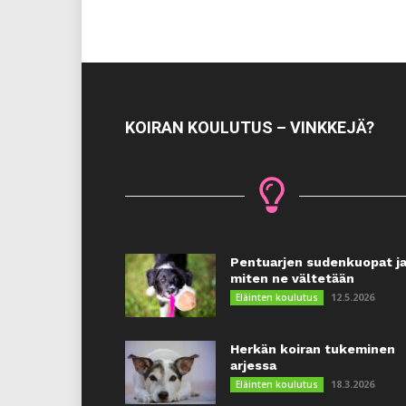
KOIRAN KOULUTUS – VINKKEJÄ?
Pentuarjen sudenkuopat j
miten ne vältetään
12.5.2026
Eläinten koulutus
Herkän koiran tukeminen
arjessa
18.3.2026
Eläinten koulutus