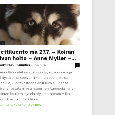
RO
ettiluento ma 27.7. – Koiran
ivun hoito – Anne Myller –...
orttiRakki Toimitus
-
15.6.2026
0
ennolla käsitellään pennun fyysistä kasvua ja
hitystä sekä sopivan liikunnan suunnittelua
nnulle, kun tavoitteena on tulevaisuudessa
iraharrastuksiin osallistuminen. Luennoitsijana
äinten kouluttaja ja eläinfysioterapeutti Milka
uru. Lue luennosta lisää
apahtumakalenteristamme
.