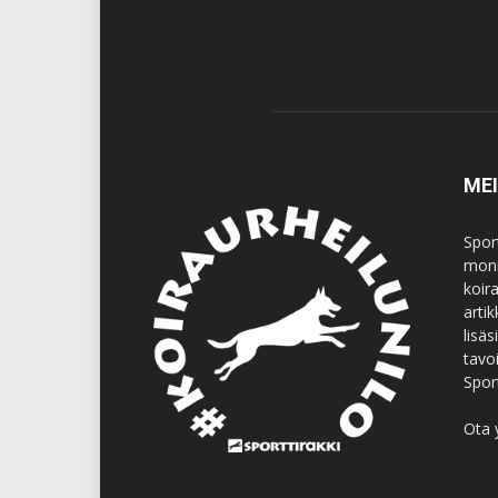
ME
Spor
moni
koir
artik
lisä
tavo
Spor
Ota 