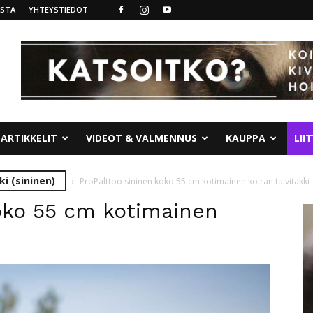
ISTÄ
YHTEYSTIEDOT
ARTIKKELIT
VIDEOT & VALMENNUS
KAUPPA
LII
ki (sininen)
ProPalttoo sininen koko 55 cm kotimainen koiran talvitakki
koko 55 cm kotimainen