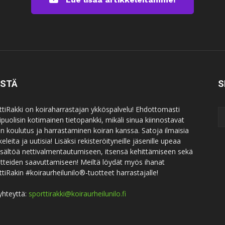
ISTÄ
S
ttiRakki on koiraharrastajan ykköspalvelu! Ehdottomasti
puolisin kotimainen tietopankki, mikäli sinua kiinnostavat
an koulutus ja harrastaminen koiran kanssa. Satoja ilmaisia
keleita ja uutisia! Lisäksi rekisteröityneille jäsenille upeaa
sisältöä nettivalmentautumiseen, itsensä kehittämiseen sekä
itteiden saavuttamiseen! Meiltä löydät myös ihanat
ttiRakin #koiraurheilunilo®-tuotteet harrastajalle!
yhteyttä:
sporttirakki@koiraurheilunilo.fi