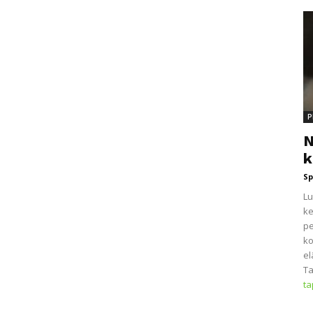
P
N
k
Sp
Lu
ke
pe
ko
el
Ta
t