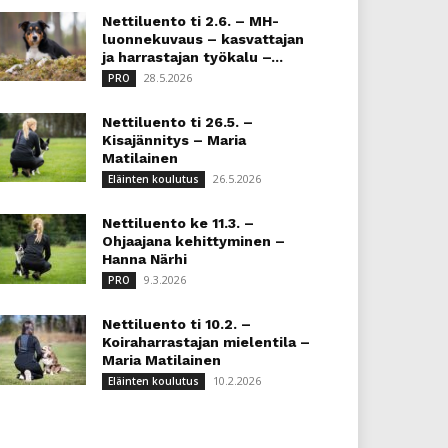
Nettiluento ti 2.6. – MH-
luonnekuvaus – kasvattajan
ja harrastajan työkalu –...
28.5.2026
PRO
Nettiluento ti 26.5. –
Kisajännitys – Maria
Matilainen
26.5.2026
Eläinten koulutus
Nettiluento ke 11.3. –
Ohjaajana kehittyminen –
Hanna Närhi
9.3.2026
PRO
Nettiluento ti 10.2. –
Koiraharrastajan mielentila –
Maria Matilainen
10.2.2026
Eläinten koulutus