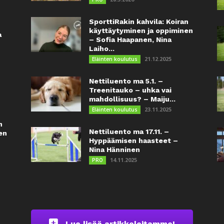
SporttiRakin kahvila: Koiran
käyttäytyminen ja oppiminen
a
– Sofia Haapanen, Nina
Laiho...
21.12.2025
Eläinten koulutus
Nettiluento ma 5.1. –
Treenitauko – uhka vai
mahdollisuus? – Maiju...
23.11.2025
Eläinten koulutus
n
Nettiluento ma 17.11. –
en
Hyppäämisen haasteet –
Nina Hänninen
14.11.2025
PRO
Lue lisää artikkeleitamme!