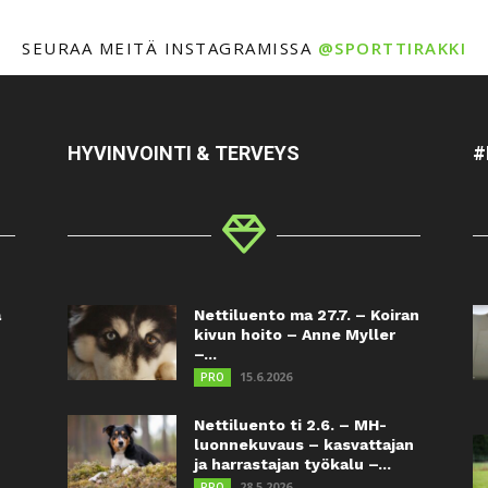
SEURAA MEITÄ INSTAGRAMISSA
@SPORTTIRAKKI
HYVINVOINTI & TERVEYS
#
a
Nettiluento ma 27.7. – Koiran
kivun hoito – Anne Myller
–...
15.6.2026
PRO
Nettiluento ti 2.6. – MH-
luonnekuvaus – kasvattajan
ja harrastajan työkalu –...
28.5.2026
PRO