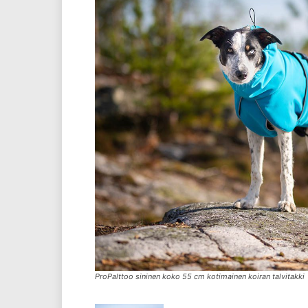
ProPalttoo sininen koko 55 cm kotimainen koiran talvitakki