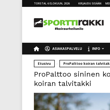
TORSTAI, 6 ELOKUUN, 2026
KIRJAUDU SISÄÄN
ME
SporttiRakki
ASIAKASPALVELU
INFO
Etusivu
ProPalttoo koiran talvitak
ProPalttoo sininen 
koiran talvitakki