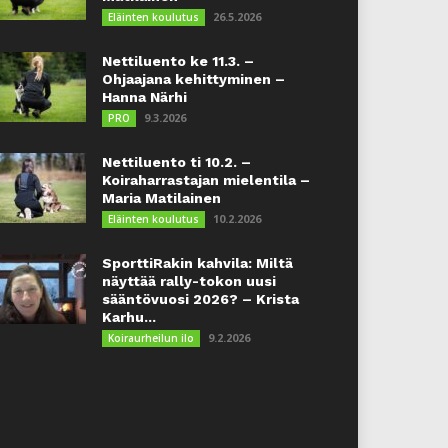
26.5.2026
Eläinten koulutus
Nettiluento ke 11.3. –
Ohjaajana kehittyminen –
Hanna Närhi
9.3.2026
PRO
Nettiluento ti 10.2. –
Koiraharrastajan mielentila –
Maria Matilainen
10.2.2026
Eläinten koulutus
SporttiRakin kahvila: Miltä
näyttää rally-tokon uusi
sääntövuosi 2026? – Krista
Karhu...
9.2.2026
Koiraurheilun ilo