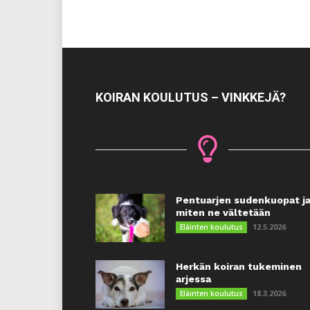
KOIRAN KOULUTUS – VINKKEJÄ?
Pentuarjen sudenkuopat j
miten ne vältetään
12.5.2026
Eläinten koulutus
Herkän koiran tukeminen
arjessa
18.3.2026
Eläinten koulutus