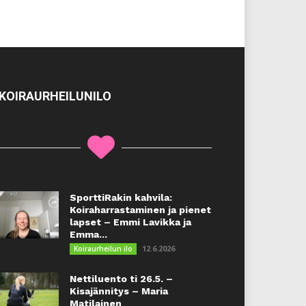
KOIRAURHEILUNILO
SporttiRakin kahvila:
Koiraharrastaminen ja pienet
lapset – Emmi Lavikka ja
Emma...
12.6.2026
Koiraurheilun ilo
Nettiluento ti 26.5. –
Kisajännitys – Maria
Matilainen