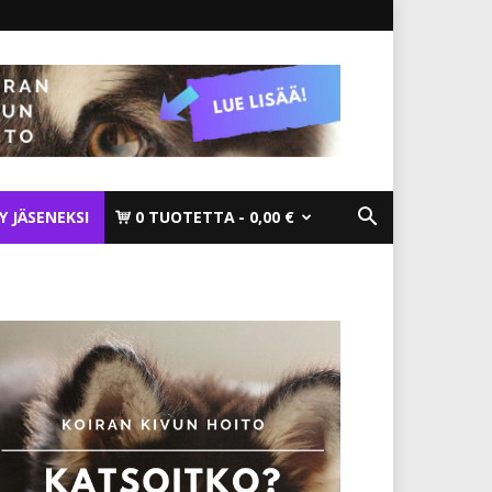
TY JÄSENEKSI
0 TUOTETTA
0,00 €