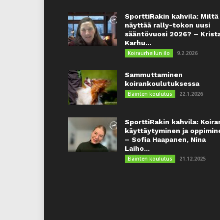
SporttiRakin kahvila: Miltä
näyttää rally-tokon uusi
sääntövuosi 2026? – Krist
Karhu...
9.2.2026
Koiraurheilun ilo
Sammuttaminen
koirankoulutuksessa
22.1.2026
Eläinten koulutus
SporttiRakin kahvila: Koira
käyttäytyminen ja oppimin
– Sofia Haapanen, Nina
Laiho...
21.12.2025
Eläinten koulutus