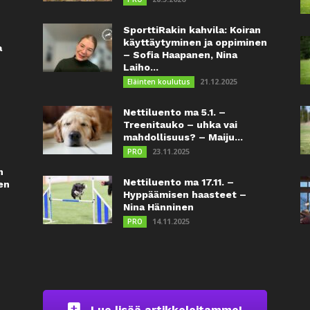
SporttiRakin kahvila: Koiran
käyttäytyminen ja oppiminen
a
– Sofia Haapanen, Nina
Laiho...
21.12.2025
Eläinten koulutus
Nettiluento ma 5.1. –
Treenitauko – uhka vai
mahdollisuus? – Maiju...
23.11.2025
PRO
n
Nettiluento ma 17.11. –
en
Hyppäämisen haasteet –
Nina Hänninen
14.11.2025
PRO
Lue lisää artikkeleitamme!