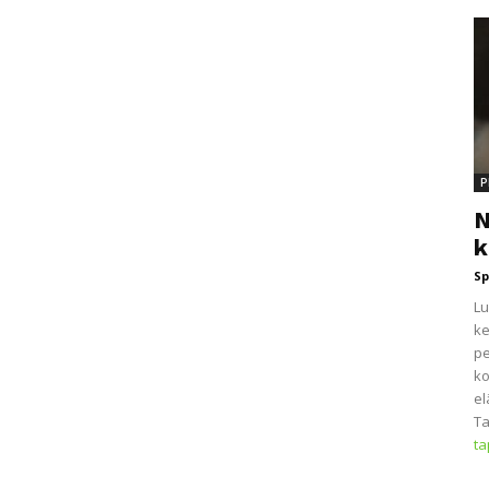
P
N
k
Sp
Lu
ke
pe
ko
el
Ta
t