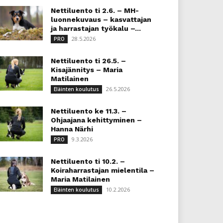
Nettiluento ti 2.6. – MH-
luonnekuvaus – kasvattajan
ja harrastajan työkalu –...
28.5.2026
PRO
Nettiluento ti 26.5. –
Kisajännitys – Maria
Matilainen
26.5.2026
Eläinten koulutus
Nettiluento ke 11.3. –
Ohjaajana kehittyminen –
Hanna Närhi
9.3.2026
PRO
Nettiluento ti 10.2. –
Koiraharrastajan mielentila –
Maria Matilainen
10.2.2026
Eläinten koulutus