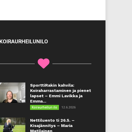
KOIRAURHEILUNILO
SporttiRakin kahvila:
Koiraharrastaminen ja pienet
lapset – Emmi Lavikka ja
Emma...
12.6.2026
Koiraurheilun ilo
Nettiluento ti 26.5. –
Kisajännitys – Maria
Matilainen