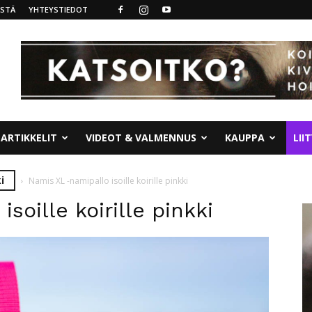
ISTÄ
YHTEYSTIEDOT
ARTIKKELIT
VIDEOT & VALMENNUS
KAUPPA
LII
i
Namis XL -namipallo isoille koirille pinkki
soille koirille pinkki