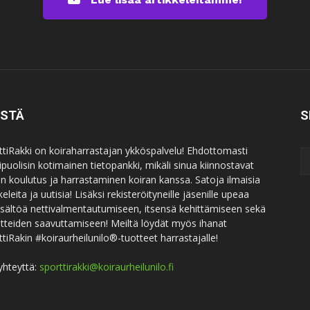
ISTÄ
S
ttiRakki on koiraharrastajan ykköspalvelu! Ehdottomasti
puolisin kotimainen tietopankki, mikäli sinua kiinnostavat
an koulutus ja harrastaminen koiran kanssa. Satoja ilmaisia
keleita ja uutisia! Lisäksi rekisteröityneille jäsenille upeaa
sisältöä nettivalmentautumiseen, itsensä kehittämiseen sekä
itteiden saavuttamiseen! Meiltä löydät myös ihanat
ttiRakin #koiraurheilunilo®-tuotteet harrastajalle!
yhteyttä:
sporttirakki@koiraurheilunilo.fi