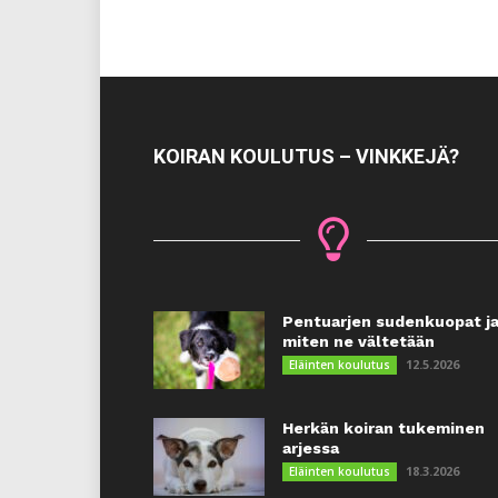
KOIRAN KOULUTUS – VINKKEJÄ?
Pentuarjen sudenkuopat j
miten ne vältetään
12.5.2026
Eläinten koulutus
Herkän koiran tukeminen
arjessa
18.3.2026
Eläinten koulutus