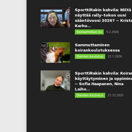
SporttiRakin kahvila: Miltä
näyttää rally-tokon uusi
sääntövuosi 2026? – Krist
Karhu...
9.2.2026
Koiraurheilun ilo
Sammuttaminen
koirankoulutuksessa
22.1.2026
Eläinten koulutus
SporttiRakin kahvila: Koira
käyttäytyminen ja oppimin
– Sofia Haapanen, Nina
Laiho...
21.12.2025
Eläinten koulutus