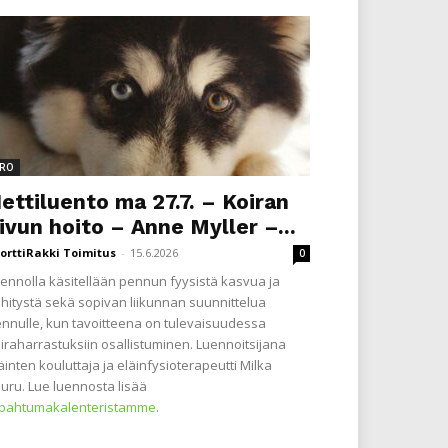
RO
ettiluento ma 27.7. – Koiran
ivun hoito – Anne Myller –...
orttiRakki Toimitus
-
15.6.2026
0
ennolla käsitellään pennun fyysistä kasvua ja
hitystä sekä sopivan liikunnan suunnittelua
nnulle, kun tavoitteena on tulevaisuudessa
iraharrastuksiin osallistuminen. Luennoitsijana
äinten kouluttaja ja eläinfysioterapeutti Milka
uru. Lue luennosta lisää
apahtumakalenteristamme
.