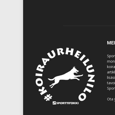
ME
Spor
moni
koir
artik
lisä
tavo
Spor
Ota 