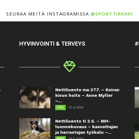
SEURAA MEITÄ INSTAGRAMISSA
@SPORTTIRAKKI
HYVINVOINTI & TERVEYS
#
a
Nettiluento ma 27.7. – Koiran
kivun hoito – Anne Myller
–...
15.6.2026
PRO
Nettiluento ti 2.6. – MH-
luonnekuvaus – kasvattajan
ja harrastajan työkalu –...
28.5.2026
PRO