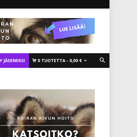
TY JÄSENEKSI
0 TUOTETTA
0,00 €