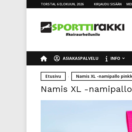
TORSTAI, 6 ELOKUUN, 2026
KIRJAUDU SISÄÄN
ME
SporttiRakki
ASIAKASPALVELU
INFO
Etusivu
Namis XL -namipallo pinkk
Namis XL -namipallo i