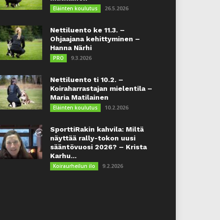
26.5.2026
Eläinten koulutus
Nettiluento ke 11.3. –
Ohjaajana kehittyminen –
Hanna Närhi
9.3.2026
PRO
Nettiluento ti 10.2. –
Koiraharrastajan mielentila –
Maria Matilainen
10.2.2026
Eläinten koulutus
SporttiRakin kahvila: Miltä
näyttää rally-tokon uusi
sääntövuosi 2026? – Krista
Karhu...
9.2.2026
Koiraurheilun ilo