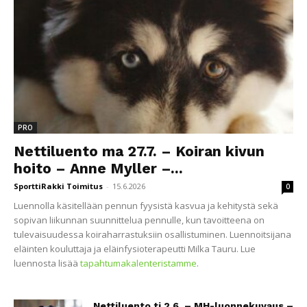
PRO
Nettiluento ma 27.7. – Koiran kivun
hoito – Anne Myller –...
SporttiRakki Toimitus
-
15.6.2026
0
Luennolla käsitellään pennun fyysistä kasvua ja kehitystä sekä
sopivan liikunnan suunnittelua pennulle, kun tavoitteena on
tulevaisuudessa koiraharrastuksiin osallistuminen. Luennoitsijana
eläinten kouluttaja ja eläinfysioterapeutti Milka Tauru. Lue
luennosta lisää
tapahtumakalenteristamme
.
Nettiluento ti 2.6. – MH-luonnekuvaus –