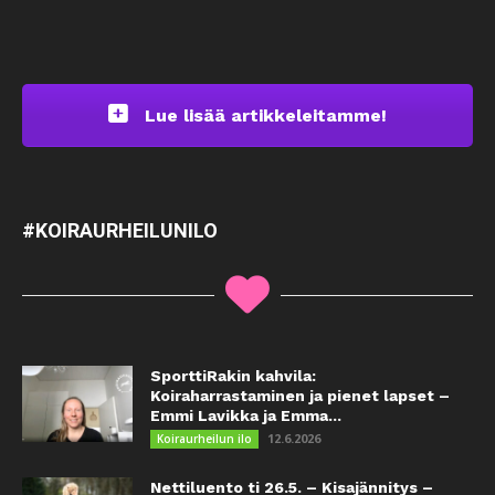
Lue lisää artikkeleitamme!
#KOIRAURHEILUNILO
SporttiRakin kahvila:
Koiraharrastaminen ja pienet lapset –
Emmi Lavikka ja Emma...
12.6.2026
Koiraurheilun ilo
Nettiluento ti 26.5. – Kisajännitys –