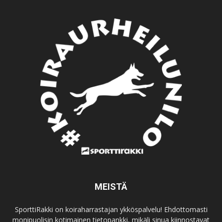
MEISTÄ
SporttiRakki on koiraharrastajan ykköspalvelu! Ehdottomasti
monipuolisin kotimainen tietopankki, mikäli sinua kiinnostavat