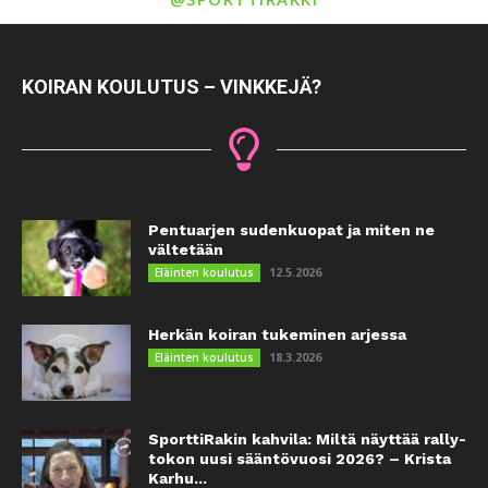
KOIRAN KOULUTUS – VINKKEJÄ?
Pentuarjen sudenkuopat ja miten ne
vältetään
12.5.2026
Eläinten koulutus
Herkän koiran tukeminen arjessa
18.3.2026
Eläinten koulutus
SporttiRakin kahvila: Miltä näyttää rally-
tokon uusi sääntövuosi 2026? – Krista
Karhu...