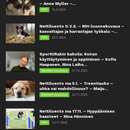
– Anne Myller –...
15.6.2026
PRO
Nettiluento ti 2.6. – MH-luonnekuvaus –
kasvattajan ja harrastajan työkalu –...
28.5.2026
PRO
SporttiRakin kahvila: Koiran
käyttäytyminen ja oppiminen – Sofia
Haapanen, Nina Laiho...
21.12.2025
Eläinten koulutus
Nettiluento ma 5.1. – Treenitauko –
uhka vai mahdollisuus? – Maiju...
23.11.2025
Eläinten koulutus
Nettiluento ma 17.11. – Hyppäämisen
haasteet – Nina Hänninen
14.11.2025
PRO