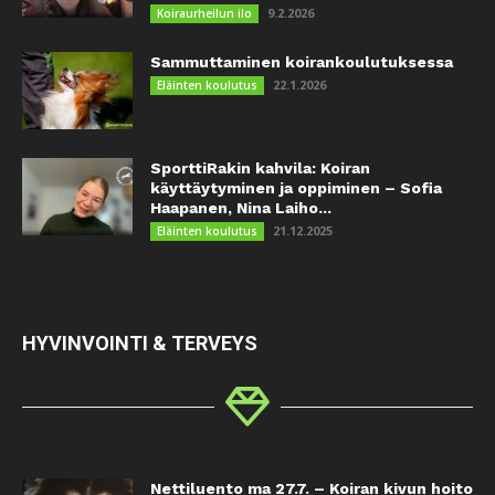
9.2.2026
Koiraurheilun ilo
Sammuttaminen koirankoulutuksessa
22.1.2026
Eläinten koulutus
SporttiRakin kahvila: Koiran
käyttäytyminen ja oppiminen – Sofia
Haapanen, Nina Laiho...
21.12.2025
Eläinten koulutus
HYVINVOINTI & TERVEYS
Nettiluento ma 27.7. – Koiran kivun hoito