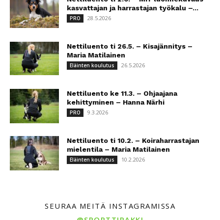
kasvattajan ja harrastajan työkalu –...
28.5.2026
PRO
Nettiluento ti 26.5. – Kisajännitys –
Maria Matilainen
26.5.2026
Eläinten koulutus
Nettiluento ke 11.3. – Ohjaajana
kehittyminen – Hanna Närhi
9.3.2026
PRO
Nettiluento ti 10.2. – Koiraharrastajan
mielentila – Maria Matilainen
10.2.2026
Eläinten koulutus
SEURAA MEITÄ INSTAGRAMISSA
@SPORTTIRAKKI