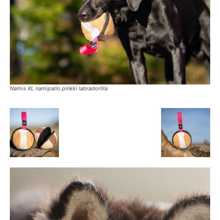
Namis XL namipallo pinkki labradorilla