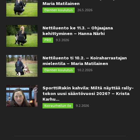
Maria Matilainen
26.5.2026
Eläinten koulutus
Nettiluento ke 11.3. – Ohjaajana
kehittyminen – Hanna Närhi
9.3.2026
PRO
Nettiluento ti 10.2. – Koiraharrastajan
mielentila – Maria Matilainen
10.2.2026
Eläinten koulutus
SporttiRakin kahvila: Miltä näyttää rally-
tokon uusi sääntövuosi 2026? – Krista
Karhu...
9.2.2026
Koiraurheilun ilo