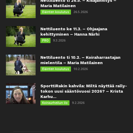
Nettiluento ti 26.5. – Kisajännitys –
Maria Matilainen
26.5.2026
Eläinten koulutus
Nettiluento ke 11.3. – Ohjaajana
kehittyminen – Hanna Närhi
9.3.2026
PRO
Nettiluento ti 10.2. – Koiraharrastajan
mielentila – Maria Matilainen
10.2.2026
Eläinten koulutus
SporttiRakin kahvila: Miltä näyttää rally-
tokon uusi sääntövuosi 2026? – Krista
Karhu...
9.2.2026
Koiraurheilun ilo