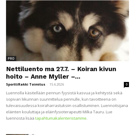
PRO
Nettiluento ma 27.7. – Koiran kivun
hoito – Anne Myller –...
SporttiRakki Toimitus
-
15.6.2026
0
Luennolla käsitellään pennun fyysistä kasvua ja kehitystä sekä
sopivan liikunnan suunnittelua pennulle, kun tavoitteena on
tulevaisuudessa koiraharrastuksiin osallistuminen. Luennoitsijana
eläinten kouluttaja ja eläinfysioterapeutti Milka Tauru. Lue
luennosta lisää
tapahtumakalenteristamme
.