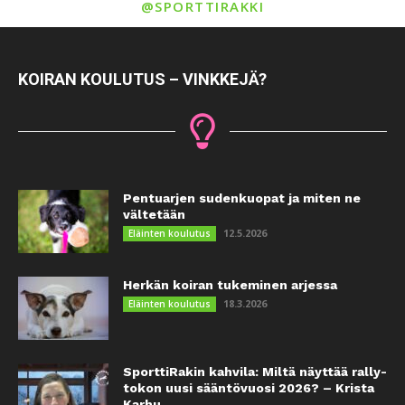
@SPORTTIRAKKI
KOIRAN KOULUTUS – VINKKEJÄ?
Pentuarjen sudenkuopat ja miten ne
vältetään
12.5.2026
Eläinten koulutus
Herkän koiran tukeminen arjessa
18.3.2026
Eläinten koulutus
SporttiRakin kahvila: Miltä näyttää rally-
tokon uusi sääntövuosi 2026? – Krista
Karhu...