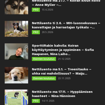
Nettiluento ma 27.7. – Koiran kivun hoito
– Anne Myller –...
15.6.2026
PRO
Nettiluento ti 2.6. – MH-luonnekuvaus –
kasvattajan ja harrastajan työkalu –...
28.5.2026
PRO
SporttiRakin kahvila: Koiran
käyttäytyminen ja oppiminen – Sofia
Haapanen, Nina Laiho...
21.12.2025
Eläinten koulutus
Nettiluento ma 5.1. – Treenitauko –
uhka vai mahdollisuus? – Maiju...
23.11.2025
Eläinten koulutus
Nettiluento ma 17.11. – Hyppäämisen
haasteet – Nina Hänninen
14.11.2025
PRO