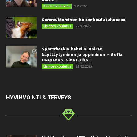
9.2.2026
Koiraurheilun ilo
Sammuttaminen koirankoulutuksessa
22.1.2026
Eläinten koulutus
SporttiRakin kahvila: Koiran
käyttäytyminen ja oppiminen – Sofia
Haapanen, Nina Laiho...
21.12.2025
Eläinten koulutus
HYVINVOINTI & TERVEYS