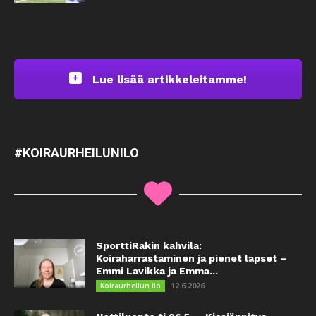
Lue lisää artikkeleitamme!
#KOIRAURHEILUNILO
SporttiRakin kahvila:
Koiraharrastaminen ja pienet lapset –
Emmi Lavikka ja Emma...
12.6.2026
Koiraurheilun ilo