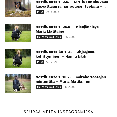
Nettiluento ti 2.6. – MH-luonnekuvaus –
kasvattajan ja harrastajan työkalu –...
28.5.2026
PRO
Nettiluento ti 26.5. – Kisajännitys –
Maria Matilainen
26.5.2026
Eläinten koulutus
Nettiluento ke 11.3. – Ohjaajana
kehittyminen – Hanna Närhi
9.3.2026
PRO
Nettiluento ti 10.2. – Koiraharrastajan
mielentila – Maria Matilainen
10.2.2026
Eläinten koulutus
SEURAA MEITÄ INSTAGRAMISSA