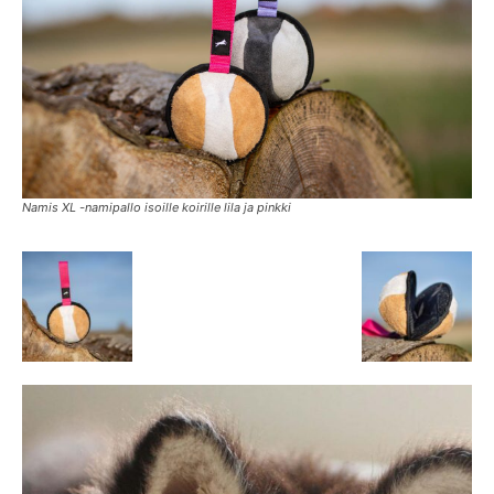
Namis XL -namipallo isoille koirille lila ja pinkki