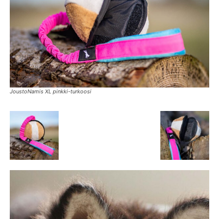
JoustoNamis XL pinkki-turkoosi