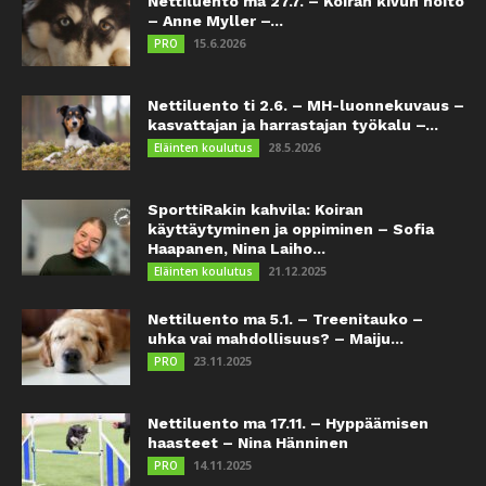
Nettiluento ma 27.7. – Koiran kivun hoito
– Anne Myller –...
15.6.2026
PRO
Nettiluento ti 2.6. – MH-luonnekuvaus –
kasvattajan ja harrastajan työkalu –...
28.5.2026
Eläinten koulutus
SporttiRakin kahvila: Koiran
käyttäytyminen ja oppiminen – Sofia
Haapanen, Nina Laiho...
21.12.2025
Eläinten koulutus
Nettiluento ma 5.1. – Treenitauko –
uhka vai mahdollisuus? – Maiju...
23.11.2025
PRO
Nettiluento ma 17.11. – Hyppäämisen
haasteet – Nina Hänninen
14.11.2025
PRO