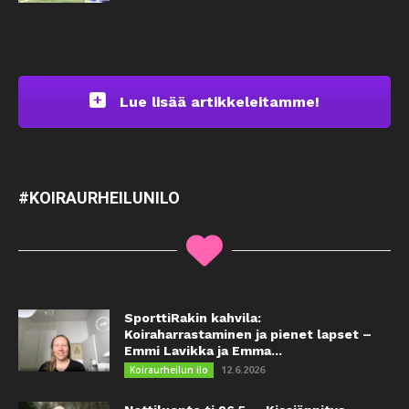
Lue lisää artikkeleitamme!
#KOIRAURHEILUNILO
SporttiRakin kahvila:
Koiraharrastaminen ja pienet lapset –
Emmi Lavikka ja Emma...
12.6.2026
Koiraurheilun ilo