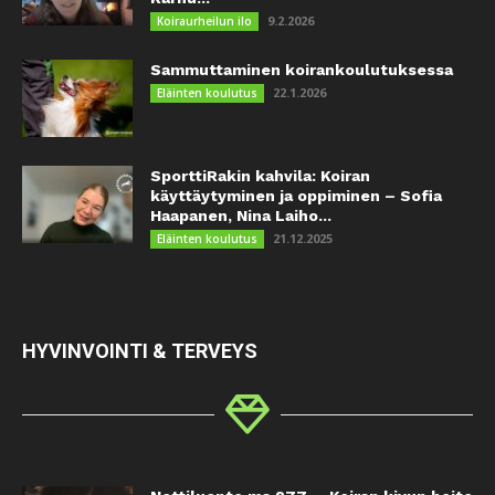
9.2.2026
Koiraurheilun ilo
Sammuttaminen koirankoulutuksessa
22.1.2026
Eläinten koulutus
SporttiRakin kahvila: Koiran
käyttäytyminen ja oppiminen – Sofia
Haapanen, Nina Laiho...
21.12.2025
Eläinten koulutus
HYVINVOINTI & TERVEYS