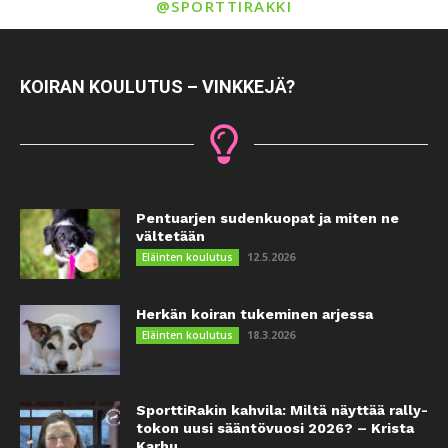
@SPORTTIRAKKI
KOIRAN KOULUTUS – VINKKEJÄ?
Pentuarjen sudenkuopat ja miten ne
vältetään
12.5.2026
Eläinten koulutus
Herkän koiran tukeminen arjessa
18.3.2026
Eläinten koulutus
SporttiRakin kahvila: Miltä näyttää rally-
tokon uusi sääntövuosi 2026? – Krista
Karhu...