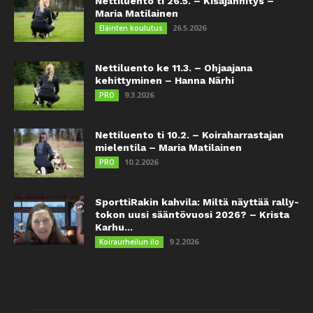
Nettiluento ti 26.5. – Kisajännitys –
Maria Matilainen
26.5.2026
Eläinten koulutus
Nettiluento ke 11.3. – Ohjaajana
kehittyminen – Hanna Närhi
9.3.2026
PRO
Nettiluento ti 10.2. – Koiraharrastajan
mielentila – Maria Matilainen
10.2.2026
PRO
SporttiRakin kahvila: Miltä näyttää rally-
tokon uusi sääntövuosi 2026? – Krista
Karhu...
9.2.2026
Koiraurheilun ilo