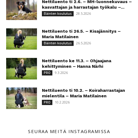
Nettiluento ti 2.6. – MH-luonnekuvaus –
kasvattajan ja harrastajan työkalu –...
28.5.2026
Eläinten koulutus
Nettiluento ti 26.5. – Kisajännitys –
Maria Matilainen
26.5.2026
Eläinten koulutus
Nettiluento ke 11.3. – Ohjaajana
kehittyminen – Hanna Närhi
9.3.2026
PRO
Nettiluento ti 10.2. – Koiraharrastajan
mielentila – Maria Matilainen
10.2.2026
PRO
SEURAA MEITÄ INSTAGRAMISSA