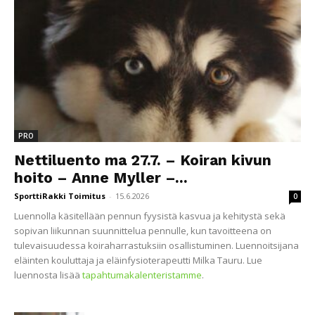
PRO
Nettiluento ma 27.7. – Koiran kivun
hoito – Anne Myller –...
SporttiRakki Toimitus
-
15.6.2026
0
Luennolla käsitellään pennun fyysistä kasvua ja kehitystä sekä
sopivan liikunnan suunnittelua pennulle, kun tavoitteena on
tulevaisuudessa koiraharrastuksiin osallistuminen. Luennoitsijana
eläinten kouluttaja ja eläinfysioterapeutti Milka Tauru. Lue
luennosta lisää
tapahtumakalenteristamme
.