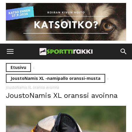
Etusivu
JoustoNamis XL -namipallo oranssi-musta
JoustoNamis XL oranssi avoinna
JoustoNamis XL oranssi avoinna