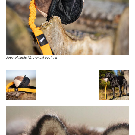
JoustoNamis XL oranssi avoinna