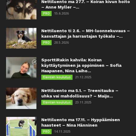
Nettiluento ma 27.7. – Koiran kivun hoito
– Anne Myller –...
15.6.2026
PRO
Nettiluento ti 2.6. – MH-luonnekuvaus –
kasvattajan ja harrastajan työkalu –...
28.5.2026
PRO
SporttiRakin kahvila: Koiran
käyttäytyminen ja oppiminen – Sofia
Haapanen, Nina Laiho...
21.12.2025
Eläinten koulutus
Nettiluento ma 5.1. – Treenitauko –
uhka vai mahdollisuus? – Maiju...
23.11.2025
Eläinten koulutus
Nettiluento ma 17.11. – Hyppäämisen
haasteet – Nina Hänninen
14.11.2025
PRO