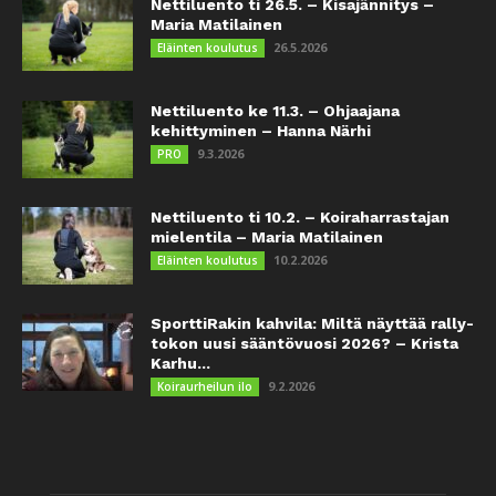
Nettiluento ti 26.5. – Kisajännitys –
Maria Matilainen
26.5.2026
Eläinten koulutus
Nettiluento ke 11.3. – Ohjaajana
kehittyminen – Hanna Närhi
9.3.2026
PRO
Nettiluento ti 10.2. – Koiraharrastajan
mielentila – Maria Matilainen
10.2.2026
Eläinten koulutus
SporttiRakin kahvila: Miltä näyttää rally-
tokon uusi sääntövuosi 2026? – Krista
Karhu...
9.2.2026
Koiraurheilun ilo