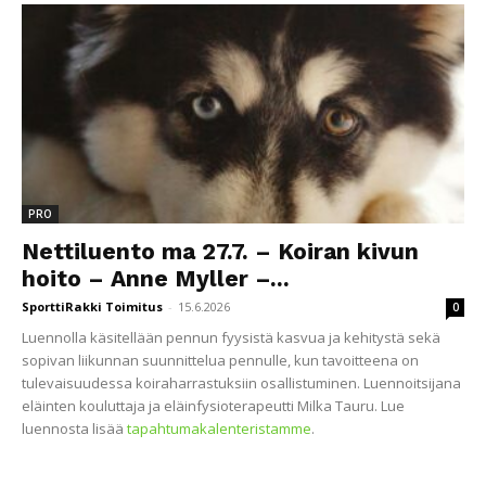
PRO
Nettiluento ma 27.7. – Koiran kivun
hoito – Anne Myller –...
SporttiRakki Toimitus
-
15.6.2026
0
Luennolla käsitellään pennun fyysistä kasvua ja kehitystä sekä
sopivan liikunnan suunnittelua pennulle, kun tavoitteena on
tulevaisuudessa koiraharrastuksiin osallistuminen. Luennoitsijana
eläinten kouluttaja ja eläinfysioterapeutti Milka Tauru. Lue
luennosta lisää
tapahtumakalenteristamme
.