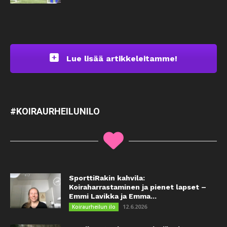
Lue lisää artikkeleitamme!
#KOIRAURHEILUNILO
SporttiRakin kahvila:
Koiraharrastaminen ja pienet lapset –
Emmi Lavikka ja Emma...
12.6.2026
Koiraurheilun ilo