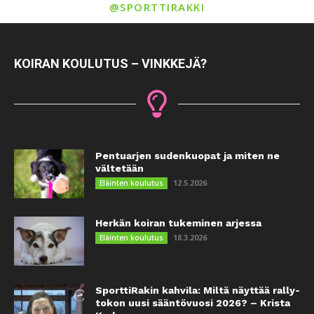
@SPORTTIRAKKI
KOIRAN KOULUTUS – VINKKEJÄ?
Pentuarjen sudenkuopat ja miten ne
vältetään
12.5.2026
Eläinten koulutus
Herkän koiran tukeminen arjessa
18.3.2026
Eläinten koulutus
SporttiRakin kahvila: Miltä näyttää rally-
tokon uusi sääntövuosi 2026? – Krista