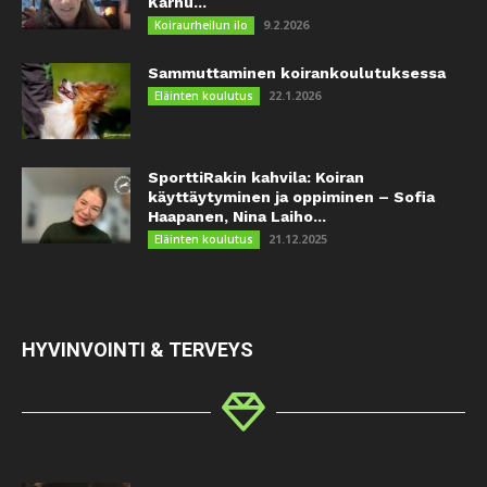
Karhu...
9.2.2026
Koiraurheilun ilo
Sammuttaminen koirankoulutuksessa
22.1.2026
Eläinten koulutus
SporttiRakin kahvila: Koiran
käyttäytyminen ja oppiminen – Sofia
Haapanen, Nina Laiho...
21.12.2025
Eläinten koulutus
HYVINVOINTI & TERVEYS