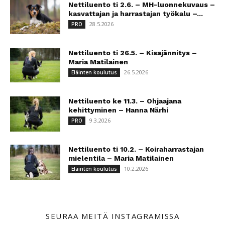
Nettiluento ti 2.6. – MH-luonnekuvaus –
kasvattajan ja harrastajan työkalu –...
28.5.2026
PRO
Nettiluento ti 26.5. – Kisajännitys –
Maria Matilainen
26.5.2026
Eläinten koulutus
Nettiluento ke 11.3. – Ohjaajana
kehittyminen – Hanna Närhi
9.3.2026
PRO
Nettiluento ti 10.2. – Koiraharrastajan
mielentila – Maria Matilainen
10.2.2026
Eläinten koulutus
SEURAA MEITÄ INSTAGRAMISSA