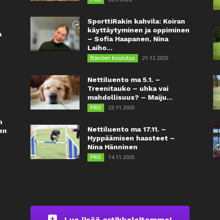
SporttiRakin kahvila: Koiran
käyttäytyminen ja oppiminen
a
– Sofia Haapanen, Nina
Laiho...
21.12.2025
Eläinten koulutus
Nettiluento ma 5.1. –
Treenitauko – uhka vai
mahdollisuus? – Maiju...
23.11.2025
PRO
n
Nettiluento ma 17.11. –
en
Hyppäämisen haasteet –
Nina Hänninen
14.11.2025
PRO
Lue lisää artikkeleitamme!