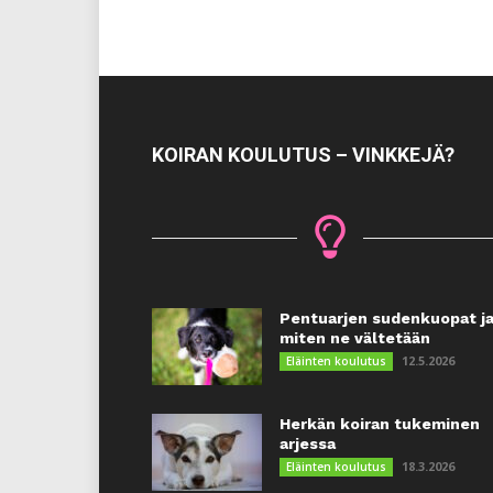
KOIRAN KOULUTUS – VINKKEJÄ?
Pentuarjen sudenkuopat j
miten ne vältetään
12.5.2026
Eläinten koulutus
Herkän koiran tukeminen
arjessa
18.3.2026
Eläinten koulutus