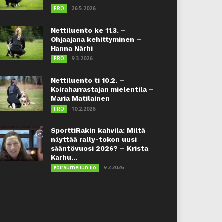
26.5.2026
PRO
Nettiluento ke 11.3. –
Ohjaajana kehittyminen –
Hanna Närhi
9.3.2026
PRO
Nettiluento ti 10.2. –
Koiraharrastajan mielentila –
Maria Matilainen
10.2.2026
PRO
SporttiRakin kahvila: Miltä
näyttää rally-tokon uusi
sääntövuosi 2026? – Krista
Karhu...
9.2.2026
Koiraurheilun ilo