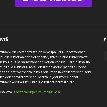
ISTÄ
S
ttiRakki on koiraharrastajan ykköspalvelu! Ehdottomasti
puolisin kotimainen tietopankki, mikäli sinua kiinnostavat
an koulutus ja harrastaminen koiran kanssa. Satoja ilmaisia
keleita ja uutisia! Lisäksi rekisteröityneille jäsenille upeaa
sisältöä nettivalmentautumiseen, itsensä kehittämiseen sekä
itteiden saavuttamiseen! Meiltä löydät myös ihanat
ttiRakin #koiraurheilunilo®-tuotteet harrastajalle!
yhteyttä:
sporttirakki@koiraurheilunilo.fi