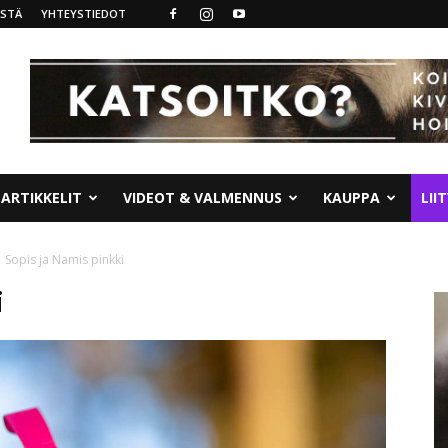
ISTÄ
YHTEYSTIEDOT
ARTIKKELIT
VIDEOT & VALMENNUS
KAUPPA
LII
Sopis ja Namis pinkki
i