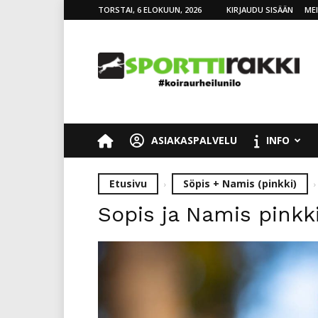
TORSTAI, 6 ELOKUUN, 2026
KIRJAUDU SISÄÄN
ME
SporttiRakki
ASIAKASPALVELU
INFO
Etusivu
Söpis + Namis (pinkki)
Sopis ja Namis pinkk