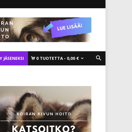
TY JÄSENEKSI
0 TUOTETTA
0,00 €