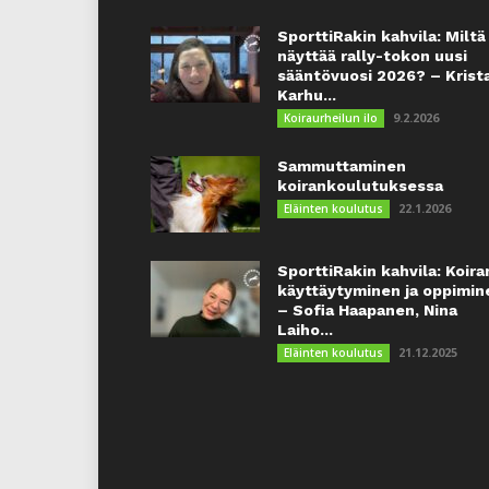
SporttiRakin kahvila: Miltä
näyttää rally-tokon uusi
sääntövuosi 2026? – Krist
Karhu...
9.2.2026
Koiraurheilun ilo
Sammuttaminen
koirankoulutuksessa
22.1.2026
Eläinten koulutus
SporttiRakin kahvila: Koira
käyttäytyminen ja oppimin
– Sofia Haapanen, Nina
Laiho...
21.12.2025
Eläinten koulutus