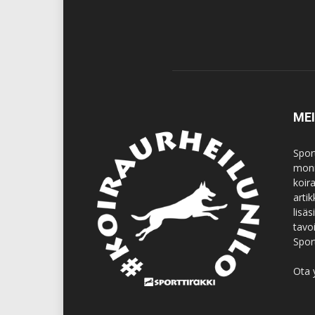
ME
Spor
moni
koir
artik
lisä
tavo
Spor
Ota 