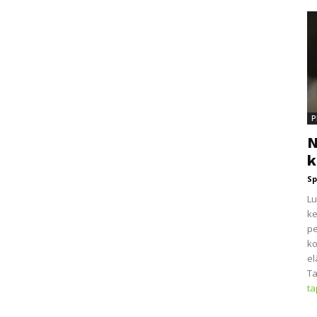
P
N
k
Sp
Lu
ke
pe
ko
el
Ta
t