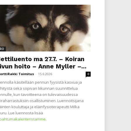
RO
ettiluento ma 27.7. – Koiran
ivun hoito – Anne Myller –...
orttiRakki Toimitus
-
15.6.2026
0
ennolla käsitellään pennun fyysistä kasvua ja
hitystä sekä sopivan liikunnan suunnittelua
nnulle, kun tavoitteena on tulevaisuudessa
iraharrastuksiin osallistuminen. Luennoitsijana
äinten kouluttaja ja eläinfysioterapeutti Milka
uru. Lue luennosta lisää
apahtumakalenteristamme
.