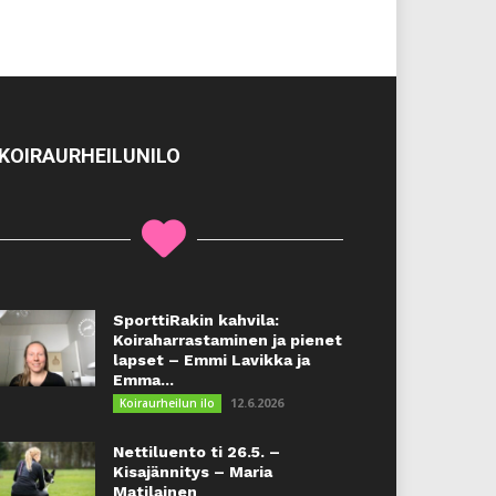
KOIRAURHEILUNILO
SporttiRakin kahvila:
Koiraharrastaminen ja pienet
lapset – Emmi Lavikka ja
Emma...
12.6.2026
Koiraurheilun ilo
Nettiluento ti 26.5. –
Kisajännitys – Maria
Matilainen