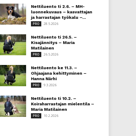
Nettiluento ti 2.6. – MH-
luonnekuvaus – kasvattajan
ja harrastajan työkalu –...
28.5.2026
PRO
Nettiluento ti 26.5. –
Kisajännitys – Maria
Matilainen
26.5.2026
PRO
Nettiluento ke 11.3. –
Ohjaajana kehittyminen –
Hanna Närhi
9.3.2026
PRO
Nettiluento ti 10.2. –
Koiraharrastajan mielentila –
Maria Matilainen
10.2.2026
PRO