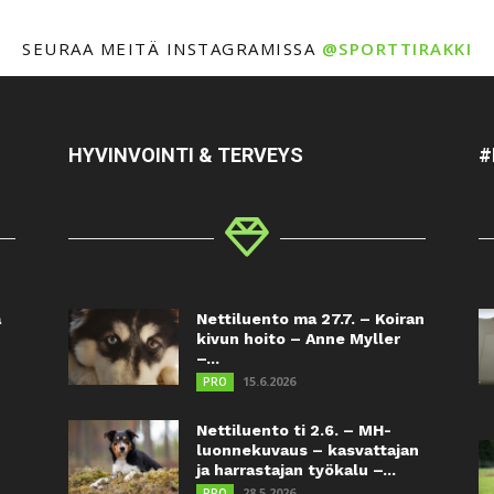
SEURAA MEITÄ INSTAGRAMISSA
@SPORTTIRAKKI
HYVINVOINTI & TERVEYS
#
a
Nettiluento ma 27.7. – Koiran
kivun hoito – Anne Myller
–...
15.6.2026
PRO
Nettiluento ti 2.6. – MH-
luonnekuvaus – kasvattajan
ja harrastajan työkalu –...
28.5.2026
PRO