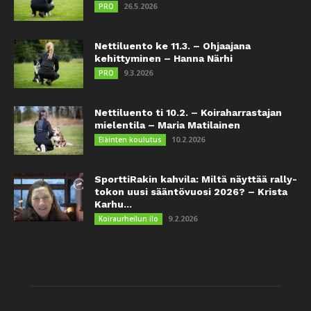
26.5.2026
PRO
Nettiluento ke 11.3. – Ohjaajana
kehittyminen – Hanna Närhi
9.3.2026
PRO
Nettiluento ti 10.2. – Koiraharrastajan
mielentila – Maria Matilainen
10.2.2026
Eläinten koulutus
SporttiRakin kahvila: Miltä näyttää rally-
tokon uusi sääntövuosi 2026? – Krista
Karhu...
9.2.2026
Koiraurheilun ilo