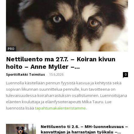
PRO
Nettiluento ma 27.7. – Koiran kivun
hoito – Anne Myller –...
SporttiRakki Toimitus
-
15.6.2026
0
Luennolla käsitellään pennun fyysistä kasvua ja kehitystä sekä
sopivan liikunnan suunnittelua pennulle, kun tavoitteena on
tulevaisuudessa koiraharrastuksiin osallistuminen. Luennoitsijana
eläinten kouluttaja ja eläinfysioterapeutti Milka Tauru. Lue
luennosta lisää
tapahtumakalenteristamme
.
Nettiluento ti 2.6. – MH-luonnekuvaus –
kasvattajan ja harrastajan työkalu –...