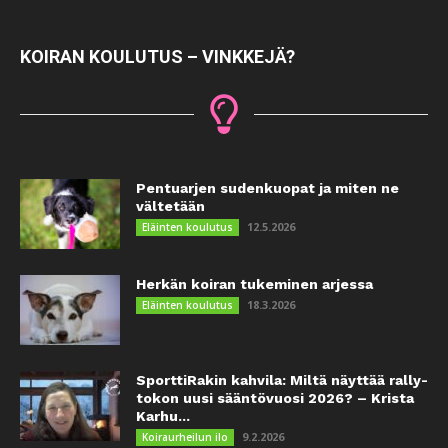
KOIRAN KOULUTUS – VINKKEJÄ?
Pentuarjen sudenkuopat ja miten ne
vältetään
12.5.2026
Eläinten koulutus
Herkän koiran tukeminen arjessa
18.3.2026
Eläinten koulutus
SporttiRakin kahvila: Miltä näyttää rally-
tokon uusi sääntövuosi 2026? – Krista
Karhu...
9.2.2026
Koiraurheilun ilo