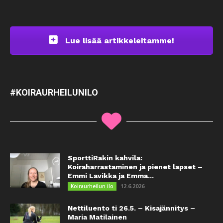
Lue lisää artikkeleitamme!
#KOIRAURHEILUNILO
SporttiRakin kahvila:
Koiraharrastaminen ja pienet lapset –
Emmi Lavikka ja Emma...
12.6.2026
Koiraurheilun ilo
Nettiluento ti 26.5. – Kisajännitys –
Maria Matilainen