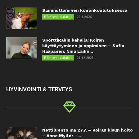
Sammuttaminen koirankoulutuksessa
22.1.2026
Eläinten koulutus
SporttiRakin kahvila: Koiran
käyttäytyminen ja oppiminen – Sofia
Haapanen, Nina Laiho...
21.12.2025
Eläinten koulutus
HYVINVOINTI & TERVEYS
Nettiluento ma 27.7. – Koiran kivun hoito
– Anne Myller –...