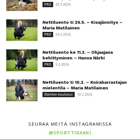
28.5.2026
PRO
Nettiluento ti 26.5. – Kisajännitys –
Maria Matilainen
26.5.2026
PRO
Nettiluento ke 11.3. – Ohjaajana
kehittyminen – Hanna Närhi
9.3.2026
PRO
Nettiluento ti 10.2. – Koiraharrastajan
mielentila – Maria Matilainen
10.2.2026
Eläinten koulutus
SEURAA MEITÄ INSTAGRAMISSA
@SPORTTIRAKKI