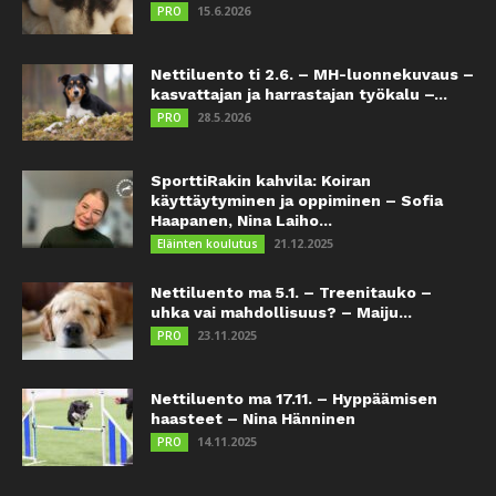
15.6.2026
PRO
Nettiluento ti 2.6. – MH-luonnekuvaus –
kasvattajan ja harrastajan työkalu –...
28.5.2026
PRO
SporttiRakin kahvila: Koiran
käyttäytyminen ja oppiminen – Sofia
Haapanen, Nina Laiho...
21.12.2025
Eläinten koulutus
Nettiluento ma 5.1. – Treenitauko –
uhka vai mahdollisuus? – Maiju...
23.11.2025
PRO
Nettiluento ma 17.11. – Hyppäämisen
haasteet – Nina Hänninen
14.11.2025
PRO