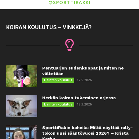
@SPORTTIRAKKI
KOIRAN KOULUTUS – VINKKEJÄ?
Pentuarjen sudenkuopat ja miten ne
vältetään
12.5.2026
Eläinten koulutus
Herkän koiran tukeminen arjessa
18.3.2026
Eläinten koulutus
SporttiRakin kahvila: Miltä näyttää rally-
tokon uusi sääntövuosi 2026? – Krista
Karhu...