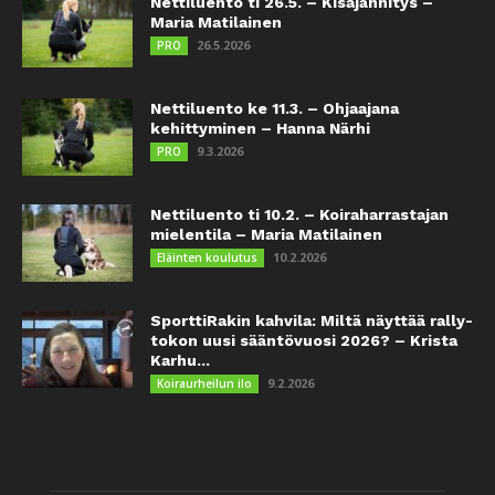
Nettiluento ti 26.5. – Kisajännitys –
Maria Matilainen
26.5.2026
PRO
Nettiluento ke 11.3. – Ohjaajana
kehittyminen – Hanna Närhi
9.3.2026
PRO
Nettiluento ti 10.2. – Koiraharrastajan
mielentila – Maria Matilainen
10.2.2026
Eläinten koulutus
SporttiRakin kahvila: Miltä näyttää rally-
tokon uusi sääntövuosi 2026? – Krista
Karhu...
9.2.2026
Koiraurheilun ilo