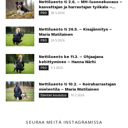
Nettiluento ti 2.6. – MH-luonnekuvaus –
kasvattajan ja harrastajan työkalu –...
28.5.2026
PRO
Nettiluento ti 26.5. – Kisajännitys –
Maria Matilainen
26.5.2026
PRO
Nettiluento ke 11.3. – Ohjaajana
kehittyminen – Hanna Närhi
9.3.2026
PRO
Nettiluento ti 10.2. – Koiraharrastajan
mielentila – Maria Matilainen
10.2.2026
Eläinten koulutus
SEURAA MEITÄ INSTAGRAMISSA