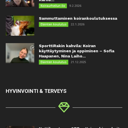
9.2.2026
Koiraurheilun ilo
Sammuttaminen koirankoulutuksessa
22.1.2026
Eläinten koulutus
SporttiRakin kahvila: Koiran
käyttäytyminen ja oppiminen – Sofia
Haapanen, Nina Laiho...
21.12.2025
Eläinten koulutus
HYVINVOINTI & TERVEYS