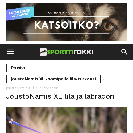
Etusivu
JoustoNamis XL -namipallo lila-turkoosi
JoustoNamis XL lila ja labradori
JoustoNamis XL lila ja labradori