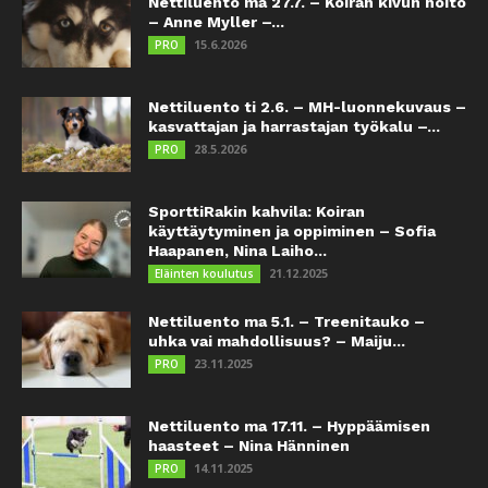
Nettiluento ma 27.7. – Koiran kivun hoito
– Anne Myller –...
15.6.2026
PRO
Nettiluento ti 2.6. – MH-luonnekuvaus –
kasvattajan ja harrastajan työkalu –...
28.5.2026
PRO
SporttiRakin kahvila: Koiran
käyttäytyminen ja oppiminen – Sofia
Haapanen, Nina Laiho...
21.12.2025
Eläinten koulutus
Nettiluento ma 5.1. – Treenitauko –
uhka vai mahdollisuus? – Maiju...
23.11.2025
PRO
Nettiluento ma 17.11. – Hyppäämisen
haasteet – Nina Hänninen
14.11.2025
PRO