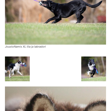
JoustoNamis XL lila ja labradori