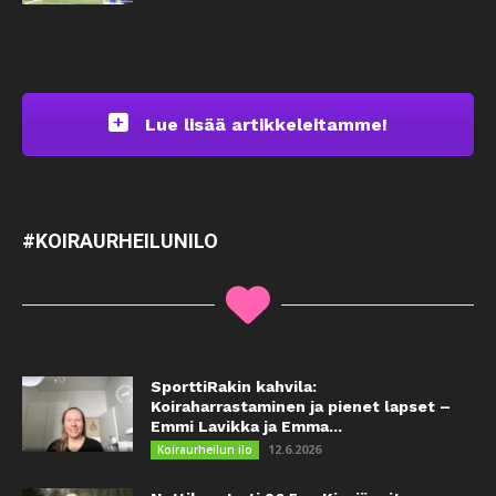
Lue lisää artikkeleitamme!
#KOIRAURHEILUNILO
SporttiRakin kahvila:
Koiraharrastaminen ja pienet lapset –
Emmi Lavikka ja Emma...
12.6.2026
Koiraurheilun ilo