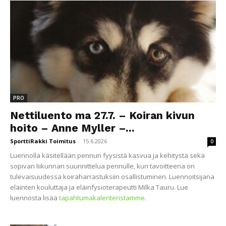
PRO
Nettiluento ma 27.7. – Koiran kivun
hoito – Anne Myller –...
SporttiRakki Toimitus
-
15.6.2026
0
Luennolla käsitellään pennun fyysistä kasvua ja kehitystä sekä
sopivan liikunnan suunnittelua pennulle, kun tavoitteena on
tulevaisuudessa koiraharrastuksiin osallistuminen. Luennoitsijana
eläinten kouluttaja ja eläinfysioterapeutti Milka Tauru. Lue
luennosta lisää
tapahtumakalenteristamme
.