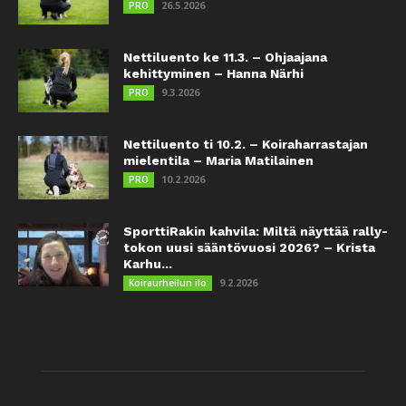
26.5.2026
PRO
Nettiluento ke 11.3. – Ohjaajana
kehittyminen – Hanna Närhi
9.3.2026
PRO
Nettiluento ti 10.2. – Koiraharrastajan
mielentila – Maria Matilainen
10.2.2026
PRO
SporttiRakin kahvila: Miltä näyttää rally-
tokon uusi sääntövuosi 2026? – Krista
Karhu...
9.2.2026
Koiraurheilun ilo