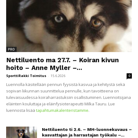
PRO
Nettiluento ma 27.7. – Koiran kivun
hoito – Anne Myller –...
SporttiRakki Toimitus
-
15.6.2026
0
Luennolla käsitellään pennun fyysistä kasvua ja kehitystä sekä
sopivan liikunnan suunnittelua pennulle, kun tavoitteena on
tulevaisuudessa koiraharrastuksiin osallistuminen. Luennoitsijana
eläinten kouluttaja ja eläinfysioterapeutti Milka Tauru. Lue
luennosta lisää
tapahtumakalenteristamme
.
Nettiluento ti 2.6. – MH-luonnekuvaus –
kasvattajan ja harrastajan työkalu –...