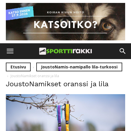
Etusivu
JoustoNamis-namipallo lila-turkoosi
JoustoNamikset oranssi ja lila
JoustoNamikset oranssi ja lila