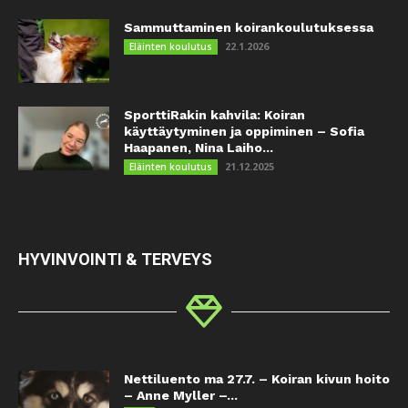
Sammuttaminen koirankoulutuksessa
22.1.2026
Eläinten koulutus
SporttiRakin kahvila: Koiran
käyttäytyminen ja oppiminen – Sofia
Haapanen, Nina Laiho...
21.12.2025
Eläinten koulutus
HYVINVOINTI & TERVEYS
Nettiluento ma 27.7. – Koiran kivun hoito
– Anne Myller –...