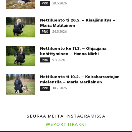
28.5.2026
PRO
Nettiluento ti 26.5. – Kisajännitys –
Maria Matilainen
26.5.2026
PRO
Nettiluento ke 11.3. – Ohjaajana
kehittyminen – Hanna Närhi
9.3.2026
PRO
Nettiluento ti 10.2. – Koiraharrastajan
mielentila – Maria Matilainen
10.2.2026
PRO
SEURAA MEITÄ INSTAGRAMISSA
@SPORTTIRAKKI