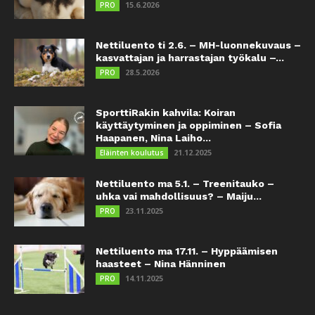
15.6.2026
PRO
Nettiluento ti 2.6. – MH-luonnekuvaus –
kasvattajan ja harrastajan työkalu –...
28.5.2026
PRO
SporttiRakin kahvila: Koiran
käyttäytyminen ja oppiminen – Sofia
Haapanen, Nina Laiho...
21.12.2025
Eläinten koulutus
Nettiluento ma 5.1. – Treenitauko –
uhka vai mahdollisuus? – Maiju...
23.11.2025
PRO
Nettiluento ma 17.11. – Hyppäämisen
haasteet – Nina Hänninen
14.11.2025
PRO