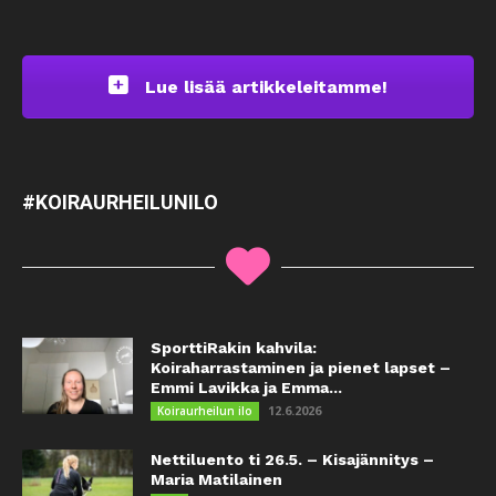
Lue lisää artikkeleitamme!
#KOIRAURHEILUNILO
SporttiRakin kahvila:
Koiraharrastaminen ja pienet lapset –
Emmi Lavikka ja Emma...
12.6.2026
Koiraurheilun ilo
Nettiluento ti 26.5. – Kisajännitys –
Maria Matilainen