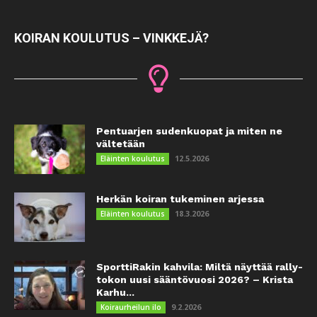
KOIRAN KOULUTUS – VINKKEJÄ?
Pentuarjen sudenkuopat ja miten ne
vältetään
12.5.2026
Eläinten koulutus
Herkän koiran tukeminen arjessa
18.3.2026
Eläinten koulutus
SporttiRakin kahvila: Miltä näyttää rally-
tokon uusi sääntövuosi 2026? – Krista
Karhu...
9.2.2026
Koiraurheilun ilo