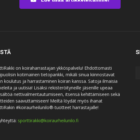
ISTÄ
S
ttiRakki on koiraharrastajan ykköspalvelu! Ehdottomasti
puolisin kotimainen tietopankki, mikäli sinua kiinnostavat
an koulutus ja harrastaminen koiran kanssa. Satoja ilmaisia
keleita ja uutisia! Lisäksi rekisteröityneille jäsenille upeaa
sisältöä nettivalmentautumiseen, itsensä kehittämiseen sekä
itteiden saavuttamiseen! Meiltä löydät myös ihanat
ttiRakin #koiraurheilunilo®-tuotteet harrastajalle!
yhteyttä:
sporttirakki@koiraurheilunilo.fi