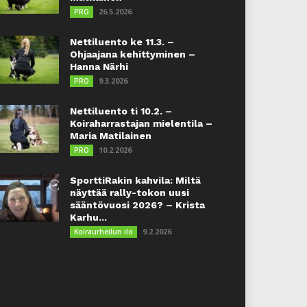
26.5.2026
PRO
Nettiluento ke 11.3. –
Ohjaajana kehittyminen –
Hanna Närhi
9.3.2026
PRO
Nettiluento ti 10.2. –
Koiraharrastajan mielentila –
Maria Matilainen
10.2.2026
PRO
SporttiRakin kahvila: Miltä
näyttää rally-tokon uusi
sääntövuosi 2026? – Krista
Karhu...
9.2.2026
Koiraurheilun ilo