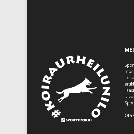
ME
Spor
moni
koir
artik
lisä
tavo
Spor
Ota 