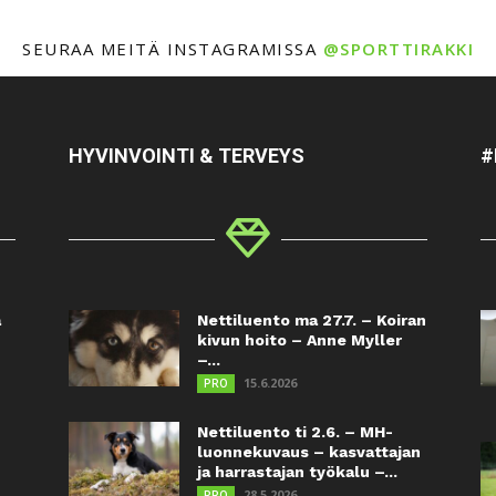
SEURAA MEITÄ INSTAGRAMISSA
@SPORTTIRAKKI
HYVINVOINTI & TERVEYS
#
a
Nettiluento ma 27.7. – Koiran
kivun hoito – Anne Myller
–...
15.6.2026
PRO
Nettiluento ti 2.6. – MH-
luonnekuvaus – kasvattajan
ja harrastajan työkalu –...
28.5.2026
PRO