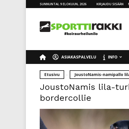
SUNNUNTAI, 9 ELOKUUN, 2026
KIRJAUDU SISÄÄN
SporttiRakki
ASIAKASPALVELU
INFO
Etusivu
JoustoNamis-namipallo lil
JoustoNamis lila-tur
bordercollie