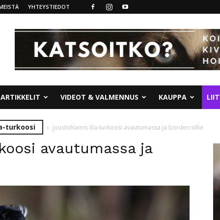
MEISTÄ
YHTEYSTIEDOT
ARTIKKELIT
VIDEOT & VALMENNUS
KAUPPA
LII
a-turkoosi
JoustoNamis lila-turkoosi avautumassa ja bordercollie
koosi avautumassa ja