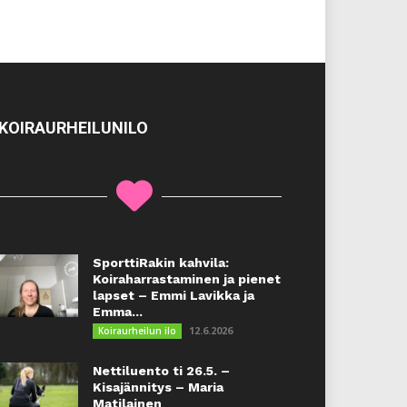
KOIRAURHEILUNILO
SporttiRakin kahvila:
Koiraharrastaminen ja pienet
lapset – Emmi Lavikka ja
Emma...
12.6.2026
Koiraurheilun ilo
Nettiluento ti 26.5. –
Kisajännitys – Maria
Matilainen