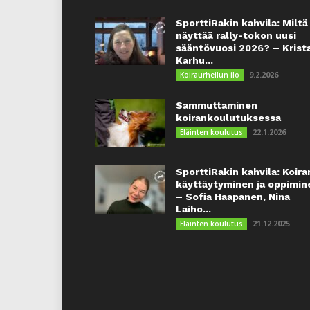
SporttiRakin kahvila: Miltä
näyttää rally-tokon uusi
sääntövuosi 2026? – Krist
Karhu...
9.2.2026
Koiraurheilun ilo
Sammuttaminen
koirankoulutuksessa
22.1.2026
Eläinten koulutus
SporttiRakin kahvila: Koira
käyttäytyminen ja oppimin
– Sofia Haapanen, Nina
Laiho...
21.12.2025
Eläinten koulutus