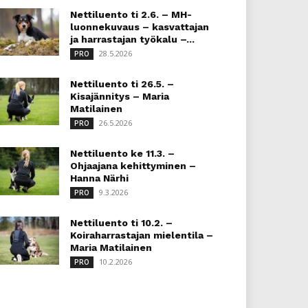
Nettiluento ti 2.6. – MH-
luonnekuvaus – kasvattajan
ja harrastajan työkalu –...
28.5.2026
PRO
Nettiluento ti 26.5. –
Kisajännitys – Maria
Matilainen
26.5.2026
PRO
Nettiluento ke 11.3. –
Ohjaajana kehittyminen –
Hanna Närhi
9.3.2026
PRO
Nettiluento ti 10.2. –
Koiraharrastajan mielentila –
Maria Matilainen
10.2.2026
PRO