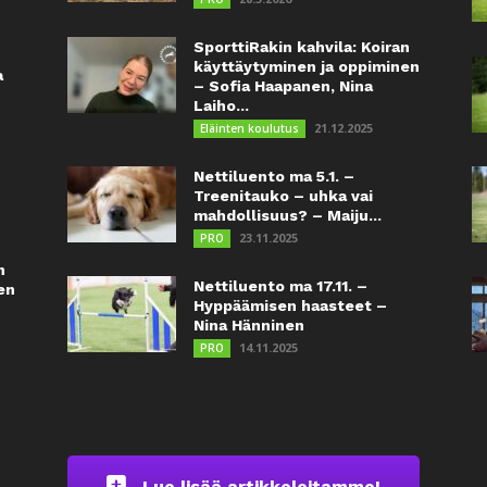
SporttiRakin kahvila: Koiran
käyttäytyminen ja oppiminen
a
– Sofia Haapanen, Nina
Laiho...
21.12.2025
Eläinten koulutus
Nettiluento ma 5.1. –
Treenitauko – uhka vai
mahdollisuus? – Maiju...
23.11.2025
PRO
n
Nettiluento ma 17.11. –
en
Hyppäämisen haasteet –
Nina Hänninen
14.11.2025
PRO
Lue lisää artikkeleitamme!