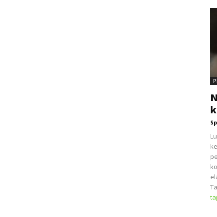
P
N
k
Sp
Lu
ke
pe
ko
el
Ta
t