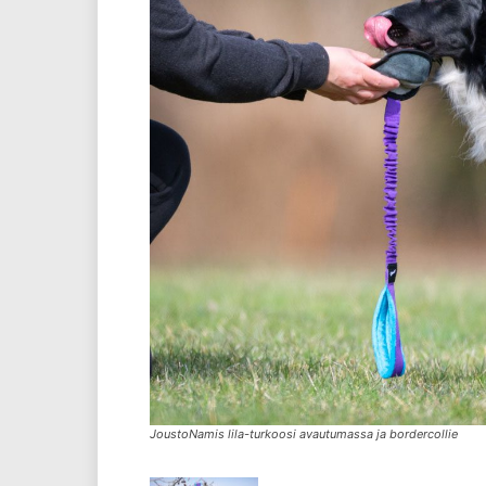
JoustoNamis lila-turkoosi avautumassa ja bordercollie