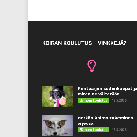
KOIRAN KOULUTUS – VINKKEJÄ?
Pentuarjen sudenkuopat j
miten ne vältetään
12.5.2026
Eläinten koulutus
Herkän koiran tukeminen
arjessa
18.3.2026
Eläinten koulutus