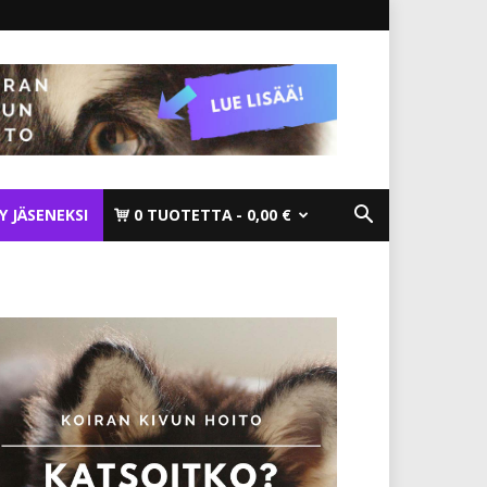
TY JÄSENEKSI
0 TUOTETTA
0,00 €