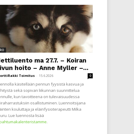
RO
ettiluento ma 27.7. – Koiran
ivun hoito – Anne Myller –...
orttiRakki Toimitus
-
15.6.2026
0
ennolla käsitellään pennun fyysistä kasvua ja
hitystä sekä sopivan liikunnan suunnittelua
nnulle, kun tavoitteena on tulevaisuudessa
iraharrastuksiin osallistuminen. Luennoitsijana
äinten kouluttaja ja eläinfysioterapeutti Milka
uru. Lue luennosta lisää
apahtumakalenteristamme
.