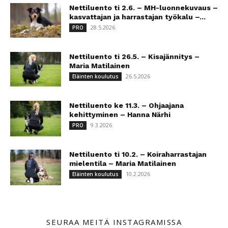
Nettiluento ti 2.6. – MH-luonnekuvaus –
kasvattajan ja harrastajan työkalu –...
28.5.2026
PRO
Nettiluento ti 26.5. – Kisajännitys –
Maria Matilainen
26.5.2026
Eläinten koulutus
Nettiluento ke 11.3. – Ohjaajana
kehittyminen – Hanna Närhi
9.3.2026
PRO
Nettiluento ti 10.2. – Koiraharrastajan
mielentila – Maria Matilainen
10.2.2026
Eläinten koulutus
SEURAA MEITÄ INSTAGRAMISSA