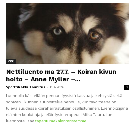
PRO
Nettiluento ma 27.7. – Koiran kivun
hoito – Anne Myller –...
SporttiRakki Toimitus
-
15.6.2026
0
Luennolla käsitellään pennun fyysistä kasvua ja kehitystä sekä
sopivan liikunnan suunnittelua pennulle, kun tavoitteena on
tulevaisuudessa koiraharrastuksiin osallistuminen. Luennoitsijana
eläinten kouluttaja ja eläinfysioterapeutti Milka Tauru. Lue
luennosta lisää
tapahtumakalenteristamme
.