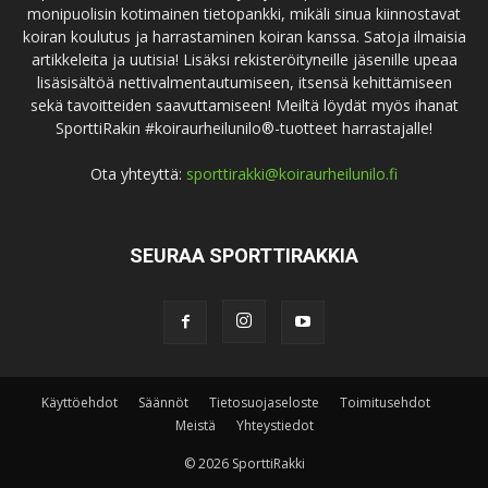
monipuolisin kotimainen tietopankki, mikäli sinua kiinnostavat
koiran koulutus ja harrastaminen koiran kanssa. Satoja ilmaisia
artikkeleita ja uutisia! Lisäksi rekisteröityneille jäsenille upeaa
lisäsisältöä nettivalmentautumiseen, itsensä kehittämiseen
sekä tavoitteiden saavuttamiseen! Meiltä löydät myös ihanat
SporttiRakin #koiraurheilunilo®-tuotteet harrastajalle!
Ota yhteyttä:
sporttirakki@koiraurheilunilo.fi
SEURAA SPORTTIRAKKIA
Käyttöehdot
Säännöt
Tietosuojaseloste
Toimitusehdot
Meistä
Yhteystiedot
© 2026 SporttiRakki