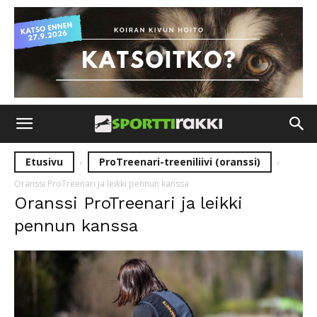
Etusivu
ProTreenari-treeniliivi (oranssi)
Oranssi ProTreenari ja leikki pennun kanssa
Oranssi ProTreenari ja leikki
pennun kanssa