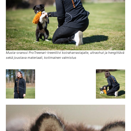
Musta-oranssi ProTreenari-treeniliivi koiraharrastajalle, ultraohut ja hengittävä
sekä joustava materiaali, kotimainen valmistus