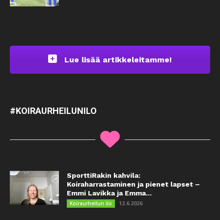
Lue lisää artikkeleitamme!
#KOIRAURHEILUNILO
SporttiRakin kahvila:
Koiraharrastaminen ja pienet lapset –
Emmi Lavikka ja Emma...
12.6.2026
Koiraurheilun ilo