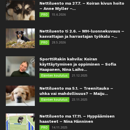
Nettiluento ma 27.7. – Koiran kivun hoito
– Anne Myller –...
15.6.2026
PRO
Nettiluento ti 2.6. – MH-luonnekuvaus –
kasvattajan ja harrastajan työkalu –...
28.5.2026
PRO
SporttiRakin kahvila: Koiran
käyttäytyminen ja oppiminen – Sofia
Haapanen, Nina Laiho...
21.12.2025
Eläinten koulutus
Nettiluento ma 5.1. – Treenitauko –
uhka vai mahdollisuus? – Maiju...
23.11.2025
Eläinten koulutus
Nettiluento ma 17.11. – Hyppäämisen
haasteet – Nina Hänninen
14.11.2025
PRO