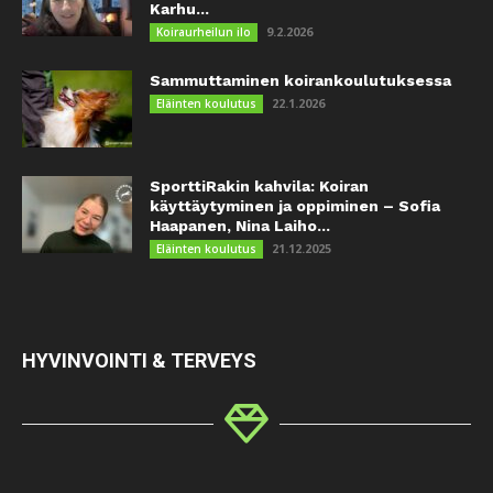
Karhu...
9.2.2026
Koiraurheilun ilo
Sammuttaminen koirankoulutuksessa
22.1.2026
Eläinten koulutus
SporttiRakin kahvila: Koiran
käyttäytyminen ja oppiminen – Sofia
Haapanen, Nina Laiho...
21.12.2025
Eläinten koulutus
HYVINVOINTI & TERVEYS