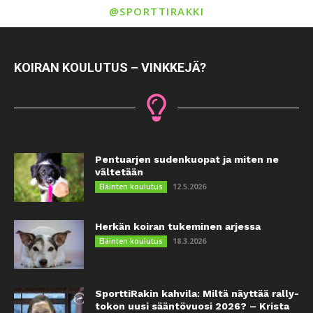
@SPORTTIRAKKI
KOIRAN KOULUTUS – VINKKEJÄ?
Pentuarjen sudenkuopat ja miten ne
vältetään
12.5.2026
Eläinten koulutus
Herkän koiran tukeminen arjessa
18.3.2026
Eläinten koulutus
SporttiRakin kahvila: Miltä näyttää rally-
tokon uusi sääntövuosi 2026? – Krista