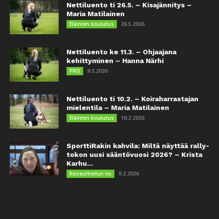
Nettiluento ti 26.5. – Kisajännitys –
Maria Matilainen
26.5.2026
Eläinten koulutus
Nettiluento ke 11.3. – Ohjaajana
kehittyminen – Hanna Närhi
9.3.2026
PRO
Nettiluento ti 10.2. – Koiraharrastajan
mielentila – Maria Matilainen
10.2.2026
Eläinten koulutus
SporttiRakin kahvila: Miltä näyttää rally-
tokon uusi sääntövuosi 2026? – Krista
Karhu...
9.2.2026
Koiraurheilun ilo