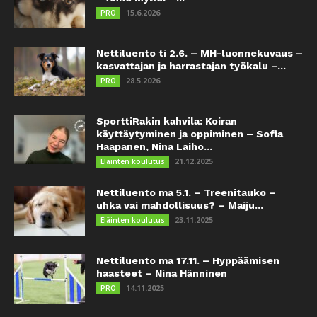
15.6.2026
PRO
Nettiluento ti 2.6. – MH-luonnekuvaus –
kasvattajan ja harrastajan työkalu –...
28.5.2026
PRO
SporttiRakin kahvila: Koiran
käyttäytyminen ja oppiminen – Sofia
Haapanen, Nina Laiho...
21.12.2025
Eläinten koulutus
Nettiluento ma 5.1. – Treenitauko –
uhka vai mahdollisuus? – Maiju...
23.11.2025
Eläinten koulutus
Nettiluento ma 17.11. – Hyppäämisen
haasteet – Nina Hänninen
14.11.2025
PRO