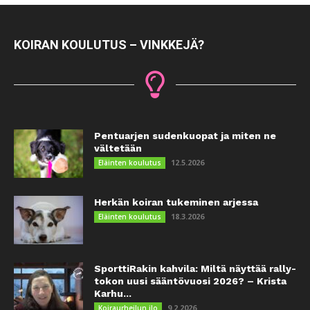
KOIRAN KOULUTUS – VINKKEJÄ?
Pentuarjen sudenkuopat ja miten ne
vältetään
12.5.2026
Eläinten koulutus
Herkän koiran tukeminen arjessa
18.3.2026
Eläinten koulutus
SporttiRakin kahvila: Miltä näyttää rally-
tokon uusi sääntövuosi 2026? – Krista
Karhu...
9.2.2026
Koiraurheilun ilo