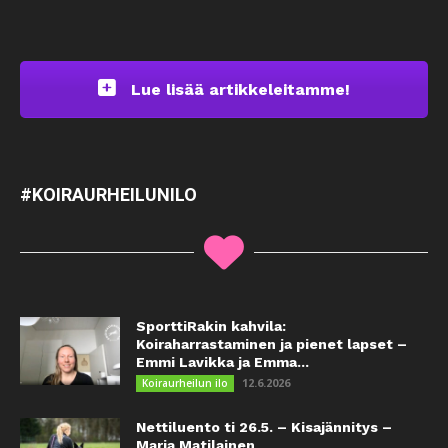
Lue lisää artikkeleitamme!
#KOIRAURHEILUNILO
SporttiRakin kahvila:
Koiraharrastaminen ja pienet lapset –
Emmi Lavikka ja Emma...
12.6.2026
Koiraurheilun ilo
Nettiluento ti 26.5. – Kisajännitys –
Maria Matilainen