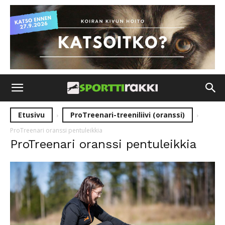
Etusivu
ProTreenari-treeniliivi (oranssi)
ProTreenari oranssi pentuleikkia
ProTreenari oranssi pentuleikkia