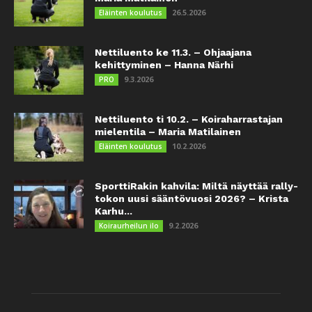
26.5.2026
Eläinten koulutus
Nettiluento ke 11.3. – Ohjaajana
kehittyminen – Hanna Närhi
9.3.2026
PRO
Nettiluento ti 10.2. – Koiraharrastajan
mielentila – Maria Matilainen
10.2.2026
Eläinten koulutus
SporttiRakin kahvila: Miltä näyttää rally-
tokon uusi sääntövuosi 2026? – Krista
Karhu...
9.2.2026
Koiraurheilun ilo