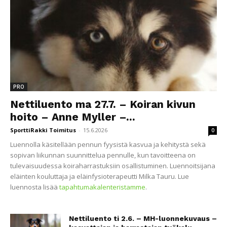
PRO
Nettiluento ma 27.7. – Koiran kivun
hoito – Anne Myller –...
SporttiRakki Toimitus
-
15.6.2026
0
Luennolla käsitellään pennun fyysistä kasvua ja kehitystä sekä
sopivan liikunnan suunnittelua pennulle, kun tavoitteena on
tulevaisuudessa koiraharrastuksiin osallistuminen. Luennoitsijana
eläinten kouluttaja ja eläinfysioterapeutti Milka Tauru. Lue
luennosta lisää
tapahtumakalenteristamme
.
Nettiluento ti 2.6. – MH-luonnekuvaus –