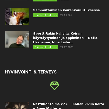
Sammuttaminen koirankoulutuksessa
22.1.2026
Eläinten koulutus
SporttiRakin kahvila: Koiran
käyttäytyminen ja oppiminen – Sofia
Haapanen, Nina Laiho...
21.12.2025
Eläinten koulutus
HYVINVOINTI & TERVEYS
Nettiluento ma 27.7. – Koiran kivun hoito
– Anne Myller –...