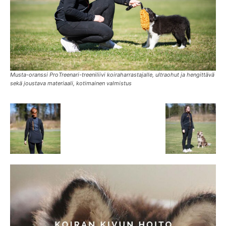
Musta-oranssi ProTreenari-treeniliivi koiraharrastajalle, ultraohut ja hengittävä
sekä joustava materiaali, kotimainen valmistus