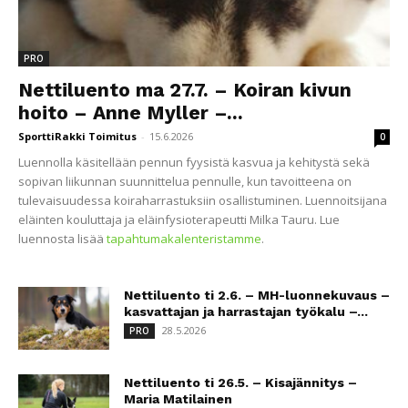
PRO
Nettiluento ma 27.7. – Koiran kivun
hoito – Anne Myller –...
SporttiRakki Toimitus
-
15.6.2026
0
Luennolla käsitellään pennun fyysistä kasvua ja kehitystä sekä
sopivan liikunnan suunnittelua pennulle, kun tavoitteena on
tulevaisuudessa koiraharrastuksiin osallistuminen. Luennoitsijana
eläinten kouluttaja ja eläinfysioterapeutti Milka Tauru. Lue
luennosta lisää
tapahtumakalenteristamme
.
Nettiluento ti 2.6. – MH-luonnekuvaus –
kasvattajan ja harrastajan työkalu –...
28.5.2026
PRO
Nettiluento ti 26.5. – Kisajännitys –
Maria Matilainen