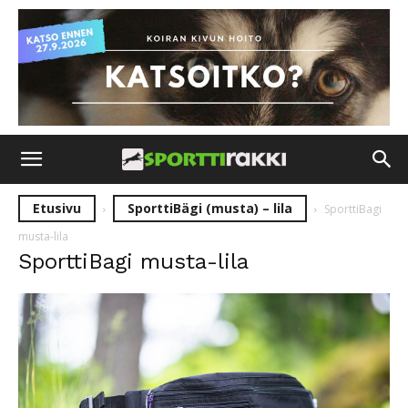
Etusivu
SporttiBägi (musta) – lila
SporttiBagi
musta-lila
SporttiBagi musta-lila