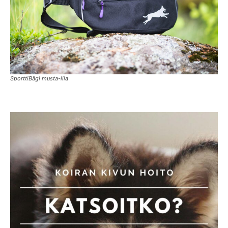
SporttiBägi musta-lila