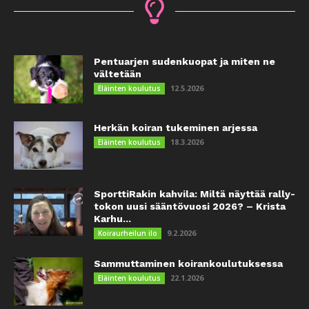
Pentuarjen sudenkuopat ja miten ne
vältetään
12.5.2026
Eläinten koulutus
Herkän koiran tukeminen arjessa
18.3.2026
Eläinten koulutus
SporttiRakin kahvila: Miltä näyttää rally-
tokon uusi sääntövuosi 2026? – Krista
Karhu...
9.2.2026
Koiraurheilun ilo
Sammuttaminen koirankoulutuksessa
22.1.2026
Eläinten koulutus