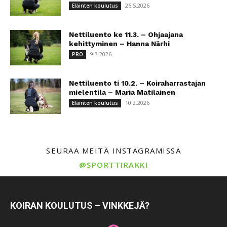
26.5.2026
Eläinten koulutus
Nettiluento ke 11.3. – Ohjaajana
kehittyminen – Hanna Närhi
9.3.2026
PRO
Nettiluento ti 10.2. – Koiraharrastajan
mielentila – Maria Matilainen
10.2.2026
Eläinten koulutus
SEURAA MEITÄ INSTAGRAMISSA
@SPORTTIRAKKI
KOIRAN KOULUTUS – VINKKEJÄ?