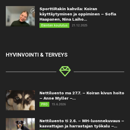
SporttiRakin kahvila: Koiran
käyttäytyminen ja oppiminen – Sofia
Haapanen, Nina Laiho...
21.12.2025
Eläinten koulutus
HYVINVOINTI & TERVEYS
Nettiluento ma 27.7. – Koiran kivun hoito
– Anne Myller –...
15.6.2026
PRO
Nettiluento ti 2.6. – MH-luonnekuvaus –
kasvattajan ja harrastajan työkalu –...