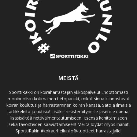
MEISTÄ
SporttiRakki on koiraharrastajan ykköspalvelu! Ehdottomasti
monipuolisin kotimainen tietopankki, mikäli sinua kiinnostavat
koiran koulutus ja harrastaminen koiran kanssa. Satoja ilmaisia
artikkeleita ja uutisia! Lisäksi rekisteröityneille jäsenille upeaa
lisäsisältöä nettivalmentautumiseen, itsensä kehittämiseen
sekä tavoitteiden saavuttamiseen! Meiltä löydät myös ihanat
SporttiRakin #koiraurheilunilo®-tuotteet harrastajalle!