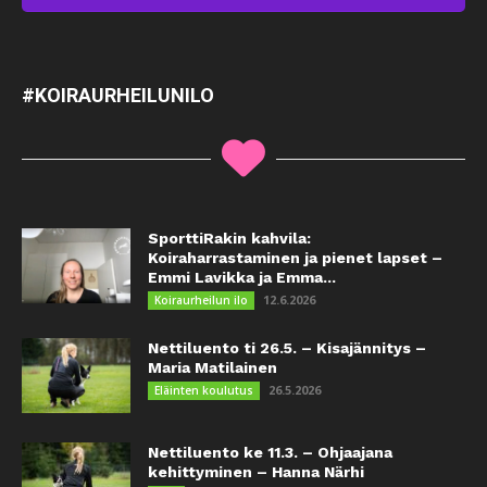
#KOIRAURHEILUNILO
SporttiRakin kahvila:
Koiraharrastaminen ja pienet lapset –
Emmi Lavikka ja Emma...
12.6.2026
Koiraurheilun ilo
Nettiluento ti 26.5. – Kisajännitys –
Maria Matilainen
26.5.2026
Eläinten koulutus
Nettiluento ke 11.3. – Ohjaajana
kehittyminen – Hanna Närhi