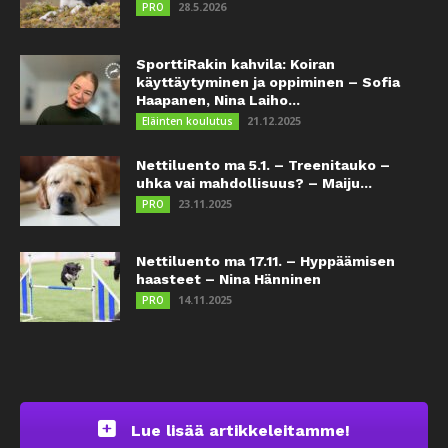
28.5.2026
PRO
SporttiRakin kahvila: Koiran
käyttäytyminen ja oppiminen – Sofia
Haapanen, Nina Laiho...
21.12.2025
Eläinten koulutus
Nettiluento ma 5.1. – Treenitauko –
uhka vai mahdollisuus? – Maiju...
23.11.2025
PRO
Nettiluento ma 17.11. – Hyppäämisen
haasteet – Nina Hänninen
14.11.2025
PRO
Lue lisää artikkeleitamme!