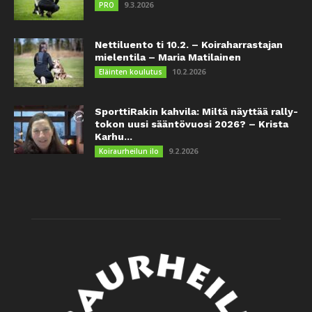
9.3.2026
PRO
Nettiluento ti 10.2. – Koiraharrastajan
mielentila – Maria Matilainen
10.2.2026
Eläinten koulutus
SporttiRakin kahvila: Miltä näyttää rally-
tokon uusi sääntövuosi 2026? – Krista
Karhu...
9.2.2026
Koiraurheilun ilo