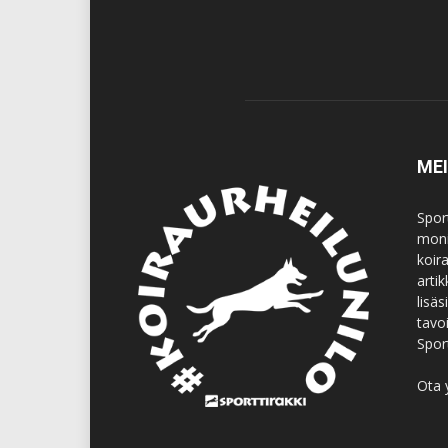
ME
Spor
moni
koir
artik
lisä
tavo
Spor
Ota 