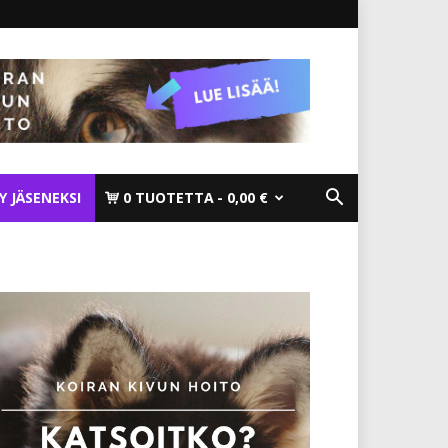
TY JÄSENEKSI
0 TUOTETTA
0,00 €