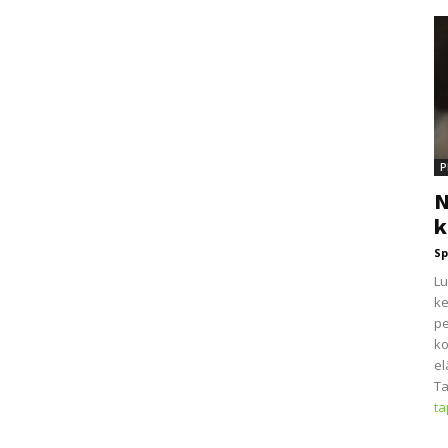
P
N
k
Sp
Lu
ke
pe
ko
el
Ta
t