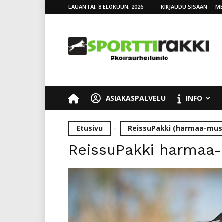
LAUANTAI, 8 ELOKUUN, 2026
KIRJAUDU SISÄÄN
ME
SporttiRakki
ASIAKASPALVELU
INFO
Etusivu
ReissuPakki (harmaa-mus
ReissuPakki harmaa-m