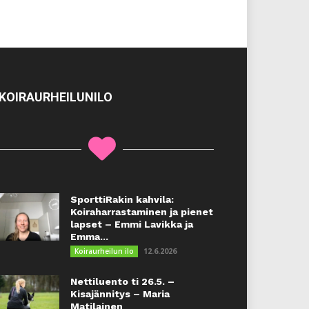
KOIRAURHEILUNILO
SporttiRakin kahvila:
Koiraharrastaminen ja pienet
lapset – Emmi Lavikka ja
Emma...
12.6.2026
Koiraurheilun ilo
Nettiluento ti 26.5. –
Kisajännitys – Maria
Matilainen