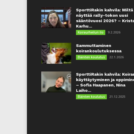
SporttiRakin kahvila: Miltä
näyttää rally-tokon uusi
sääntövuosi 2026? – Krist
Karhu...
9.2.2026
Koiraurheilun ilo
Sammuttaminen
koirankoulutuksessa
22.1.2026
Eläinten koulutus
SporttiRakin kahvila: Koira
käyttäytyminen ja oppimin
– Sofia Haapanen, Nina
Laiho...
21.12.2025
Eläinten koulutus