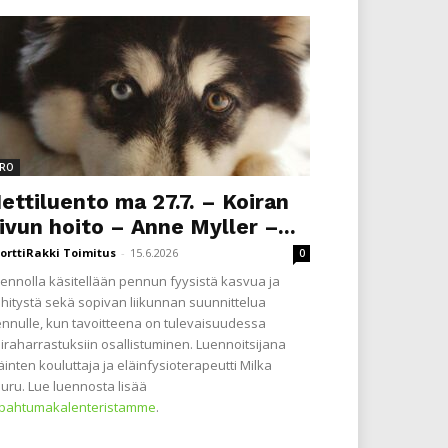
RO
ettiluento ma 27.7. – Koiran
ivun hoito – Anne Myller –...
orttiRakki Toimitus
-
15.6.2026
0
ennolla käsitellään pennun fyysistä kasvua ja
hitystä sekä sopivan liikunnan suunnittelua
nnulle, kun tavoitteena on tulevaisuudessa
iraharrastuksiin osallistuminen. Luennoitsijana
äinten kouluttaja ja eläinfysioterapeutti Milka
uru. Lue luennosta lisää
apahtumakalenteristamme
.