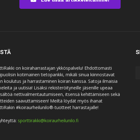
ISTÄ
S
ttiRakki on koiraharrastajan ykköspalvelu! Ehdottomasti
puolisin kotimainen tietopankki, mikäli sinua kiinnostavat
an koulutus ja harrastaminen koiran kanssa. Satoja ilmaisia
keleita ja uutisia! Lisäksi rekisteröityneille jäsenille upeaa
sisältöä nettivalmentautumiseen, itsensä kehittämiseen sekä
itteiden saavuttamiseen! Meiltä löydät myös ihanat
ttiRakin #koiraurheilunilo®-tuotteet harrastajalle!
yhteyttä:
sporttirakki@koiraurheilunilo.fi