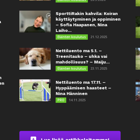
SporttiRakin kahvila: Koiran
käyttäytyminen ja oppiminen
a
– Sofia Haapanen, Nina
Laiho...
21.12.2025
Eläinten koulutus
Nettiluento ma 5.1. –
Treenitauko – uhka vai
mahdollisuus? – Maiju...
23.11.2025
Eläinten koulutus
n
Nettiluento ma 17.11. –
en
Hyppäämisen haasteet –
Nina Hänninen
14.11.2025
PRO
Lue lisää artikkeleitamme!