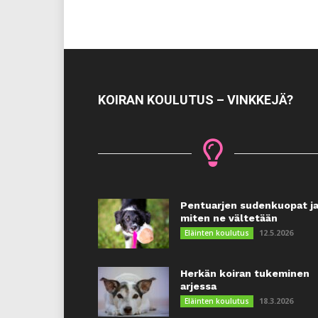
KOIRAN KOULUTUS – VINKKEJÄ?
Pentuarjen sudenkuopat j
miten ne vältetään
12.5.2026
Eläinten koulutus
Herkän koiran tukeminen
arjessa
18.3.2026
Eläinten koulutus