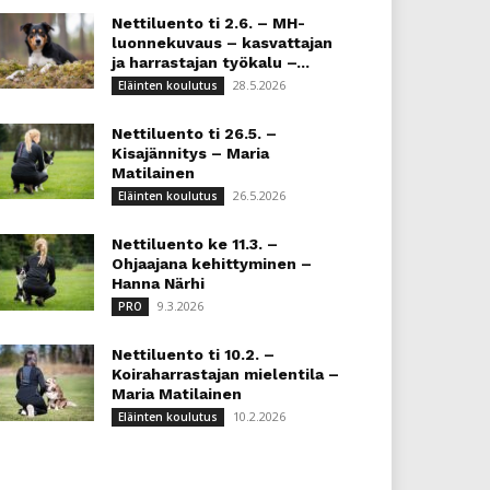
Nettiluento ti 2.6. – MH-
luonnekuvaus – kasvattajan
ja harrastajan työkalu –...
28.5.2026
Eläinten koulutus
Nettiluento ti 26.5. –
Kisajännitys – Maria
Matilainen
26.5.2026
Eläinten koulutus
Nettiluento ke 11.3. –
Ohjaajana kehittyminen –
Hanna Närhi
9.3.2026
PRO
Nettiluento ti 10.2. –
Koiraharrastajan mielentila –
Maria Matilainen
10.2.2026
Eläinten koulutus