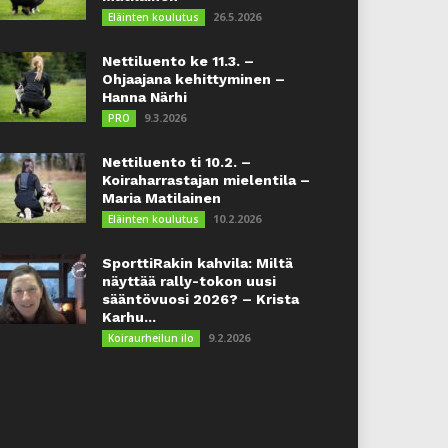
26.5.2026
Eläinten koulutus
Nettiluento ke 11.3. –
Ohjaajana kehittyminen –
Hanna Närhi
9.3.2026
PRO
Nettiluento ti 10.2. –
Koiraharrastajan mielentila –
Maria Matilainen
10.2.2026
Eläinten koulutus
SporttiRakin kahvila: Miltä
näyttää rally-tokon uusi
sääntövuosi 2026? – Krista
Karhu...
9.2.2026
Koiraurheilun ilo