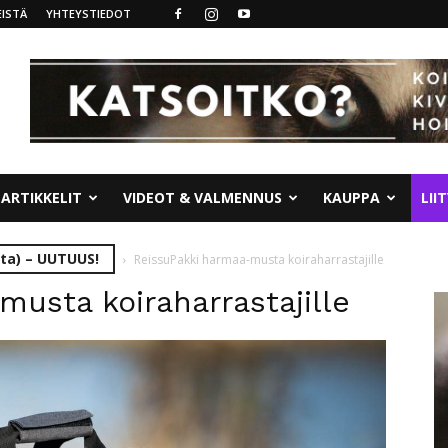
ISTÄ
YHTEYSTIEDOT
ARTIKKELIT
VIDEOT & VALMENNUS
KAUPPA
LII
ta) – UUTUUS!
ReissuPakki harmaa-musta koiraharrastajille
usta koiraharrastajille