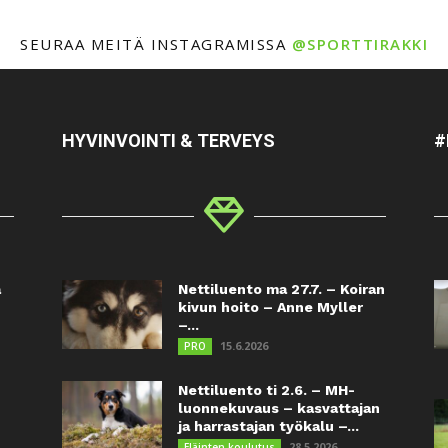
SEURAA MEITÄ INSTAGRAMISSA
@SPORTTIRAKKI
HYVINVOINTI & TERVEYS
#
a
Nettiluento ma 27.7. – Koiran
kivun hoito – Anne Myller
–...
15.6.2026
PRO
Nettiluento ti 2.6. – MH-
luonnekuvaus – kasvattajan
ja harrastajan työkalu –...
28.5.2026
Eläinten koulutus