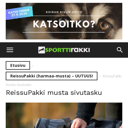
Etusivu
ReissuPakki (harmaa-musta) – UUTUUS!
ReissuPakki
musta sivutasku
ReissuPakki musta sivutasku