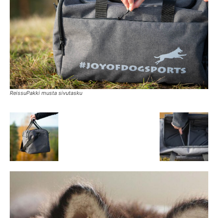
ReissuPakki musta sivutasku