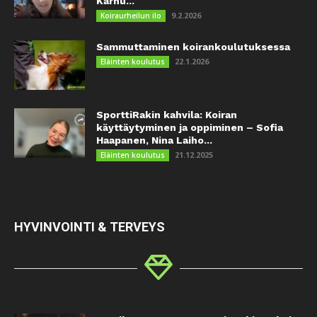
Karhu...
9.2.2026
Koiraurheilun ilo
Sammuttaminen koirankoulutuksessa
22.1.2026
Eläinten koulutus
SporttiRakin kahvila: Koiran
käyttäytyminen ja oppiminen – Sofia
Haapanen, Nina Laiho...
21.12.2025
Eläinten koulutus
HYVINVOINTI & TERVEYS