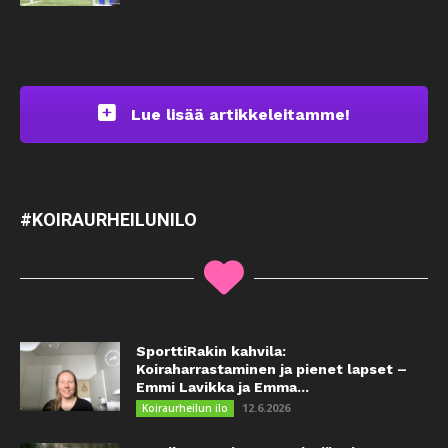
Lue lisää artikkeleitamme!
#KOIRAURHEILUNILO
SporttiRakin kahvila:
Koiraharrastaminen ja pienet lapset –
Emmi Lavikka ja Emma...
12.6.2026
Koiraurheilun ilo