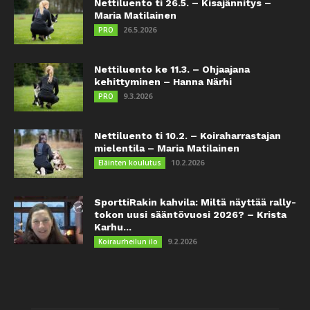
Nettiluento ti 26.5. – Kisajännitys –
Maria Matilainen
26.5.2026
PRO
Nettiluento ke 11.3. – Ohjaajana
kehittyminen – Hanna Närhi
9.3.2026
PRO
Nettiluento ti 10.2. – Koiraharrastajan
mielentila – Maria Matilainen
10.2.2026
Eläinten koulutus
SporttiRakin kahvila: Miltä näyttää rally-
tokon uusi sääntövuosi 2026? – Krista
Karhu...
9.2.2026
Koiraurheilun ilo