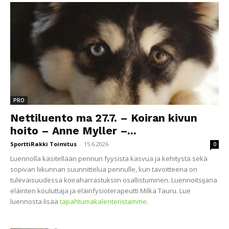
PRO
Nettiluento ma 27.7. – Koiran kivun
hoito – Anne Myller –...
SporttiRakki Toimitus
-
15.6.2026
0
Luennolla käsitellään pennun fyysistä kasvua ja kehitystä sekä
sopivan liikunnan suunnittelua pennulle, kun tavoitteena on
tulevaisuudessa koiraharrastuksiin osallistuminen. Luennoitsijana
eläinten kouluttaja ja eläinfysioterapeutti Milka Tauru. Lue
luennosta lisää
tapahtumakalenteristamme
.