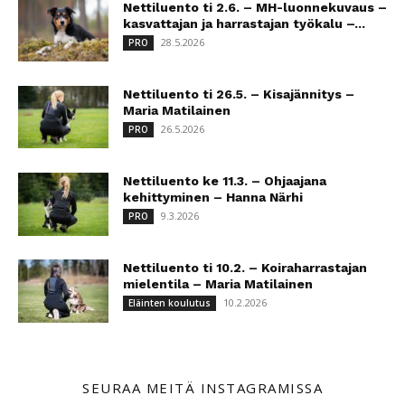
Nettiluento ti 2.6. – MH-luonnekuvaus –
kasvattajan ja harrastajan työkalu –...
28.5.2026
PRO
Nettiluento ti 26.5. – Kisajännitys –
Maria Matilainen
26.5.2026
PRO
Nettiluento ke 11.3. – Ohjaajana
kehittyminen – Hanna Närhi
9.3.2026
PRO
Nettiluento ti 10.2. – Koiraharrastajan
mielentila – Maria Matilainen
10.2.2026
Eläinten koulutus
SEURAA MEITÄ INSTAGRAMISSA