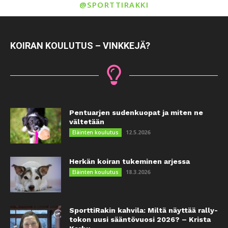
@SPORTTIRAKKI
KOIRAN KOULUTUS – VINKKEJÄ?
Pentuarjen sudenkuopat ja miten ne
vältetään
12.5.2026
Eläinten koulutus
Herkän koiran tukeminen arjessa
18.3.2026
Eläinten koulutus
SporttiRakin kahvila: Miltä näyttää rally-
tokon uusi sääntövuosi 2026? – Krista