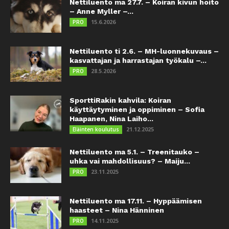
Nettiluento ma 27.7. – Koiran kivun hoito
– Anne Myller –...
15.6.2026
PRO
Nettiluento ti 2.6. – MH-luonnekuvaus –
kasvattajan ja harrastajan työkalu –...
28.5.2026
PRO
SporttiRakin kahvila: Koiran
käyttäytyminen ja oppiminen – Sofia
Haapanen, Nina Laiho...
21.12.2025
Eläinten koulutus
Nettiluento ma 5.1. – Treenitauko –
uhka vai mahdollisuus? – Maiju...
23.11.2025
PRO
Nettiluento ma 17.11. – Hyppäämisen
haasteet – Nina Hänninen
14.11.2025
PRO