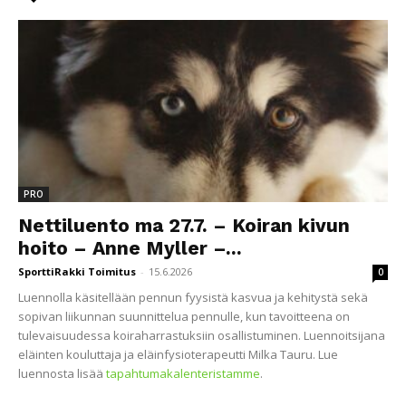
PRO
Nettiluento ma 27.7. – Koiran kivun
hoito – Anne Myller –...
SporttiRakki Toimitus
-
15.6.2026
0
Luennolla käsitellään pennun fyysistä kasvua ja kehitystä sekä
sopivan liikunnan suunnittelua pennulle, kun tavoitteena on
tulevaisuudessa koiraharrastuksiin osallistuminen. Luennoitsijana
eläinten kouluttaja ja eläinfysioterapeutti Milka Tauru. Lue
luennosta lisää
tapahtumakalenteristamme
.