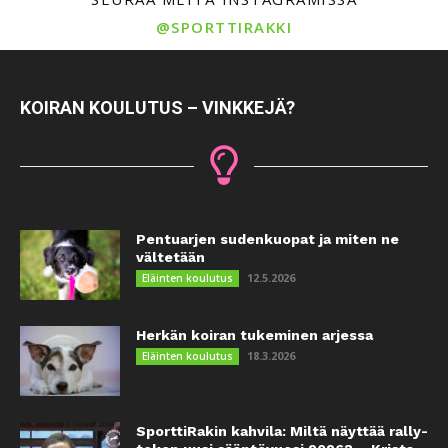
@SPORTTIRAKKI
KOIRAN KOULUTUS – VINKKEJÄ?
Pentuarjen sudenkuopat ja miten ne
vältetään
12.5.2026
Eläinten koulutus
Herkän koiran tukeminen arjessa
18.3.2026
Eläinten koulutus
SporttiRakin kahvila: Miltä näyttää rally-