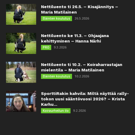
Nettiluento ti 26.5. – Kisajännitys –
Maria Matilainen
26.5.2026
Eläinten koulutus
Nettiluento ke 11.3. – Ohjaajana
kehittyminen – Hanna Närhi
9.3.2026
PRO
Nettiluento ti 10.2. – Koiraharrastajan
mielentila – Maria Matilainen
10.2.2026
Eläinten koulutus
SporttiRakin kahvila: Miltä näyttää rally-
tokon uusi sääntövuosi 2026? – Krista
Karhu...
9.2.2026
Koiraurheilun ilo