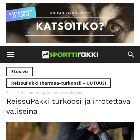
Etusivu
ReissuPakki (harmaa-turkoosi) – UUTUUS!
ReissuPakki turkoosi ja irrotettava valiseina
ReissuPakki turkoosi ja irrotettava
valiseina