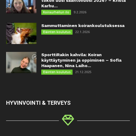
tokon uusi sääntövuosi 2026? – Krista
Karhu...
9.2.2026
Koiraurheilun ilo
Sammuttaminen koirankoulutuksessa
22.1.2026
Eläinten koulutus
SporttiRakin kahvila: Koiran
käyttäytyminen ja oppiminen – Sofia
Haapanen, Nina Laiho...
21.12.2025
Eläinten koulutus
HYVINVOINTI & TERVEYS