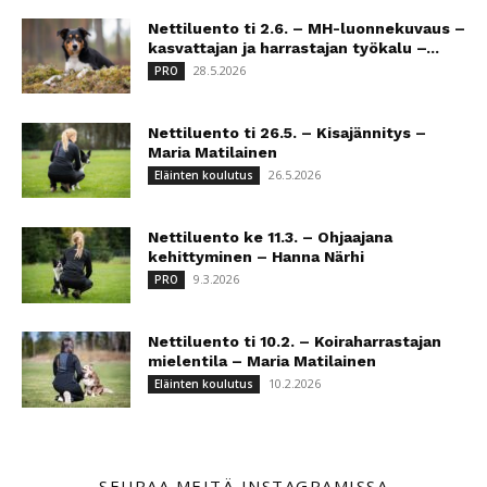
Nettiluento ti 2.6. – MH-luonnekuvaus –
kasvattajan ja harrastajan työkalu –...
28.5.2026
PRO
Nettiluento ti 26.5. – Kisajännitys –
Maria Matilainen
26.5.2026
Eläinten koulutus
Nettiluento ke 11.3. – Ohjaajana
kehittyminen – Hanna Närhi
9.3.2026
PRO
Nettiluento ti 10.2. – Koiraharrastajan
mielentila – Maria Matilainen
10.2.2026
Eläinten koulutus
SEURAA MEITÄ INSTAGRAMISSA