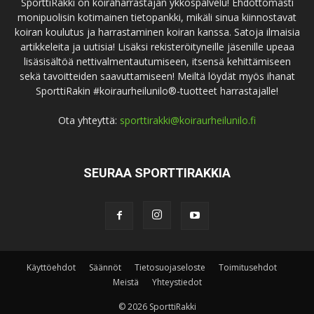
SporttiRakki on koiraharrastajan ykköspalvelu! Ehdottomasti
monipuolisin kotimainen tietopankki, mikäli sinua kiinnostavat
koiran koulutus ja harrastaminen koiran kanssa. Satoja ilmaisia
artikkeleita ja uutisia! Lisäksi rekisteröityneille jäsenille upeaa
lisäsisältöä nettivalmentautumiseen, itsensä kehittämiseen
sekä tavoitteiden saavuttamiseen! Meiltä löydät myös ihanat
SporttiRakin #koiraurheilunilo®-tuotteet harrastajalle!
Ota yhteyttä:
sporttirakki@koiraurheilunilo.fi
SEURAA SPORTTIRAKKIA
Käyttöehdot
Säännöt
Tietosuojaseloste
Toimitusehdot
Meistä
Yhteystiedot
© 2026 SporttiRakki