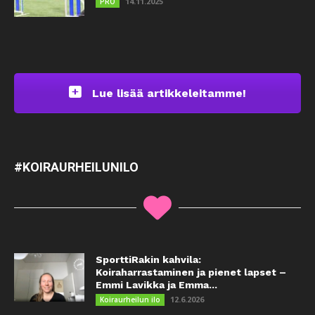
14.11.2025
PRO
Lue lisää artikkeleitamme!
#KOIRAURHEILUNILO
SporttiRakin kahvila:
Koiraharrastaminen ja pienet lapset –
Emmi Lavikka ja Emma...
12.6.2026
Koiraurheilun ilo