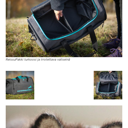
ReissuPakki turkoosi ja irrotettava valiseinä