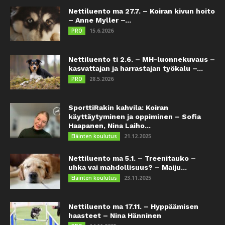
Nettiluento ma 27.7. – Koiran kivun hoito
– Anne Myller –...
15.6.2026
PRO
Nettiluento ti 2.6. – MH-luonnekuvaus –
kasvattajan ja harrastajan työkalu –...
28.5.2026
PRO
SporttiRakin kahvila: Koiran
käyttäytyminen ja oppiminen – Sofia
Haapanen, Nina Laiho...
21.12.2025
Eläinten koulutus
Nettiluento ma 5.1. – Treenitauko –
uhka vai mahdollisuus? – Maiju...
23.11.2025
Eläinten koulutus
Nettiluento ma 17.11. – Hyppäämisen
haasteet – Nina Hänninen