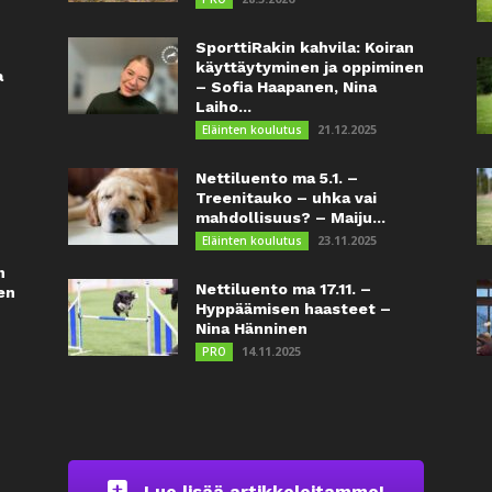
SporttiRakin kahvila: Koiran
käyttäytyminen ja oppiminen
a
– Sofia Haapanen, Nina
Laiho...
21.12.2025
Eläinten koulutus
Nettiluento ma 5.1. –
Treenitauko – uhka vai
mahdollisuus? – Maiju...
23.11.2025
Eläinten koulutus
n
Nettiluento ma 17.11. –
en
Hyppäämisen haasteet –
Nina Hänninen
14.11.2025
PRO
Lue lisää artikkeleitamme!