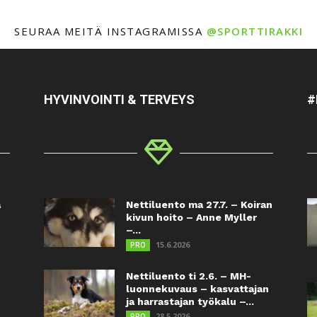
SEURAA MEITÄ INSTAGRAMISSA
@SPORTTIRAKKI
HYVINVOINTI & TERVEYS
#
a
Nettiluento ma 27.7. – Koiran
kivun hoito – Anne Myller
–...
15.6.2026
PRO
Nettiluento ti 2.6. – MH-
luonnekuvaus – kasvattajan
ja harrastajan työkalu –...
28.5.2026
PRO