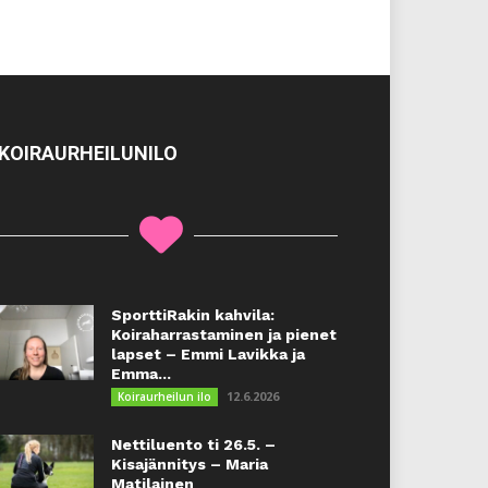
KOIRAURHEILUNILO
SporttiRakin kahvila:
Koiraharrastaminen ja pienet
lapset – Emmi Lavikka ja
Emma...
12.6.2026
Koiraurheilun ilo
Nettiluento ti 26.5. –
Kisajännitys – Maria
Matilainen