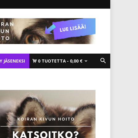
TY JÄSENEKSI
0 TUOTETTA
0,00 €