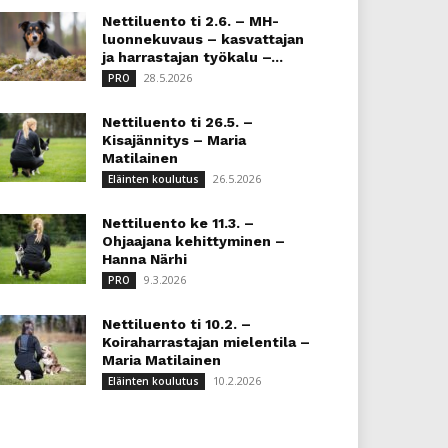
Nettiluento ti 2.6. – MH-
luonnekuvaus – kasvattajan
ja harrastajan työkalu –...
28.5.2026
PRO
Nettiluento ti 26.5. –
Kisajännitys – Maria
Matilainen
26.5.2026
Eläinten koulutus
Nettiluento ke 11.3. –
Ohjaajana kehittyminen –
Hanna Närhi
9.3.2026
PRO
Nettiluento ti 10.2. –
Koiraharrastajan mielentila –
Maria Matilainen
10.2.2026
Eläinten koulutus