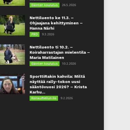
26.5.2026
Eläinten koulutus
Nettiluento ke 11.3. –
Ohjaajana kehittyminen –
Hanna Närhi
9.3.2026
PRO
Nettiluento ti 10.2. –
Koiraharrastajan mielentila –
Maria Matilainen
10.2.2026
Eläinten koulutus
SporttiRakin kahvila: Miltä
näyttää rally-tokon uusi
sääntövuosi 2026? – Krista
Karhu...
9.2.2026
Koiraurheilun ilo