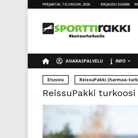
PERJANTAI, 7 ELOKUUN, 2026
KIRJAUDU SISÄÄN
M
SporttiRakki
ASIAKASPALVELU
INFO
Etusivu
ReissuPakki (harmaa-turk
ReissuPakki turkoosi