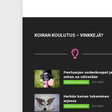
KOIRAN KOULUTUS – VINKKEJÄ?
Pentuarjen sudenkuopat j
miten ne vältetään
12.5.2026
Eläinten koulutus
Herkän koiran tukeminen
arjessa
18.3.2026
Eläinten koulutus