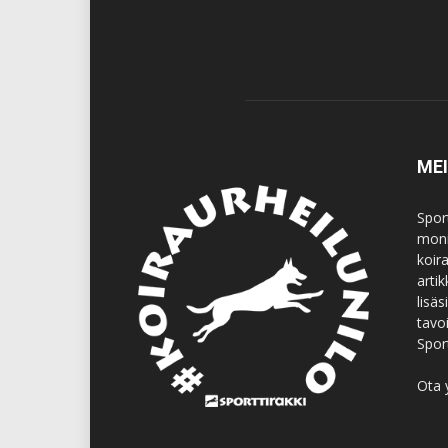
ME
Spor
moni
koir
artik
lisä
tavo
Spor
Ota 