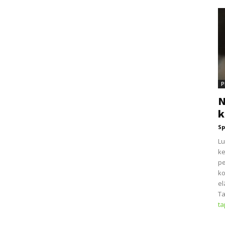
P
N
k
Sp
Lu
ke
pe
ko
el
Ta
t