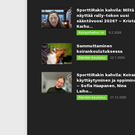
SporttiRakin kahvila: Miltä
näyttää rally-tokon uusi
sääntövuosi 2026? – Krist
Karhu...
9.2.2026
Koiraurheilun ilo
Sammuttaminen
koirankoulutuksessa
22.1.2026
Eläinten koulutus
SporttiRakin kahvila: Koira
käyttäytyminen ja oppimin
– Sofia Haapanen, Nina
Laiho...
21.12.2025
Eläinten koulutus