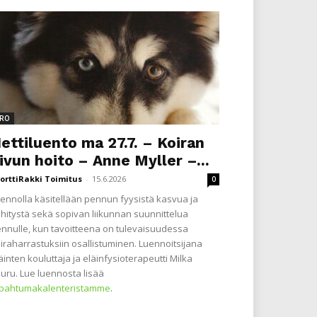
RO
ettiluento ma 27.7. – Koiran
ivun hoito – Anne Myller –...
orttiRakki Toimitus
-
15.6.2026
0
ennolla käsitellään pennun fyysistä kasvua ja
hitystä sekä sopivan liikunnan suunnittelua
nnulle, kun tavoitteena on tulevaisuudessa
iraharrastuksiin osallistuminen. Luennoitsijana
äinten kouluttaja ja eläinfysioterapeutti Milka
uru. Lue luennosta lisää
apahtumakalenteristamme
.