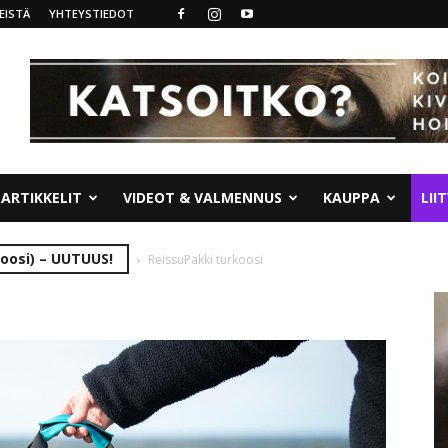
EISTÄ
YHTEYSTIEDOT
ARTIKKELIT
VIDEOT & VALMENNUS
KAUPPA
LII
oosi) – UUTUUS!
ReissuPakki turkoosi