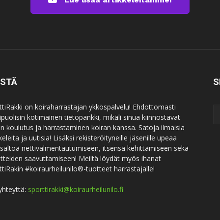
ISTÄ
S
ttiRakki on koiraharrastajan ykköspalvelu! Ehdottomasti
puolisin kotimainen tietopankki, mikäli sinua kiinnostavat
an koulutus ja harrastaminen koiran kanssa. Satoja ilmaisia
keleita ja uutisia! Lisäksi rekisteröityneille jäsenille upeaa
sisältöä nettivalmentautumiseen, itsensä kehittämiseen sekä
itteiden saavuttamiseen! Meiltä löydät myös ihanat
ttiRakin #koiraurheilunilo®-tuotteet harrastajalle!
yhteyttä:
sporttirakki@koiraurheilunilo.fi