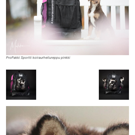
ProPakki Sportti koiraurheilureppu pinkki