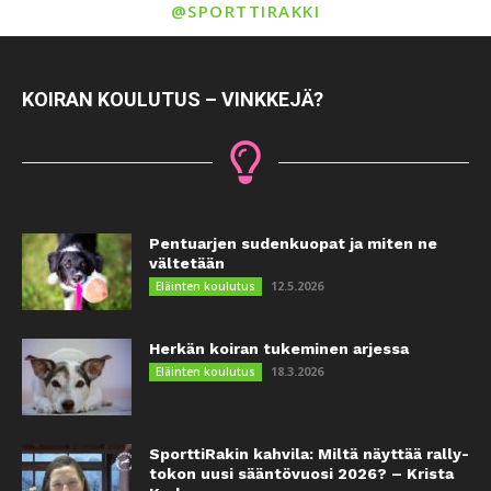
@SPORTTIRAKKI
KOIRAN KOULUTUS – VINKKEJÄ?
Pentuarjen sudenkuopat ja miten ne
vältetään
12.5.2026
Eläinten koulutus
Herkän koiran tukeminen arjessa
18.3.2026
Eläinten koulutus
SporttiRakin kahvila: Miltä näyttää rally-
tokon uusi sääntövuosi 2026? – Krista