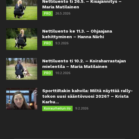
Nettiluento ti 26.5. – Kisajännitys –
Maria Matilainen
26.5.2026
PRO
Nettiluento ke 11.3. – Ohjaajana
kehittyminen – Hanna Närhi
9.3.2026
PRO
Nettiluento ti 10.2. – Koiraharrastajan
mielentila – Maria Matilainen
10.2.2026
PRO
SporttiRakin kahvila: Miltä näyttää rally-
tokon uusi sääntövuosi 2026? – Krista
Karhu...
9.2.2026
Koiraurheilun ilo