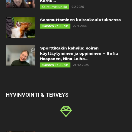
Karhu...
9.2.2026
Koiraurheilun ilo
Sammuttaminen koirankoulutuksessa
22.1.2026
Eläinten koulutus
SporttiRakin kahvila: Koiran
käyttäytyminen ja oppiminen – Sofia
Haapanen, Nina Laiho...
21.12.2025
Eläinten koulutus
HYVINVOINTI & TERVEYS