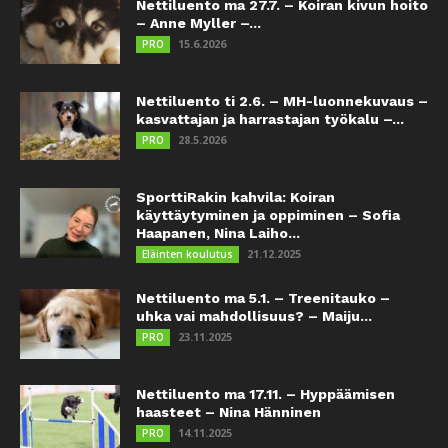
Nettiluento ma 27.7. – Koiran kivun hoito
– Anne Myller –...
15.6.2026
PRO
Nettiluento ti 2.6. – MH-luonnekuvaus –
kasvattajan ja harrastajan työkalu –...
28.5.2026
PRO
SporttiRakin kahvila: Koiran
käyttäytyminen ja oppiminen – Sofia
Haapanen, Nina Laiho...
21.12.2025
Eläinten koulutus
Nettiluento ma 5.1. – Treenitauko –
uhka vai mahdollisuus? – Maiju...
23.11.2025
PRO
Nettiluento ma 17.11. – Hyppäämisen
haasteet – Nina Hänninen
14.11.2025
PRO