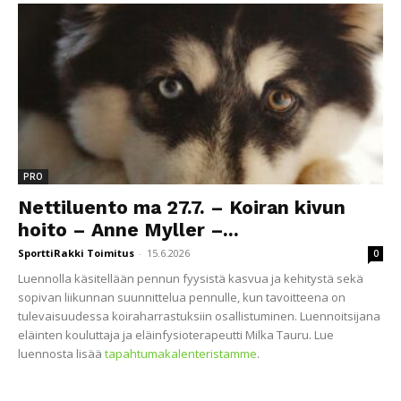
PRO
Nettiluento ma 27.7. – Koiran kivun
hoito – Anne Myller –...
SporttiRakki Toimitus
-
15.6.2026
0
Luennolla käsitellään pennun fyysistä kasvua ja kehitystä sekä
sopivan liikunnan suunnittelua pennulle, kun tavoitteena on
tulevaisuudessa koiraharrastuksiin osallistuminen. Luennoitsijana
eläinten kouluttaja ja eläinfysioterapeutti Milka Tauru. Lue
luennosta lisää
tapahtumakalenteristamme
.