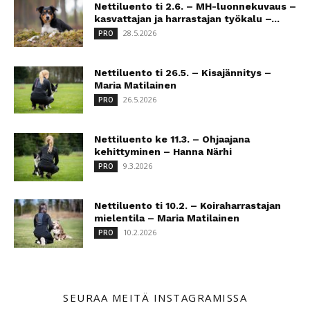
Nettiluento ti 2.6. – MH-luonnekuvaus –
kasvattajan ja harrastajan työkalu –...
28.5.2026
PRO
Nettiluento ti 26.5. – Kisajännitys –
Maria Matilainen
26.5.2026
PRO
Nettiluento ke 11.3. – Ohjaajana
kehittyminen – Hanna Närhi
9.3.2026
PRO
Nettiluento ti 10.2. – Koiraharrastajan
mielentila – Maria Matilainen
10.2.2026
PRO
SEURAA MEITÄ INSTAGRAMISSA