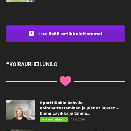
Lue lisää artikkeleitamme!
#KOIRAURHEILUNILO
SporttiRakin kahvila:
Koiraharrastaminen ja pienet lapset –
Emmi Lavikka ja Emma...
12.6.2026
Koiraurheilun ilo