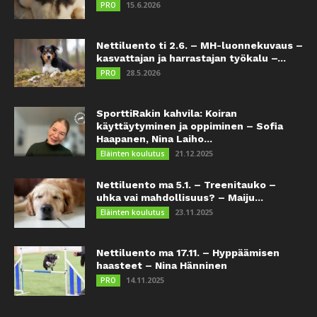
15.6.2026
PRO
Nettiluento ti 2.6. – MH-luonnekuvaus –
kasvattajan ja harrastajan työkalu –...
28.5.2026
PRO
SporttiRakin kahvila: Koiran
käyttäytyminen ja oppiminen – Sofia
Haapanen, Nina Laiho...
21.12.2025
Eläinten koulutus
Nettiluento ma 5.1. – Treenitauko –
uhka vai mahdollisuus? – Maiju...
23.11.2025
Eläinten koulutus
Nettiluento ma 17.11. – Hyppäämisen
haasteet – Nina Hänninen
14.11.2025
PRO