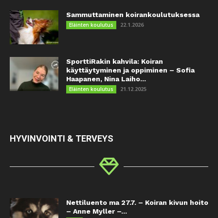
Sammuttaminen koirankoulutuksessa
22.1.2026
Eläinten koulutus
SporttiRakin kahvila: Koiran
käyttäytyminen ja oppiminen – Sofia
Haapanen, Nina Laiho...
21.12.2025
Eläinten koulutus
HYVINVOINTI & TERVEYS
Nettiluento ma 27.7. – Koiran kivun hoito
– Anne Myller –...