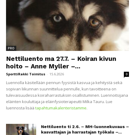
PRO
Nettiluento ma 27.7. – Koiran kivun
hoito – Anne Myller –...
SporttiRakki Toimitus
-
15.6.2026
0
Luennolla käsitellään pennun fyysistä kasvua ja kehitystä sekä
sopivan liikunnan suunnittelua pennulle, kun tavoitteena on
tulevaisuudessa koiraharrastuksiin osallistuminen. Luennoitsijana
eläinten kouluttaja ja eläinfysioterapeutti Milka Tauru. Lue
luennosta lisää
tapahtumakalenteristamme
.
Nettiluento ti 2.6. – MH-luonnekuvaus –
kasvattajan ja harrastajan työkalu –...