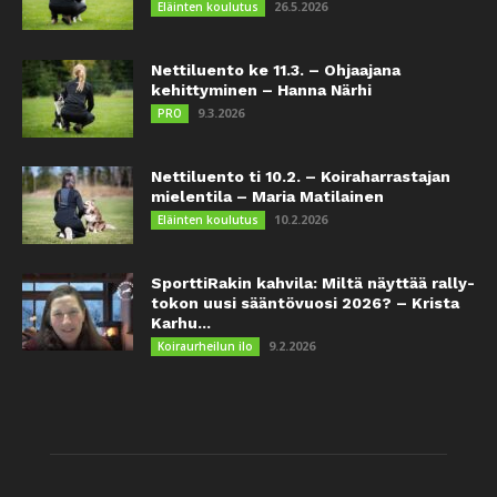
26.5.2026
Eläinten koulutus
Nettiluento ke 11.3. – Ohjaajana
kehittyminen – Hanna Närhi
9.3.2026
PRO
Nettiluento ti 10.2. – Koiraharrastajan
mielentila – Maria Matilainen
10.2.2026
Eläinten koulutus
SporttiRakin kahvila: Miltä näyttää rally-
tokon uusi sääntövuosi 2026? – Krista
Karhu...
9.2.2026
Koiraurheilun ilo