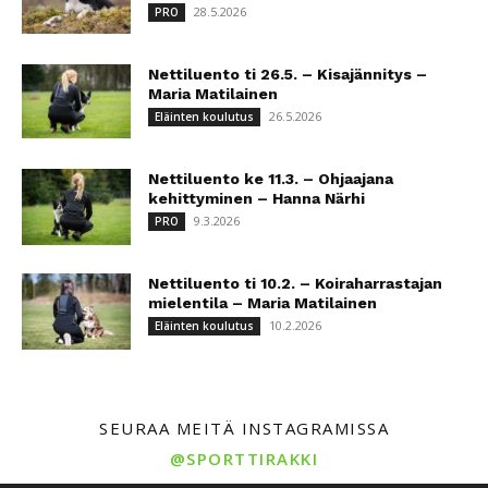
28.5.2026
PRO
Nettiluento ti 26.5. – Kisajännitys –
Maria Matilainen
26.5.2026
Eläinten koulutus
Nettiluento ke 11.3. – Ohjaajana
kehittyminen – Hanna Närhi
9.3.2026
PRO
Nettiluento ti 10.2. – Koiraharrastajan
mielentila – Maria Matilainen
10.2.2026
Eläinten koulutus
SEURAA MEITÄ INSTAGRAMISSA
@SPORTTIRAKKI