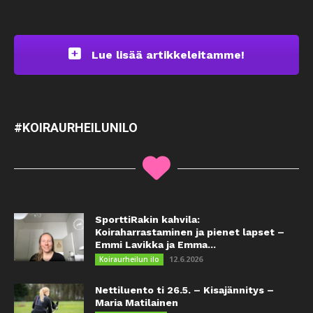
Lue lisää artikkeleitamme!
#KOIRAURHEILUNILO
SporttiRakin kahvila:
Koiraharrastaminen ja pienet lapset –
Emmi Lavikka ja Emma...
12.6.2026
Koiraurheilun ilo
Nettiluento ti 26.5. – Kisajännitys –
Maria Matilainen