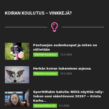
KOIRAN KOULUTUS – VINKKEJÄ?
Pentuarjen sudenkuopat ja miten ne
vältetään
12.5.2026
Eläinten koulutus
Herkän koiran tukeminen arjessa
18.3.2026
Eläinten koulutus
SporttiRakin kahvila: Miltä näyttää rally-
tokon uusi sääntövuosi 2026? – Krista
Karhu...
9.2.2026
Koiraurheilun ilo