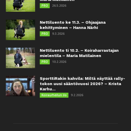
26.5.2026
PRO
Nettiluento ke 11.3. – Ohjaajana
kehittyminen – Hanna Närhi
9.3.2026
PRO
Nettiluento ti 10.2. – Koiraharrastajan
mielentila – Maria Matilainen
10.2.2026
PRO
SporttiRakin kahvila: Miltä näyttää rally-
tokon uusi sääntövuosi 2026? – Krista
Karhu...
9.2.2026
Koiraurheilun ilo