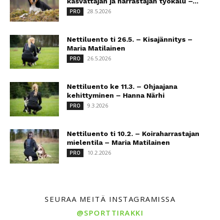
kasvattajan ja harrastajan työkalu –...
28.5.2026
PRO
Nettiluento ti 26.5. – Kisajännitys –
Maria Matilainen
26.5.2026
PRO
Nettiluento ke 11.3. – Ohjaajana
kehittyminen – Hanna Närhi
9.3.2026
PRO
Nettiluento ti 10.2. – Koiraharrastajan
mielentila – Maria Matilainen
10.2.2026
PRO
SEURAA MEITÄ INSTAGRAMISSA
@SPORTTIRAKKI