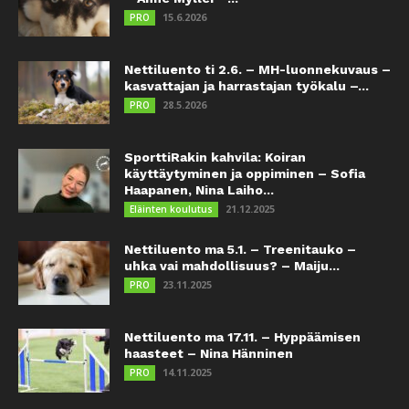
15.6.2026
PRO
Nettiluento ti 2.6. – MH-luonnekuvaus –
kasvattajan ja harrastajan työkalu –...
28.5.2026
PRO
SporttiRakin kahvila: Koiran
käyttäytyminen ja oppiminen – Sofia
Haapanen, Nina Laiho...
21.12.2025
Eläinten koulutus
Nettiluento ma 5.1. – Treenitauko –
uhka vai mahdollisuus? – Maiju...
23.11.2025
PRO
Nettiluento ma 17.11. – Hyppäämisen
haasteet – Nina Hänninen
14.11.2025
PRO