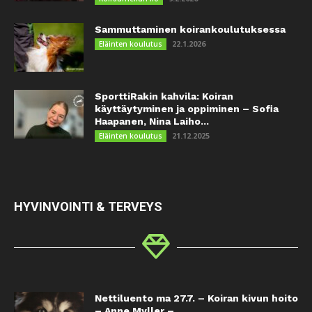
Sammuttaminen koirankoulutuksessa
22.1.2026
Eläinten koulutus
SporttiRakin kahvila: Koiran
käyttäytyminen ja oppiminen – Sofia
Haapanen, Nina Laiho...
21.12.2025
Eläinten koulutus
HYVINVOINTI & TERVEYS
Nettiluento ma 27.7. – Koiran kivun hoito
– Anne Myller –...