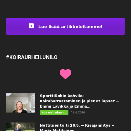
Lue lisää artikkeleitamme!
#KOIRAURHEILUNILO
SporttiRakin kahvila:
Koiraharrastaminen ja pienet lapset –
Emmi Lavikka ja Emma...
12.6.2026
Koiraurheilun ilo
Nettiluento ti 26.5. – Kisajännitys –
Maria Matilainen