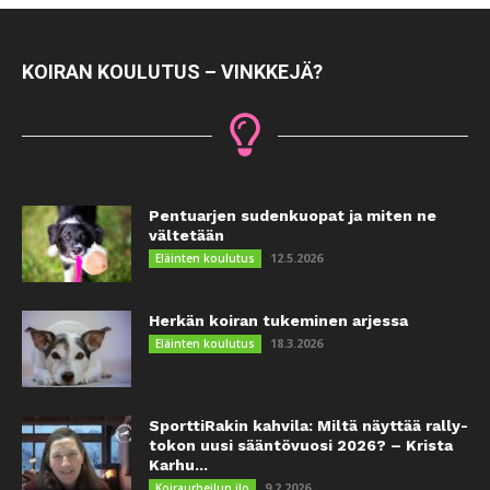
KOIRAN KOULUTUS – VINKKEJÄ?
Pentuarjen sudenkuopat ja miten ne
vältetään
12.5.2026
Eläinten koulutus
Herkän koiran tukeminen arjessa
18.3.2026
Eläinten koulutus
SporttiRakin kahvila: Miltä näyttää rally-
tokon uusi sääntövuosi 2026? – Krista
Karhu...
9.2.2026
Koiraurheilun ilo