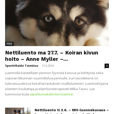
PRO
Nettiluento ma 27.7. – Koiran kivun
hoito – Anne Myller –...
SporttiRakki Toimitus
-
15.6.2026
0
Luennolla käsitellään pennun fyysistä kasvua ja kehitystä sekä
sopivan liikunnan suunnittelua pennulle, kun tavoitteena on
tulevaisuudessa koiraharrastuksiin osallistuminen. Luennoitsijana
eläinten kouluttaja ja eläinfysioterapeutti Milka Tauru. Lue
luennosta lisää
tapahtumakalenteristamme
.
Nettiluento ti 2.6. – MH-luonnekuvaus –