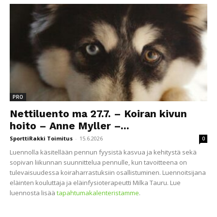
PRO
Nettiluento ma 27.7. – Koiran kivun
hoito – Anne Myller –...
SporttiRakki Toimitus
-
15.6.2026
0
Luennolla käsitellään pennun fyysistä kasvua ja kehitystä sekä
sopivan liikunnan suunnittelua pennulle, kun tavoitteena on
tulevaisuudessa koiraharrastuksiin osallistuminen. Luennoitsijana
eläinten kouluttaja ja eläinfysioterapeutti Milka Tauru. Lue
luennosta lisää
tapahtumakalenteristamme
.