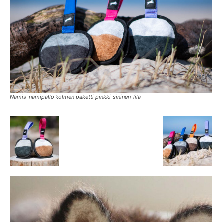
Namis-namipallo kolmen paketti pinkki-sininen-lila