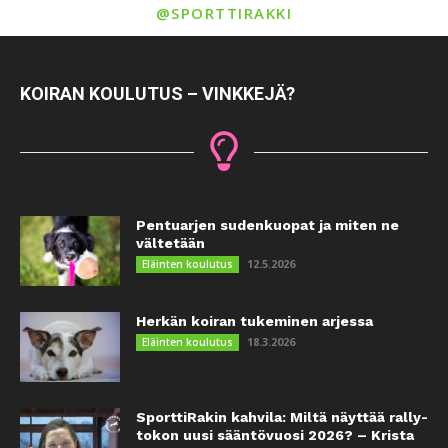
@SPORTTIRAKKI
KOIRAN KOULUTUS – VINKKEJÄ?
Pentuarjen sudenkuopat ja miten ne
vältetään
12.5.2026
Eläinten koulutus
Herkän koiran tukeminen arjessa
18.3.2026
Eläinten koulutus
SporttiRakin kahvila: Miltä näyttää rally-
tokon uusi sääntövuosi 2026? – Krista