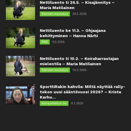
Nettiluento ti 26.5. – Kisajännitys –
Maria Matilainen
26.5.2026
Eläinten koulutus
Nettiluento ke 11.3. – Ohjaajana
kehittyminen – Hanna Närhi
9.3.2026
PRO
Nettiluento ti 10.2. – Koiraharrastajan
mielentila – Maria Matilainen
10.2.2026
Eläinten koulutus
SporttiRakin kahvila: Miltä näyttää rally-
tokon uusi sääntövuosi 2026? – Krista
Karhu...
9.2.2026
Koiraurheilun ilo