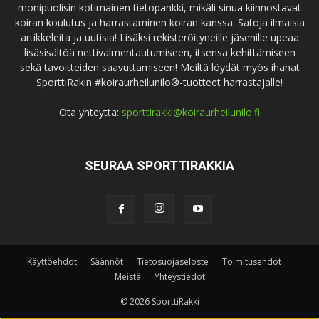
monipuolisin kotimainen tietopankki, mikäli sinua kiinnostavat
koiran koulutus ja harrastaminen koiran kanssa. Satoja ilmaisia
artikkeleita ja uutisia! Lisäksi rekisteröityneille jäsenille upeaa
lisäsisältöä nettivalmentautumiseen, itsensä kehittämiseen
sekä tavoitteiden saavuttamiseen! Meiltä löydät myös ihanat
SporttiRakin #koiraurheilunilo®-tuotteet harrastajalle!
Ota yhteyttä:
sporttirakki@koiraurheilunilo.fi
SEURAA SPORTTIRAKKIA
Käyttöehdot
Säännöt
Tietosuojaseloste
Toimitusehdot
Meistä
Yhteystiedot
© 2026 SporttiRakki