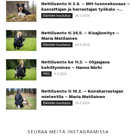
Nettiluento ti 2.6. – MH-luonnekuvaus –
kasvattajan ja harrastajan työkalu –...
28.5.2026
Eläinten koulutus
Nettiluento ti 26.5. – Kisajännitys –
Maria Matilainen
26.5.2026
Eläinten koulutus
Nettiluento ke 11.3. – Ohjaajana
kehittyminen – Hanna Närhi
9.3.2026
PRO
Nettiluento ti 10.2. – Koiraharrastajan
mielentila – Maria Matilainen
10.2.2026
Eläinten koulutus
SEURAA MEITÄ INSTAGRAMISSA