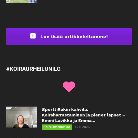
Lue lisää artikkeleitamme!
#KOIRAURHEILUNILO
SporttiRakin kahvila:
Koiraharrastaminen ja pienet lapset –
Emmi Lavikka ja Emma...
12.6.2026
Koiraurheilun ilo