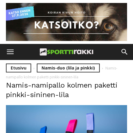
Etusivu
Namis-duo (lila ja pinkki)
Namis-
namipallo kolmen paketti pinkki-sininen-lila
Namis-namipallo kolmen paketti
pinkki-sininen-lila