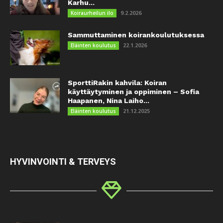
Karhu...
9.2.2026
Koiraurheilun ilo
Sammuttaminen koirankoulutuksessa
22.1.2026
Eläinten koulutus
SporttiRakin kahvila: Koiran
käyttäytyminen ja oppiminen – Sofia
Haapanen, Nina Laiho...
21.12.2025
Eläinten koulutus
HYVINVOINTI & TERVEYS