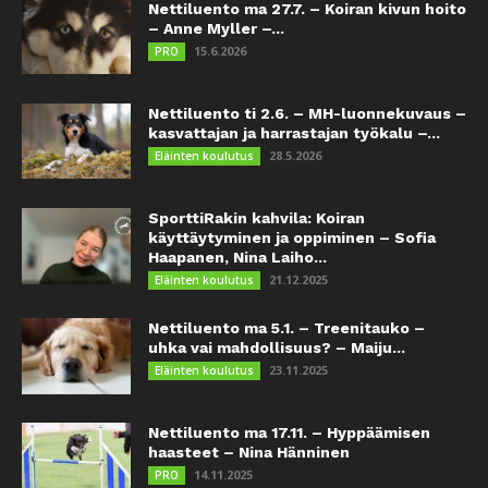
Nettiluento ma 27.7. – Koiran kivun hoito
– Anne Myller –...
15.6.2026
PRO
Nettiluento ti 2.6. – MH-luonnekuvaus –
kasvattajan ja harrastajan työkalu –...
28.5.2026
Eläinten koulutus
SporttiRakin kahvila: Koiran
käyttäytyminen ja oppiminen – Sofia
Haapanen, Nina Laiho...
21.12.2025
Eläinten koulutus
Nettiluento ma 5.1. – Treenitauko –
uhka vai mahdollisuus? – Maiju...
23.11.2025
Eläinten koulutus
Nettiluento ma 17.11. – Hyppäämisen
haasteet – Nina Hänninen
14.11.2025
PRO