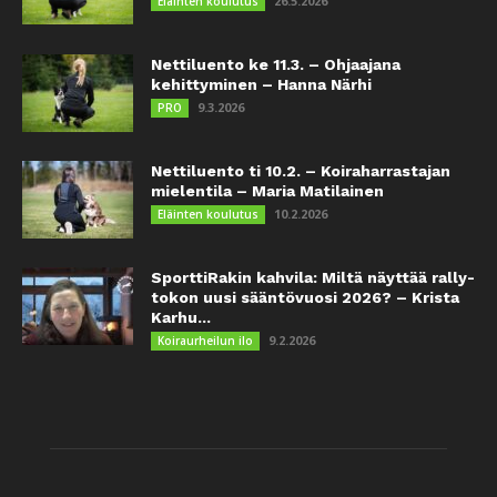
26.5.2026
Eläinten koulutus
Nettiluento ke 11.3. – Ohjaajana
kehittyminen – Hanna Närhi
9.3.2026
PRO
Nettiluento ti 10.2. – Koiraharrastajan
mielentila – Maria Matilainen
10.2.2026
Eläinten koulutus
SporttiRakin kahvila: Miltä näyttää rally-
tokon uusi sääntövuosi 2026? – Krista
Karhu...
9.2.2026
Koiraurheilun ilo