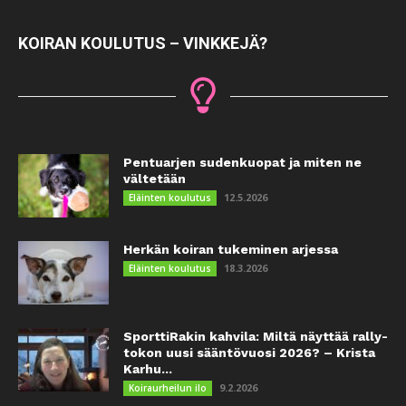
KOIRAN KOULUTUS – VINKKEJÄ?
Pentuarjen sudenkuopat ja miten ne
vältetään
12.5.2026
Eläinten koulutus
Herkän koiran tukeminen arjessa
18.3.2026
Eläinten koulutus
SporttiRakin kahvila: Miltä näyttää rally-
tokon uusi sääntövuosi 2026? – Krista
Karhu...
9.2.2026
Koiraurheilun ilo