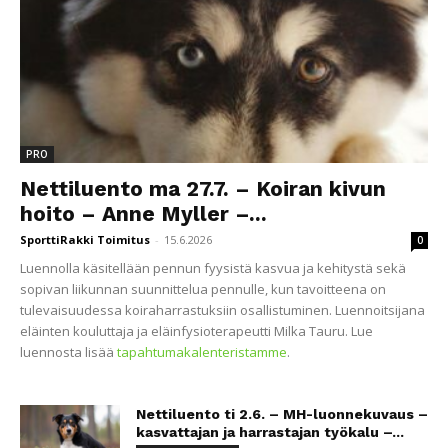
PRO
Nettiluento ma 27.7. – Koiran kivun
hoito – Anne Myller –...
SporttiRakki Toimitus
-
15.6.2026
0
Luennolla käsitellään pennun fyysistä kasvua ja kehitystä sekä
sopivan liikunnan suunnittelua pennulle, kun tavoitteena on
tulevaisuudessa koiraharrastuksiin osallistuminen. Luennoitsijana
eläinten kouluttaja ja eläinfysioterapeutti Milka Tauru. Lue
luennosta lisää
tapahtumakalenteristamme
.
Nettiluento ti 2.6. – MH-luonnekuvaus –
kasvattajan ja harrastajan työkalu –...