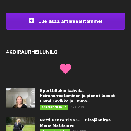
Lue lisää artikkeleitamme!
#KOIRAURHEILUNILO
SporttiRakin kahvila:
Koiraharrastaminen ja pienet lapset –
Emmi Lavikka ja Emma...
12.6.2026
Koiraurheilun ilo
Nettiluento ti 26.5. – Kisajännitys –
Maria Matilainen