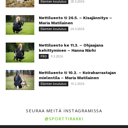
28.5.2026
Eläinten koulutus
Nettiluento ti 26.5. – Kisajännitys –
Maria Matilainen
26.5.2026
Eläinten koulutus
Nettiluento ke 11.3. – Ohjaajana
kehittyminen – Hanna Närhi
9.3.2026
PRO
Nettiluento ti 10.2. – Koiraharrastajan
mielentila – Maria Matilainen
10.2.2026
Eläinten koulutus
SEURAA MEITÄ INSTAGRAMISSA
@SPORTTIRAKKI