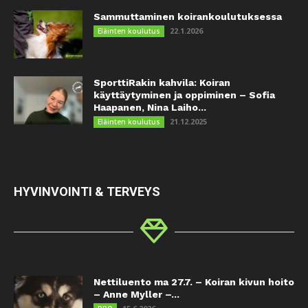
Sammuttaminen koirankoulutuksessa
22.1.2026
Eläinten koulutus
SporttiRakin kahvila: Koiran
käyttäytyminen ja oppiminen – Sofia
Haapanen, Nina Laiho...
21.12.2025
Eläinten koulutus
HYVINVOINTI & TERVEYS
Nettiluento ma 27.7. – Koiran kivun hoito
– Anne Myller –...