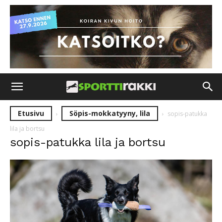
Etusivu
Söpis-mokkatyyny, lila
sopis-patukka
lila ja bortsu
sopis-patukka lila ja bortsu