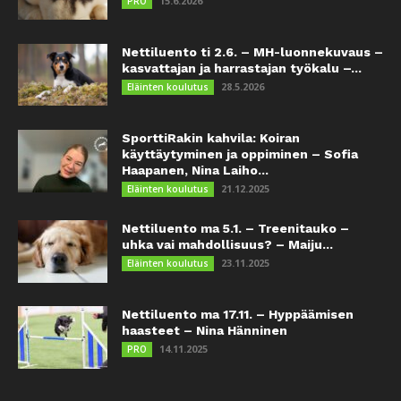
15.6.2026
PRO
Nettiluento ti 2.6. – MH-luonnekuvaus –
kasvattajan ja harrastajan työkalu –...
28.5.2026
Eläinten koulutus
SporttiRakin kahvila: Koiran
käyttäytyminen ja oppiminen – Sofia
Haapanen, Nina Laiho...
21.12.2025
Eläinten koulutus
Nettiluento ma 5.1. – Treenitauko –
uhka vai mahdollisuus? – Maiju...
23.11.2025
Eläinten koulutus
Nettiluento ma 17.11. – Hyppäämisen
haasteet – Nina Hänninen
14.11.2025
PRO