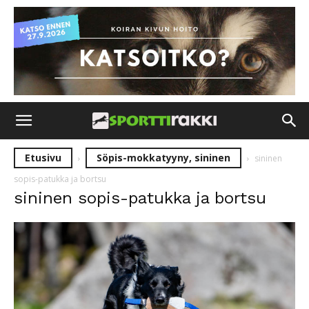
Etusivu
Söpis-mokkatyyny, sininen
sininen
sopis-patukka ja bortsu
sininen sopis-patukka ja bortsu