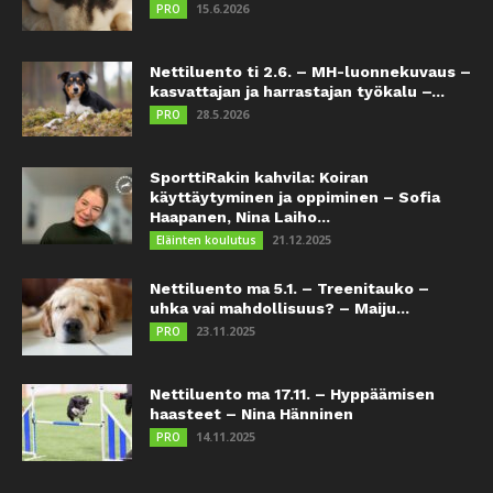
15.6.2026
PRO
Nettiluento ti 2.6. – MH-luonnekuvaus –
kasvattajan ja harrastajan työkalu –...
28.5.2026
PRO
SporttiRakin kahvila: Koiran
käyttäytyminen ja oppiminen – Sofia
Haapanen, Nina Laiho...
21.12.2025
Eläinten koulutus
Nettiluento ma 5.1. – Treenitauko –
uhka vai mahdollisuus? – Maiju...
23.11.2025
PRO
Nettiluento ma 17.11. – Hyppäämisen
haasteet – Nina Hänninen
14.11.2025
PRO