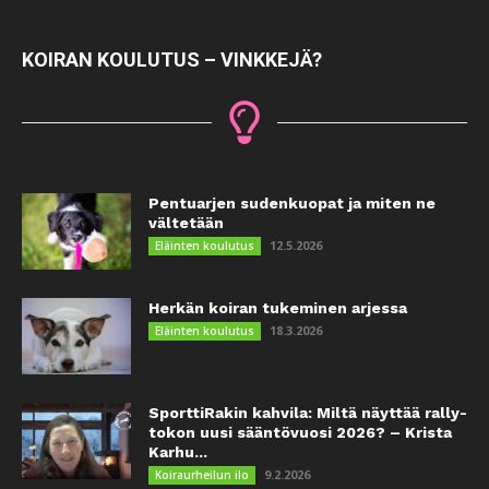
KOIRAN KOULUTUS – VINKKEJÄ?
Pentuarjen sudenkuopat ja miten ne
vältetään
12.5.2026
Eläinten koulutus
Herkän koiran tukeminen arjessa
18.3.2026
Eläinten koulutus
SporttiRakin kahvila: Miltä näyttää rally-
tokon uusi sääntövuosi 2026? – Krista
Karhu...
9.2.2026
Koiraurheilun ilo