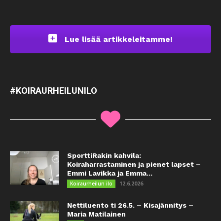
Lue lisää artikkeleitamme!
#KOIRAURHEILUNILO
SporttiRakin kahvila:
Koiraharrastaminen ja pienet lapset –
Emmi Lavikka ja Emma...
12.6.2026
Koiraurheilun ilo
Nettiluento ti 26.5. – Kisajännitys –
Maria Matilainen