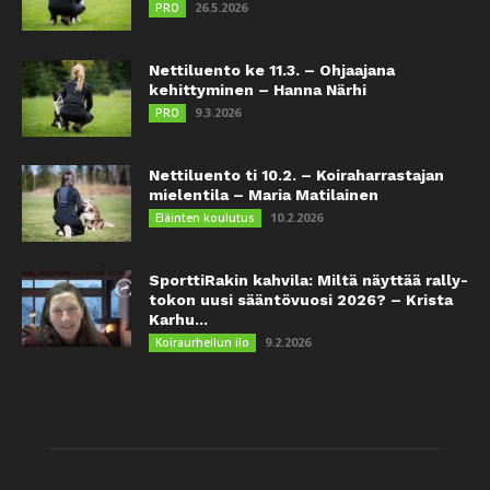
26.5.2026
PRO
Nettiluento ke 11.3. – Ohjaajana
kehittyminen – Hanna Närhi
9.3.2026
PRO
Nettiluento ti 10.2. – Koiraharrastajan
mielentila – Maria Matilainen
10.2.2026
Eläinten koulutus
SporttiRakin kahvila: Miltä näyttää rally-
tokon uusi sääntövuosi 2026? – Krista
Karhu...
9.2.2026
Koiraurheilun ilo