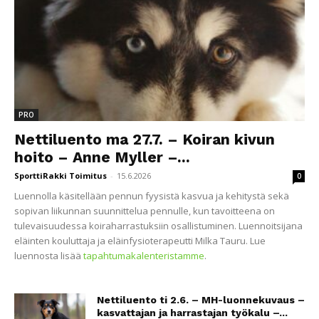
PRO
Nettiluento ma 27.7. – Koiran kivun
hoito – Anne Myller –...
SporttiRakki Toimitus
-
15.6.2026
0
Luennolla käsitellään pennun fyysistä kasvua ja kehitystä sekä
sopivan liikunnan suunnittelua pennulle, kun tavoitteena on
tulevaisuudessa koiraharrastuksiin osallistuminen. Luennoitsijana
eläinten kouluttaja ja eläinfysioterapeutti Milka Tauru. Lue
luennosta lisää
tapahtumakalenteristamme
.
Nettiluento ti 2.6. – MH-luonnekuvaus –
kasvattajan ja harrastajan työkalu –...