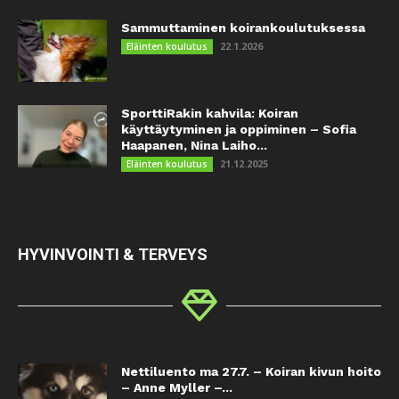
Sammuttaminen koirankoulutuksessa
22.1.2026
Eläinten koulutus
SporttiRakin kahvila: Koiran
käyttäytyminen ja oppiminen – Sofia
Haapanen, Nina Laiho...
21.12.2025
Eläinten koulutus
HYVINVOINTI & TERVEYS
Nettiluento ma 27.7. – Koiran kivun hoito
– Anne Myller –...