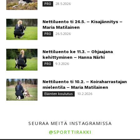
28.5.2026
PRO
Nettiluento ti 26.5. – Kisajännitys –
Maria Matilainen
26.5.2026
PRO
Nettiluento ke 11.3. – Ohjaajana
kehittyminen – Hanna Närhi
9.3.2026
PRO
Nettiluento ti 10.2. – Koiraharrastajan
mielentila – Maria Matilainen
10.2.2026
Eläinten koulutus
SEURAA MEITÄ INSTAGRAMISSA
@SPORTTIRAKKI