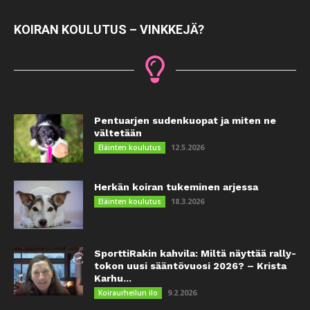
KOIRAN KOULUTUS – VINKKEJÄ?
Pentuarjen sudenkuopat ja miten ne
vältetään
12.5.2026
Eläinten koulutus
Herkän koiran tukeminen arjessa
18.3.2026
Eläinten koulutus
SporttiRakin kahvila: Miltä näyttää rally-
tokon uusi sääntövuosi 2026? – Krista
Karhu...
9.2.2026
Koiraurheilun ilo