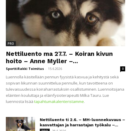
PRO
Nettiluento ma 27.7. – Koiran kivun
hoito – Anne Myller –...
SporttiRakki Toimitus
-
15.6.2026
0
Luennolla käsitellään pennun fyysistä kasvua ja kehitystä sekä
sopivan liikunnan suunnittelua pennulle, kun tavoitteena on
tulevaisuudessa koiraharrastuksiin osallistuminen. Luennoitsijana
eläinten kouluttaja ja eläinfysioterapeutti Milka Tauru. Lue
luennosta lisää
tapahtumakalenteristamme
.
Nettiluento ti 2.6. – MH-luonnekuvaus –
kasvattajan ja harrastajan työkalu –...
28.5.2026