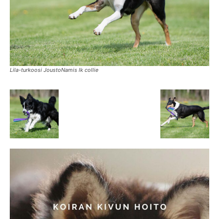
Lila-turkoosi JoustoNamis lk collie