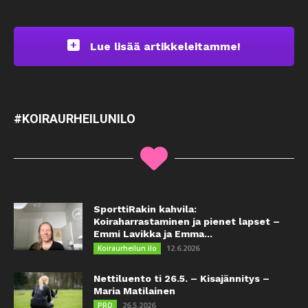
Lue lisää artikkeleitamme!
#KOIRAURHEILUNILO
SporttiRakin kahvila:
Koiraharrastaminen ja pienet lapset –
Emmi Lavikka ja Emma...
12.6.2026
Koiraurheilun ilo
Nettiluento ti 26.5. – Kisajännitys –
Maria Matilainen
26.5.2026
PRO