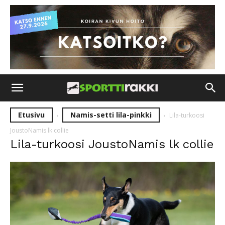
Etusivu
Namis-setti lila-pinkki
Lila-turkoosi
JoustoNamis lk collie
Lila-turkoosi JoustoNamis lk collie