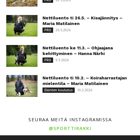
PRO
Nettiluento ti 26.5. – Kisajännitys –
Maria Matilainen
26.5.2026
PRO
Nettiluento ke 11.3. – Ohjaajana
kehittyminen – Hanna Närhi
9.3.2026
PRO
Nettiluento ti 10.2. – Koiraharrastajan
mielentila – Maria Matilainen
10.2.2026
Eläinten koulutus
SEURAA MEITÄ INSTAGRAMISSA
@SPORTTIRAKKI