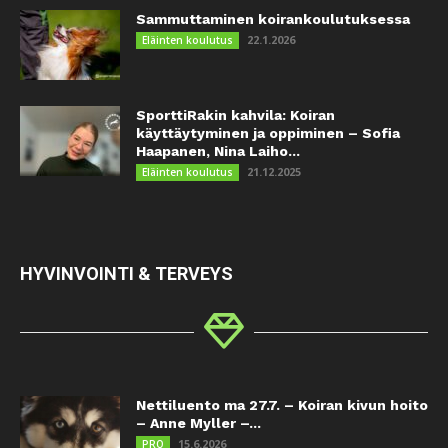
Sammuttaminen koirankoulutuksessa
22.1.2026
Eläinten koulutus
SporttiRakin kahvila: Koiran
käyttäytyminen ja oppiminen – Sofia
Haapanen, Nina Laiho...
21.12.2025
Eläinten koulutus
HYVINVOINTI & TERVEYS
Nettiluento ma 27.7. – Koiran kivun hoito
– Anne Myller –...
15.6.2026
PRO