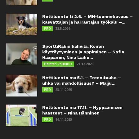
Nettiluento ti 2.6. – MH-luonnekuvaus –
kasvattajan ja harrastajan työkalu –...
28.5.2026
PRO
SporttiRakin kahvila: Koiran
käyttäytyminen ja oppiminen – Sofia
Haapanen, Nina Laiho...
21.12.2025
Eläinten koulutus
Nettiluento ma 5.1. – Treenitauko –
uhka vai mahdollisuus? – Maiju...
23.11.2025
PRO
Nettiluento ma 17.11. – Hyppäämisen
haasteet – Nina Hänninen
14.11.2025
PRO