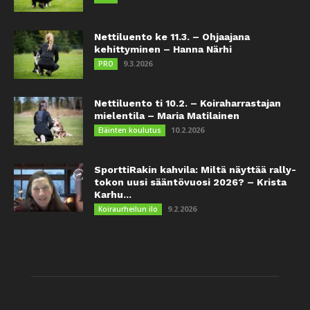
Nettiluento ke 11.3. – Ohjaajana
kehittyminen – Hanna Närhi
9.3.2026
PRO
Nettiluento ti 10.2. – Koiraharrastajan
mielentila – Maria Matilainen
10.2.2026
Eläinten koulutus
SporttiRakin kahvila: Miltä näyttää rally-
tokon uusi sääntövuosi 2026? – Krista
Karhu...
9.2.2026
Koiraurheilun ilo