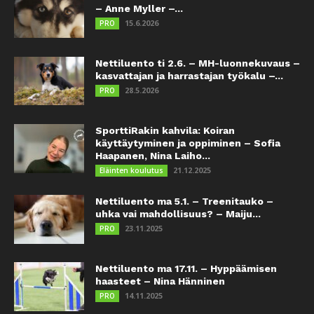
– Anne Myller –...
15.6.2026
PRO
Nettiluento ti 2.6. – MH-luonnekuvaus –
kasvattajan ja harrastajan työkalu –...
28.5.2026
PRO
SporttiRakin kahvila: Koiran
käyttäytyminen ja oppiminen – Sofia
Haapanen, Nina Laiho...
21.12.2025
Eläinten koulutus
Nettiluento ma 5.1. – Treenitauko –
uhka vai mahdollisuus? – Maiju...
23.11.2025
PRO
Nettiluento ma 17.11. – Hyppäämisen
haasteet – Nina Hänninen
14.11.2025
PRO