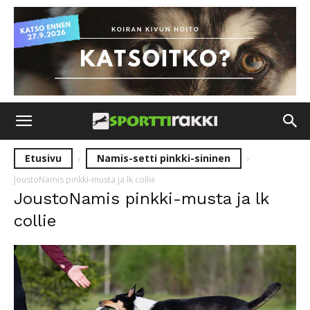
Etusivu
Namis-setti pinkki-sininen
JoustoNamis pinkki-musta ja lk collie
JoustoNamis pinkki-musta ja lk
collie