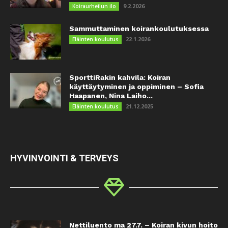
9.2.2026
Koiraurheilun ilo
Sammuttaminen koirankoulutuksessa
22.1.2026
Eläinten koulutus
SporttiRakin kahvila: Koiran
käyttäytyminen ja oppiminen – Sofia
Haapanen, Nina Laiho...
21.12.2025
Eläinten koulutus
HYVINVOINTI & TERVEYS
Nettiluento ma 27.7. – Koiran kivun hoito