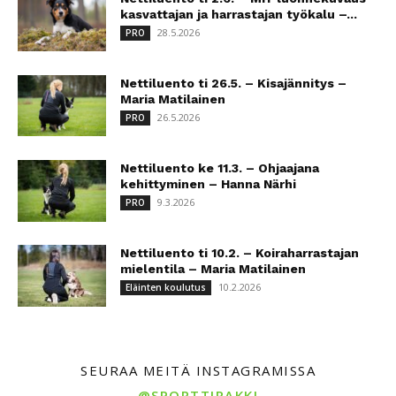
kasvattajan ja harrastajan työkalu –...
28.5.2026
PRO
Nettiluento ti 26.5. – Kisajännitys –
Maria Matilainen
26.5.2026
PRO
Nettiluento ke 11.3. – Ohjaajana
kehittyminen – Hanna Närhi
9.3.2026
PRO
Nettiluento ti 10.2. – Koiraharrastajan
mielentila – Maria Matilainen
10.2.2026
Eläinten koulutus
SEURAA MEITÄ INSTAGRAMISSA
@SPORTTIRAKKI