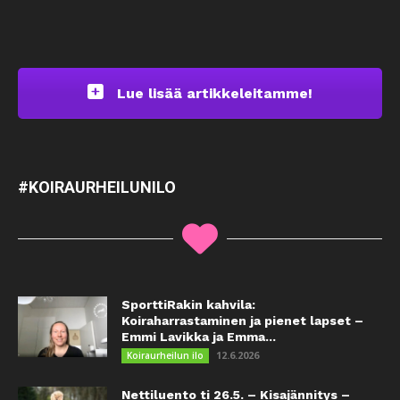
Lue lisää artikkeleitamme!
#KOIRAURHEILUNILO
SporttiRakin kahvila:
Koiraharrastaminen ja pienet lapset –
Emmi Lavikka ja Emma...
12.6.2026
Koiraurheilun ilo
Nettiluento ti 26.5. – Kisajännitys –