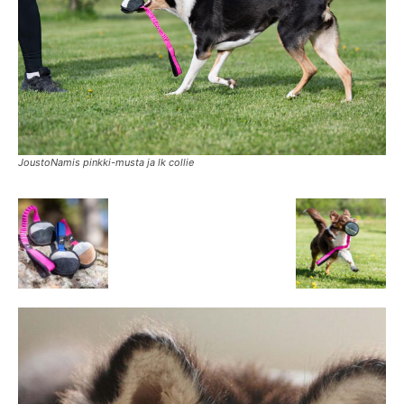
JoustoNamis pinkki-musta ja lk collie