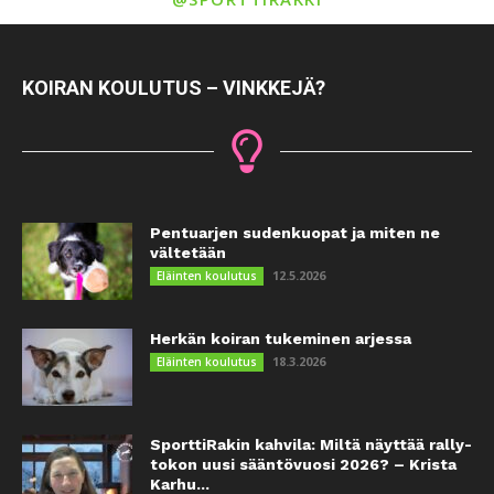
KOIRAN KOULUTUS – VINKKEJÄ?
Pentuarjen sudenkuopat ja miten ne
vältetään
12.5.2026
Eläinten koulutus
Herkän koiran tukeminen arjessa
18.3.2026
Eläinten koulutus
SporttiRakin kahvila: Miltä näyttää rally-
tokon uusi sääntövuosi 2026? – Krista
Karhu...