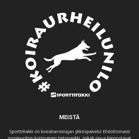
MEISTÄ
SporttiRakki on koiraharrastajan ykköspalvelu! Ehdottomasti
monipuolisin kotimainen tietopankki, mikäli sinua kiinnostavat