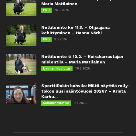
Maria Matilainen
26.5.2026
PRO
Nettiluento ke 11.3. – Ohjaajana
kehittyminen – Hanna Närhi
9.3.2026
PRO
Nettiluento ti 10.2. – Koiraharrastajan
mielentila – Maria Matilainen
10.2.2026
Eläinten koulutus
SporttiRakin kahvila: Miltä näyttää rally-
tokon uusi sääntövuosi 2026? – Krista
Karhu...
9.2.2026
Koiraurheilun ilo