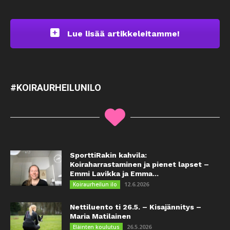
Lue lisää artikkeleitamme!
#KOIRAURHEILUNILO
SporttiRakin kahvila:
Koiraharrastaminen ja pienet lapset –
Emmi Lavikka ja Emma...
12.6.2026
Koiraurheilun ilo
Nettiluento ti 26.5. – Kisajännitys –
Maria Matilainen
26.5.2026
Eläinten koulutus