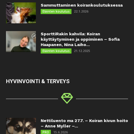
Sammuttaminen koirankoulutuksessa
22.1.2026
Eläinten koulutus
SporttiRakin kahvila: Koiran
käyttäytyminen ja oppiminen – Sofia
Haapanen, Nina Laiho...
21.12.2025
Eläinten koulutus
HYVINVOINTI & TERVEYS
Nettiluento ma 27.7. – Koiran kivun hoito
– Anne Myller –...
15.6.2026
PRO