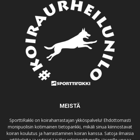
MEISTÄ
SporttiRakki on koiraharrastajan ykköspalvelu! Ehdottomasti
monipuolisin kotimainen tietopankki, mikäli sinua kiinnostavat
koiran koulutus ja harrastaminen koiran kanssa. Satoja ilmaisia
artikkeleita ja uutisia! Lisäksi rekisteröityneille jäsenille upeaa