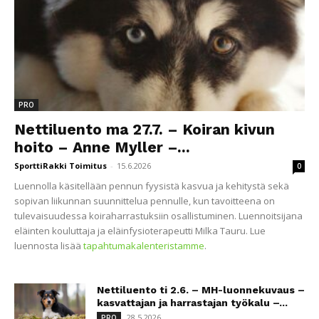
PRO
Nettiluento ma 27.7. – Koiran kivun
hoito – Anne Myller –...
SporttiRakki Toimitus
-
15.6.2026
0
Luennolla käsitellään pennun fyysistä kasvua ja kehitystä sekä
sopivan liikunnan suunnittelua pennulle, kun tavoitteena on
tulevaisuudessa koiraharrastuksiin osallistuminen. Luennoitsijana
eläinten kouluttaja ja eläinfysioterapeutti Milka Tauru. Lue
luennosta lisää
tapahtumakalenteristamme
.
Nettiluento ti 2.6. – MH-luonnekuvaus –
kasvattajan ja harrastajan työkalu –...
28.5.2026
PRO