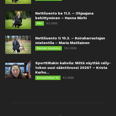
Nettiluento ke 11.3. – Ohjaajana
kehittyminen – Hanna Närhi
9.3.2026
PRO
Nettiluento ti 10.2. – Koiraharrastajan
mielentila – Maria Matilainen
10.2.2026
Eläinten koulutus
SporttiRakin kahvila: Miltä näyttää rally-
tokon uusi sääntövuosi 2026? – Krista
Karhu...
9.2.2026
Koiraurheilun ilo