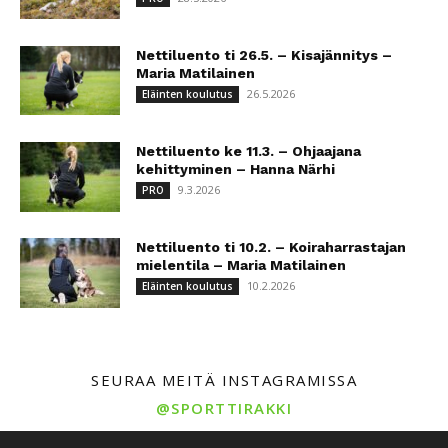
Nettiluento ti 26.5. – Kisajännitys –
Maria Matilainen
26.5.2026
Eläinten koulutus
Nettiluento ke 11.3. – Ohjaajana
kehittyminen – Hanna Närhi
9.3.2026
PRO
Nettiluento ti 10.2. – Koiraharrastajan
mielentila – Maria Matilainen
10.2.2026
Eläinten koulutus
SEURAA MEITÄ INSTAGRAMISSA
@SPORTTIRAKKI