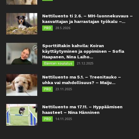
Nettiluento ti 2.6. – MH-luonnekuvaus –
kasvattajan ja harrastajan työkalu –...
28.5.2026
PRO
SporttiRakin kahvila: Koiran
käyttäytyminen ja oppiminen – Sofia
Haapanen, Nina Laiho...
21.12.2025
Eläinten koulutus
Nettiluento ma 5.1. – Treenitauko –
uhka vai mahdollisuus? – Maiju...
23.11.2025
PRO
Nettiluento ma 17.11. – Hyppäämisen
haasteet – Nina Hänninen
14.11.2025
PRO