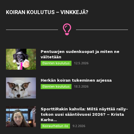
KOIRAN KOULUTUS – VINKKEJÄ?
Pentuarjen sudenkuopat ja miten ne
vältetään
12.5.2026
Eläinten koulutus
Herkän koiran tukeminen arjessa
18.3.2026
Eläinten koulutus
SporttiRakin kahvila: Miltä näyttää rally-
tokon uusi sääntövuosi 2026? – Krista
Karhu...
9.2.2026
Koiraurheilun ilo