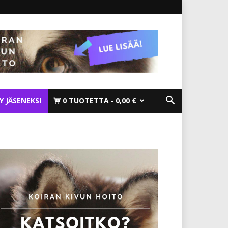
TY JÄSENEKSI
0 TUOTETTA
0,00 €