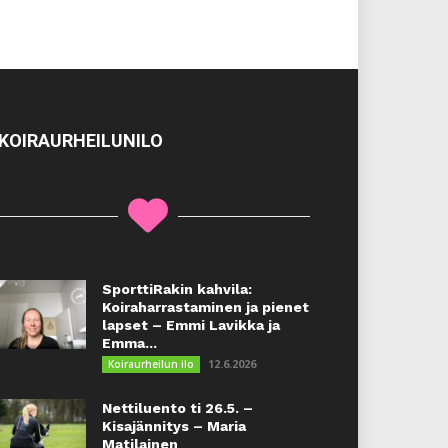
KOIRAURHEILUNILO
SporttiRakin kahvila:
Koiraharrastaminen ja pienet
lapset – Emmi Lavikka ja
Emma...
12.6.2026
Koiraurheilun ilo
Nettiluento ti 26.5. –
Kisajännitys – Maria
Matilainen