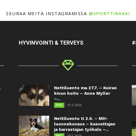
SEURAA MEITÄ INSTAGRAMISSA
@SPORTTIRAKKI
HYVINVOINTI & TERVEYS
#
a
Nettiluento ma 27.7. – Koiran
kivun hoito – Anne Myller
–...
15.6.2026
PRO
Nettiluento ti 2.6. – MH-
luonnekuvaus – kasvattajan
ja harrastajan työkalu –...
28.5.2026
PRO