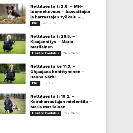
Nettiluento ti 2.6. – MH-
luonnekuvaus – kasvattajan
ja harrastajan työkalu –...
28.5.2026
PRO
Nettiluento ti 26.5. –
Kisajännitys – Maria
Matilainen
26.5.2026
Eläinten koulutus
Nettiluento ke 11.3. –
Ohjaajana kehittyminen –
Hanna Närhi
9.3.2026
PRO
Nettiluento ti 10.2. –
Koiraharrastajan mielentila –
Maria Matilainen
10.2.2026
Eläinten koulutus