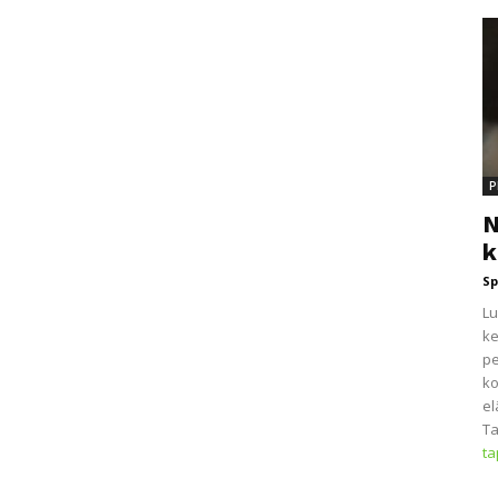
P
N
k
Sp
Lu
ke
pe
ko
el
Ta
t