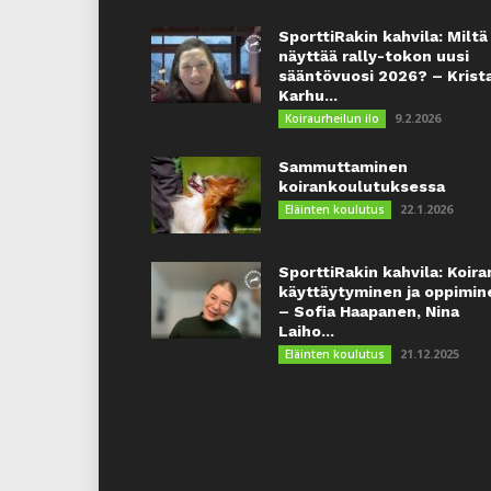
SporttiRakin kahvila: Miltä
näyttää rally-tokon uusi
sääntövuosi 2026? – Krist
Karhu...
9.2.2026
Koiraurheilun ilo
Sammuttaminen
koirankoulutuksessa
22.1.2026
Eläinten koulutus
SporttiRakin kahvila: Koira
käyttäytyminen ja oppimin
– Sofia Haapanen, Nina
Laiho...
21.12.2025
Eläinten koulutus