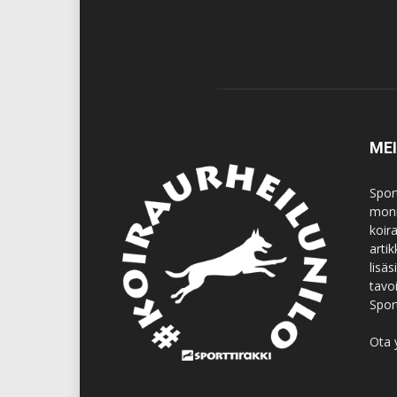
ME
Spor
moni
koir
artik
lisä
tavo
Spor
Ota 