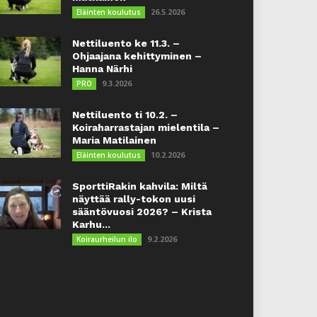
26.5.2026
Eläinten koulutus
Nettiluento ke 11.3. –
Ohjaajana kehittyminen –
Hanna Närhi
9.3.2026
PRO
Nettiluento ti 10.2. –
Koiraharrastajan mielentila –
Maria Matilainen
10.2.2026
Eläinten koulutus
SporttiRakin kahvila: Miltä
näyttää rally-tokon uusi
sääntövuosi 2026? – Krista
Karhu...
9.2.2026
Koiraurheilun ilo