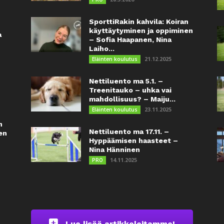
SporttiRakin kahvila: Koiran
käyttäytyminen ja oppiminen
a
– Sofia Haapanen, Nina
Laiho...
21.12.2025
Eläinten koulutus
Nettiluento ma 5.1. –
Treenitauko – uhka vai
mahdollisuus? – Maiju...
23.11.2025
Eläinten koulutus
n
Nettiluento ma 17.11. –
en
Hyppäämisen haasteet –
Nina Hänninen
14.11.2025
PRO
Lue lisää artikkeleitamme!