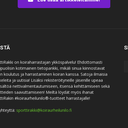
ISTÄ
S
ttiRakki on koiraharrastajan ykköspalvelu! Ehdottomasti
puolisin kotimainen tietopankki, mikäli sinua kiinnostavat
an koulutus ja harrastaminen koiran kanssa. Satoja ilmaisia
keleita ja uutisia! Lisäksi rekisteröityneille jäsenille upeaa
sisältöä nettivalmentautumiseen, itsensä kehittämiseen sekä
itteiden saavuttamiseen! Meiltä löydät myös ihanat
ttiRakin #koiraurheilunilo®-tuotteet harrastajalle!
yhteyttä:
sporttirakki@koiraurheilunilo.fi