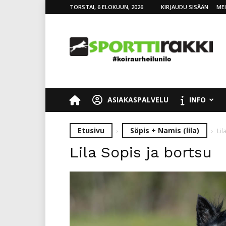
TORSTAI, 6 ELOKUUN, 2026
KIRJAUDU SISÄÄN
ME
SporttiRakki
ASIAKASPALVELU
INFO
Etusivu
Söpis + Namis (lila)
Lil
Lila Sopis ja bortsu