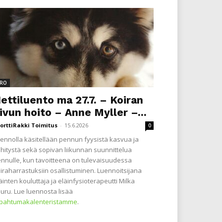
RO
ettiluento ma 27.7. – Koiran
ivun hoito – Anne Myller –...
orttiRakki Toimitus
-
15.6.2026
0
ennolla käsitellään pennun fyysistä kasvua ja
hitystä sekä sopivan liikunnan suunnittelua
nnulle, kun tavoitteena on tulevaisuudessa
iraharrastuksiin osallistuminen. Luennoitsijana
äinten kouluttaja ja eläinfysioterapeutti Milka
uru. Lue luennosta lisää
apahtumakalenteristamme
.