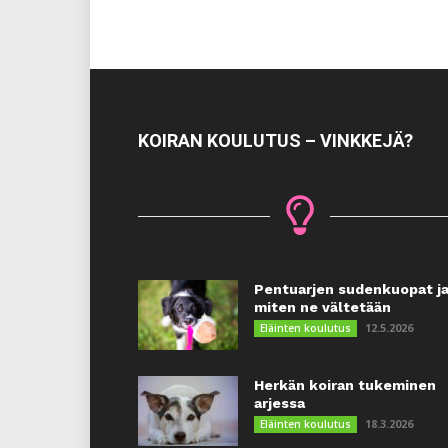
KOIRAN KOULUTUS – VINKKEJÄ?
Pentuarjen sudenkuopat j
miten ne vältetään
12.5.2026
Eläinten koulutus
Herkän koiran tukeminen
arjessa
18.3.2026
Eläinten koulutus