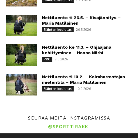
Eläinten koulutus
Nettiluento ti 26.5. – Kisajännitys –
Maria Matilainen
26.5.2026
Eläinten koulutus
Nettiluento ke 11.3. – Ohjaajana
kehittyminen – Hanna Närhi
9.3.2026
PRO
Nettiluento ti 10.2. – Koiraharrastajan
mielentila – Maria Matilainen
10.2.2026
Eläinten koulutus
SEURAA MEITÄ INSTAGRAMISSA
@SPORTTIRAKKI