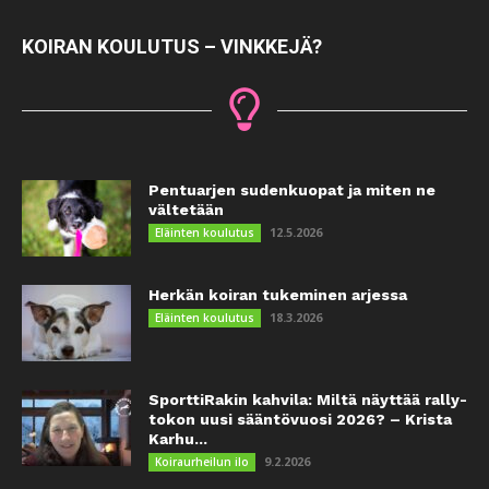
KOIRAN KOULUTUS – VINKKEJÄ?
Pentuarjen sudenkuopat ja miten ne
vältetään
12.5.2026
Eläinten koulutus
Herkän koiran tukeminen arjessa
18.3.2026
Eläinten koulutus
SporttiRakin kahvila: Miltä näyttää rally-
tokon uusi sääntövuosi 2026? – Krista
Karhu...
9.2.2026
Koiraurheilun ilo