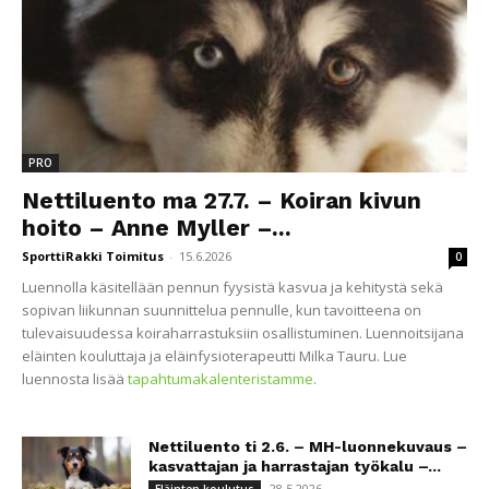
PRO
Nettiluento ma 27.7. – Koiran kivun
hoito – Anne Myller –...
SporttiRakki Toimitus
-
15.6.2026
0
Luennolla käsitellään pennun fyysistä kasvua ja kehitystä sekä
sopivan liikunnan suunnittelua pennulle, kun tavoitteena on
tulevaisuudessa koiraharrastuksiin osallistuminen. Luennoitsijana
eläinten kouluttaja ja eläinfysioterapeutti Milka Tauru. Lue
luennosta lisää
tapahtumakalenteristamme
.
Nettiluento ti 2.6. – MH-luonnekuvaus –
kasvattajan ja harrastajan työkalu –...
28.5.2026