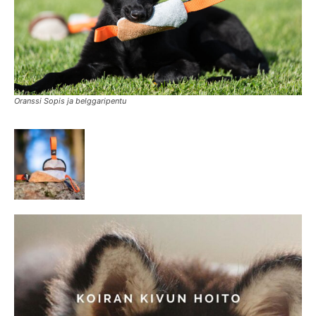
Oranssi Sopis ja belggaripentu