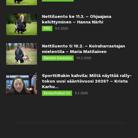
Nettiluento ke 11.3. – Ohjaajana
kehittyminen – Hanna Närhi
9.3.2026
PRO
Nettiluento ti 10.2. – Koiraharrastajan
mielentila – Maria Matilainen
10.2.2026
Eläinten koulutus
SporttiRakin kahvila: Miltä näyttää rally-
tokon uusi sääntövuosi 2026? – Krista
Karhu...
9.2.2026
Koiraurheilun ilo