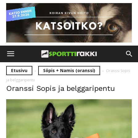
Etusivu
Söpis + Namis (oranssi)
Oranssi Sopis
ja belggaripentu
Oranssi Sopis ja belggaripentu