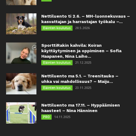
Nettiluento ti 2.6. – MH-luonnekuvaus –
kasvattajan ja harrastajan työkalu –...
28.5.2026
Eläinten koulutus
SporttiRakin kahvila: Koiran
käyttäytyminen ja oppiminen – Sofia
Haapanen, Nina Laiho...
21.12.2025
Eläinten koulutus
Nettiluento ma 5.1. – Treenitauko –
uhka vai mahdollisuus? – Maiju...
23.11.2025
Eläinten koulutus
Nettiluento ma 17.11. – Hyppäämisen
haasteet – Nina Hänninen
14.11.2025
PRO