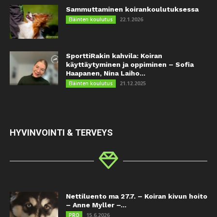
Sammuttaminen koirankoulutuksessa
22.1.2026
Eläinten koulutus
SporttiRakin kahvila: Koiran
käyttäytyminen ja oppiminen – Sofia
Haapanen, Nina Laiho...
21.12.2025
Eläinten koulutus
HYVINVOINTI & TERVEYS
Nettiluento ma 27.7. – Koiran kivun hoito
– Anne Myller –...
15.6.2026
PRO