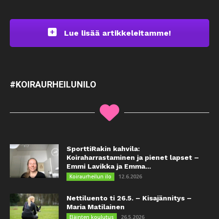
Lue lisää artikkeleitamme!
#KOIRAURHEILUNILO
SporttiRakin kahvila:
Koiraharrastaminen ja pienet lapset –
Emmi Lavikka ja Emma...
12.6.2026
Koiraurheilun ilo
Nettiluento ti 26.5. – Kisajännitys –
Maria Matilainen
26.5.2026
Eläinten koulutus