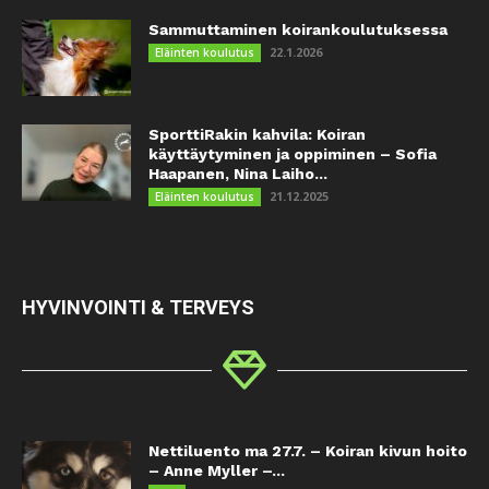
Sammuttaminen koirankoulutuksessa
22.1.2026
Eläinten koulutus
SporttiRakin kahvila: Koiran
käyttäytyminen ja oppiminen – Sofia
Haapanen, Nina Laiho...
21.12.2025
Eläinten koulutus
HYVINVOINTI & TERVEYS
Nettiluento ma 27.7. – Koiran kivun hoito
– Anne Myller –...