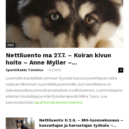
PRO
Nettiluento ma 27.7. – Koiran kivun
hoito – Anne Myller –...
SporttiRakki Toimitus
-
15.6.2026
0
Luennolla käsitellään pennun fyysistä kasvua ja kehitystä sekä
sopivan liikunnan suunnittelua pennulle, kun tavoitteena on
tulevaisuudessa koiraharrastuksiin osallistuminen. Luennoitsijana
eläinten kouluttaja ja eläinfysioterapeutti Milka Tauru. Lue
luennosta lisää
tapahtumakalenteristamme
.
Nettiluento ti 2.6. – MH-luonnekuvaus –
kasvattajan ja harrastajan työkalu –...