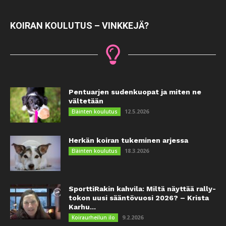
KOIRAN KOULUTUS – VINKKEJÄ?
Pentuarjen sudenkuopat ja miten ne
vältetään
12.5.2026
Eläinten koulutus
Herkän koiran tukeminen arjessa
18.3.2026
Eläinten koulutus
SporttiRakin kahvila: Miltä näyttää rally-
tokon uusi sääntövuosi 2026? – Krista
Karhu...
9.2.2026
Koiraurheilun ilo