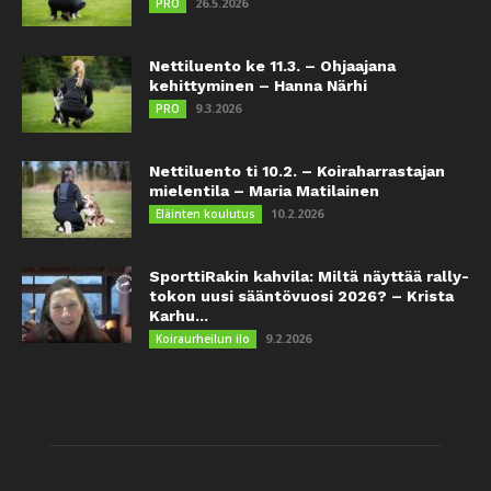
26.5.2026
PRO
Nettiluento ke 11.3. – Ohjaajana
kehittyminen – Hanna Närhi
9.3.2026
PRO
Nettiluento ti 10.2. – Koiraharrastajan
mielentila – Maria Matilainen
10.2.2026
Eläinten koulutus
SporttiRakin kahvila: Miltä näyttää rally-
tokon uusi sääntövuosi 2026? – Krista
Karhu...
9.2.2026
Koiraurheilun ilo