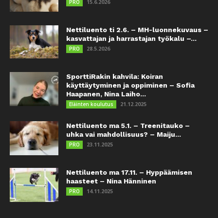
15.6.2026
PRO
Nettiluento ti 2.6. – MH-luonnekuvaus –
kasvattajan ja harrastajan työkalu –...
28.5.2026
PRO
SporttiRakin kahvila: Koiran
käyttäytyminen ja oppiminen – Sofia
Haapanen, Nina Laiho...
21.12.2025
Eläinten koulutus
Nettiluento ma 5.1. – Treenitauko –
uhka vai mahdollisuus? – Maiju...
23.11.2025
PRO
Nettiluento ma 17.11. – Hyppäämisen
haasteet – Nina Hänninen
14.11.2025
PRO