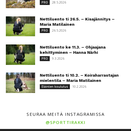
28.5.2026
PRO
Nettiluento ti 26.5. – Kisajännitys –
Maria Matilainen
26.5.2026
PRO
Nettiluento ke 11.3. – Ohjaajana
kehittyminen – Hanna Närhi
9.3.2026
PRO
Nettiluento ti 10.2. – Koiraharrastajan
mielentila – Maria Matilainen
10.2.2026
Eläinten koulutus
SEURAA MEITÄ INSTAGRAMISSA
@SPORTTIRAKKI