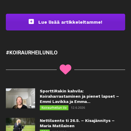
Lue lisää artikkeleitamme!
#KOIRAURHEILUNILO
SporttiRakin kahvila:
Koiraharrastaminen ja pienet lapset –
Emmi Lavikka ja Emma...
12.6.2026
Koiraurheilun ilo
Nettiluento ti 26.5. – Kisajännitys –
Maria Matilainen