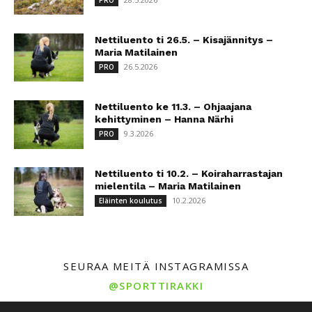
PRO
Nettiluento ti 26.5. – Kisajännitys –
Maria Matilainen
26.5.2026
PRO
Nettiluento ke 11.3. – Ohjaajana
kehittyminen – Hanna Närhi
9.3.2026
PRO
Nettiluento ti 10.2. – Koiraharrastajan
mielentila – Maria Matilainen
10.2.2026
Eläinten koulutus
SEURAA MEITÄ INSTAGRAMISSA
@SPORTTIRAKKI