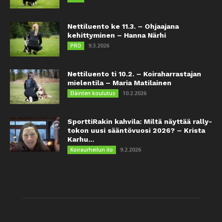
Nettiluento ke 11.3. – Ohjaajana
kehittyminen – Hanna Närhi
9.3.2026
PRO
Nettiluento ti 10.2. – Koiraharrastajan
mielentila – Maria Matilainen
10.2.2026
Eläinten koulutus
SporttiRakin kahvila: Miltä näyttää rally-
tokon uusi sääntövuosi 2026? – Krista
Karhu...
9.2.2026
Koiraurheilun ilo