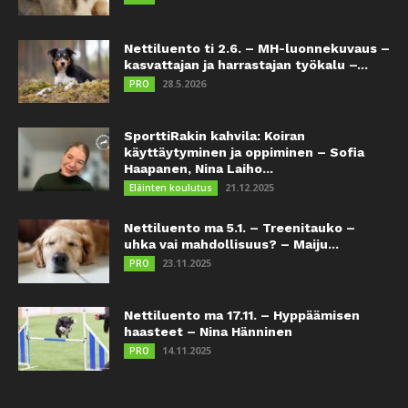
Nettiluento ti 2.6. – MH-luonnekuvaus –
kasvattajan ja harrastajan työkalu –...
28.5.2026
PRO
SporttiRakin kahvila: Koiran
käyttäytyminen ja oppiminen – Sofia
Haapanen, Nina Laiho...
21.12.2025
Eläinten koulutus
Nettiluento ma 5.1. – Treenitauko –
uhka vai mahdollisuus? – Maiju...
23.11.2025
PRO
Nettiluento ma 17.11. – Hyppäämisen
haasteet – Nina Hänninen
14.11.2025
PRO