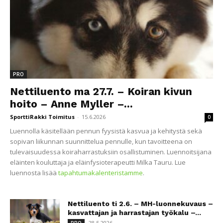
PRO
Nettiluento ma 27.7. – Koiran kivun
hoito – Anne Myller –...
SporttiRakki Toimitus
-
15.6.2026
0
Luennolla käsitellään pennun fyysistä kasvua ja kehitystä sekä
sopivan liikunnan suunnittelua pennulle, kun tavoitteena on
tulevaisuudessa koiraharrastuksiin osallistuminen. Luennoitsijana
eläinten kouluttaja ja eläinfysioterapeutti Milka Tauru. Lue
luennosta lisää
tapahtumakalenteristamme
.
Nettiluento ti 2.6. – MH-luonnekuvaus –
kasvattajan ja harrastajan työkalu –...
28.5.2026