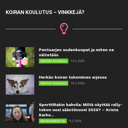
KOIRAN KOULUTUS – VINKKEJÄ?
Pentuarjen sudenkuopat ja miten ne
vältetään
12.5.2026
Eläinten koulutus
Herkän koiran tukeminen arjessa
18.3.2026
Eläinten koulutus
SporttiRakin kahvila: Miltä näyttää rally-
tokon uusi sääntövuosi 2026? – Krista
Karhu...
9.2.2026
Koiraurheilun ilo