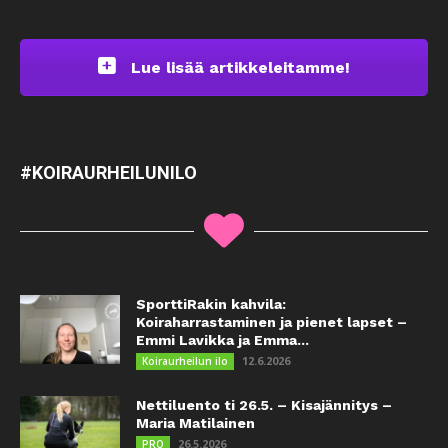
Lue lisää artikkeleitamme!
#KOIRAURHEILUNILO
SporttiRakin kahvila:
Koiraharrastaminen ja pienet lapset –
Emmi Lavikka ja Emma...
12.6.2026
Koiraurheilun ilo
Nettiluento ti 26.5. – Kisajännitys –
Maria Matilainen
26.5.2026
PRO