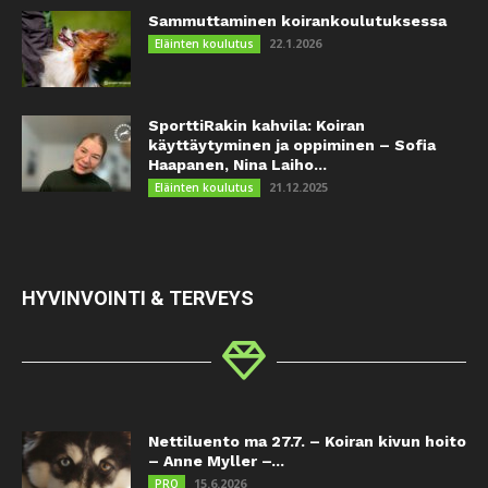
Sammuttaminen koirankoulutuksessa
22.1.2026
Eläinten koulutus
SporttiRakin kahvila: Koiran
käyttäytyminen ja oppiminen – Sofia
Haapanen, Nina Laiho...
21.12.2025
Eläinten koulutus
HYVINVOINTI & TERVEYS
Nettiluento ma 27.7. – Koiran kivun hoito
– Anne Myller –...
15.6.2026
PRO