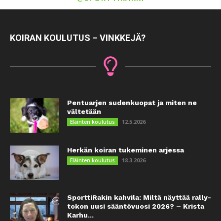
KOIRAN KOULUTUS – VINKKEJÄ?
Pentuarjen sudenkuopat ja miten ne
vältetään
12.5.2026
Eläinten koulutus
Herkän koiran tukeminen arjessa
18.3.2026
Eläinten koulutus
SporttiRakin kahvila: Miltä näyttää rally-
tokon uusi sääntövuosi 2026? – Krista
Karhu...