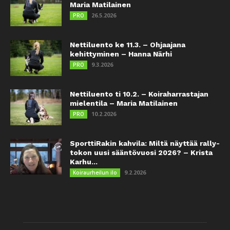
Maria Matilainen
26.5.2026
PRO
Nettiluento ke 11.3. – Ohjaajana
kehittyminen – Hanna Närhi
9.3.2026
PRO
Nettiluento ti 10.2. – Koiraharrastajan
mielentila – Maria Matilainen
10.2.2026
PRO
SporttiRakin kahvila: Miltä näyttää rally-
tokon uusi sääntövuosi 2026? – Krista
Karhu...
9.2.2026
Koiraurheilun ilo