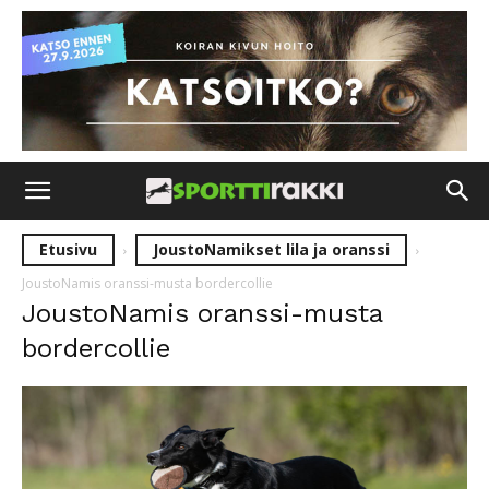
Etusivu
JoustoNamikset lila ja oranssi
JoustoNamis oranssi-musta bordercollie
JoustoNamis oranssi-musta
bordercollie