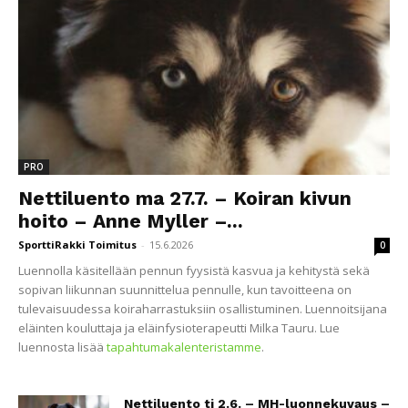
PRO
Nettiluento ma 27.7. – Koiran kivun
hoito – Anne Myller –...
SporttiRakki Toimitus
-
15.6.2026
0
Luennolla käsitellään pennun fyysistä kasvua ja kehitystä sekä
sopivan liikunnan suunnittelua pennulle, kun tavoitteena on
tulevaisuudessa koiraharrastuksiin osallistuminen. Luennoitsijana
eläinten kouluttaja ja eläinfysioterapeutti Milka Tauru. Lue
luennosta lisää
tapahtumakalenteristamme
.
Nettiluento ti 2.6. – MH-luonnekuvaus –