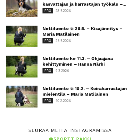
kasvattajan ja harrastajan työkalu –...
28.5.2026
PRO
Nettiluento ti 26.5. – Kisajännitys –
Maria Matilainen
26.5.2026
PRO
Nettiluento ke 11.3. – Ohjaajana
kehittyminen – Hanna Närhi
9.3.2026
PRO
Nettiluento ti 10.2. – Koiraharrastajan
mielentila – Maria Matilainen
10.2.2026
PRO
SEURAA MEITÄ INSTAGRAMISSA
@SPORTTIRAKKI