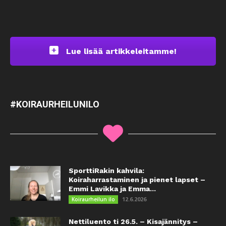
Lue lisää artikkeleitamme!
#KOIRAURHEILUNILO
SporttiRakin kahvila:
Koiraharrastaminen ja pienet lapset –
Emmi Lavikka ja Emma...
12.6.2026
Koiraurheilun ilo
Nettiluento ti 26.5. – Kisajännitys –