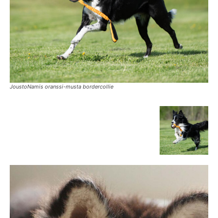
JoustoNamis oranssi-musta bordercollie