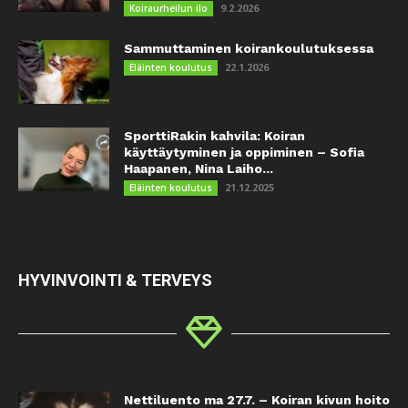
9.2.2026
Koiraurheilun ilo
Sammuttaminen koirankoulutuksessa
22.1.2026
Eläinten koulutus
SporttiRakin kahvila: Koiran
käyttäytyminen ja oppiminen – Sofia
Haapanen, Nina Laiho...
21.12.2025
Eläinten koulutus
HYVINVOINTI & TERVEYS
Nettiluento ma 27.7. – Koiran kivun hoito