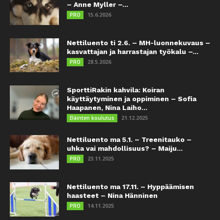
– Anne Myller –...
15.6.2026
PRO
Nettiluento ti 2.6. – MH-luonnekuvaus –
kasvattajan ja harrastajan työkalu –...
28.5.2026
PRO
SporttiRakin kahvila: Koiran
käyttäytyminen ja oppiminen – Sofia
Haapanen, Nina Laiho...
21.12.2025
Eläinten koulutus
Nettiluento ma 5.1. – Treenitauko –
uhka vai mahdollisuus? – Maiju...
23.11.2025
PRO
Nettiluento ma 17.11. – Hyppäämisen
haasteet – Nina Hänninen
14.11.2025
PRO