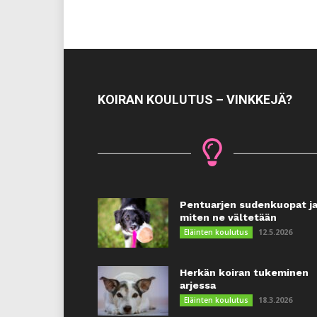
KOIRAN KOULUTUS – VINKKEJÄ?
Pentuarjen sudenkuopat j
miten ne vältetään
12.5.2026
Eläinten koulutus
Herkän koiran tukeminen
arjessa
18.3.2026
Eläinten koulutus