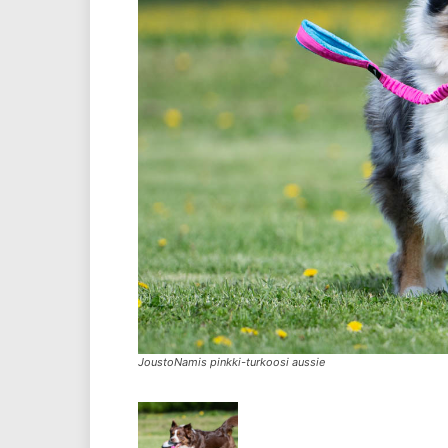
JoustoNamis pinkki-turkoosi aussie