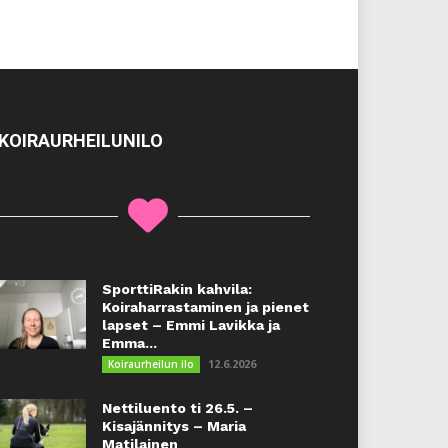
KOIRAURHEILUNILO
SporttiRakin kahvila:
Koiraharrastaminen ja pienet
lapset – Emmi Lavikka ja
Emma...
12.6.2026
Koiraurheilun ilo
Nettiluento ti 26.5. –
Kisajännitys – Maria
Matilainen