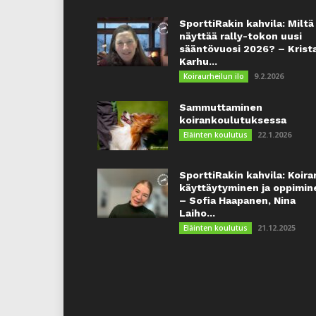
SporttiRakin kahvila: Miltä
näyttää rally-tokon uusi
sääntövuosi 2026? – Krist
Karhu...
9.2.2026
Koiraurheilun ilo
Sammuttaminen
koirankoulutuksessa
22.1.2026
Eläinten koulutus
SporttiRakin kahvila: Koira
käyttäytyminen ja oppimin
– Sofia Haapanen, Nina
Laiho...
21.12.2025
Eläinten koulutus