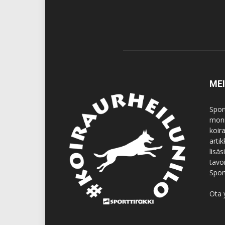
ME
Spor
moni
koir
artik
lisä
tavo
Spor
Ota 