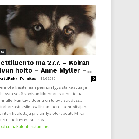
RO
ettiluento ma 27.7. – Koiran
ivun hoito – Anne Myller –...
orttiRakki Toimitus
-
15.6.2026
0
ennolla käsitellään pennun fyysistä kasvua ja
hitystä sekä sopivan liikunnan suunnittelua
nnulle, kun tavoitteena on tulevaisuudessa
iraharrastuksiin osallistuminen. Luennoitsijana
äinten kouluttaja ja eläinfysioterapeutti Milka
uru. Lue luennosta lisää
apahtumakalenteristamme
.