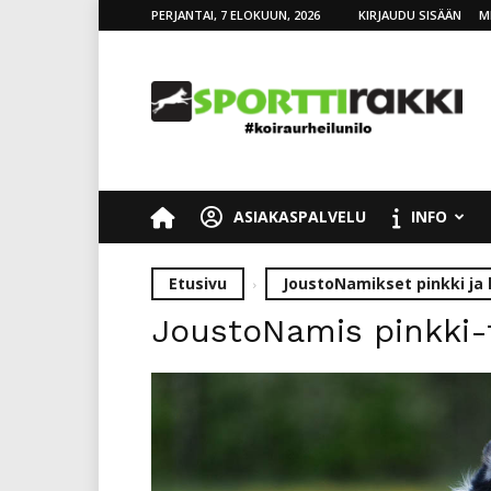
PERJANTAI, 7 ELOKUUN, 2026
KIRJAUDU SISÄÄN
M
SporttiRakki
ASIAKASPALVELU
INFO
Etusivu
JoustoNamikset pinkki ja l
JoustoNamis pinkki-