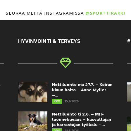
SEURAA MEITÄ INSTAGRAMISSA
@SPORTTIRAKKI
HYVINVOINTI & TERVEYS
#
a
Nettiluento ma 27.7. – Koiran
kivun hoito – Anne Myller
–...
15.6.2026
PRO
Nettiluento ti 2.6. – MH-
luonnekuvaus – kasvattajan
ja harrastajan työkalu –...
28.5.2026
PRO