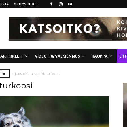
EISTÄ
YHTEYSTIEDOT
ARTIKKELIT
VIDEOT & VALMENNUS
KAUPPA
LII
ila
JoustoNamis pinkki-turkoosi
turkoosi