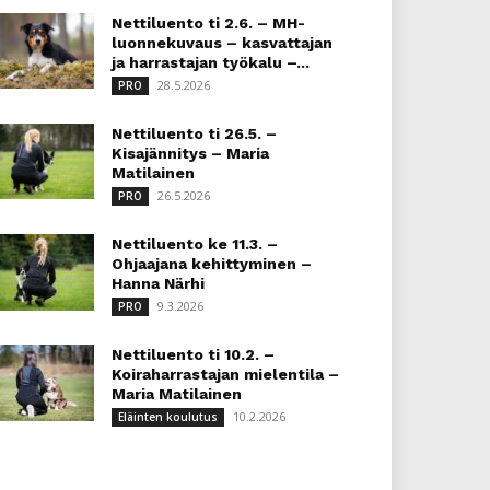
Nettiluento ti 2.6. – MH-
luonnekuvaus – kasvattajan
ja harrastajan työkalu –...
28.5.2026
PRO
Nettiluento ti 26.5. –
Kisajännitys – Maria
Matilainen
26.5.2026
PRO
Nettiluento ke 11.3. –
Ohjaajana kehittyminen –
Hanna Närhi
9.3.2026
PRO
Nettiluento ti 10.2. –
Koiraharrastajan mielentila –
Maria Matilainen
10.2.2026
Eläinten koulutus