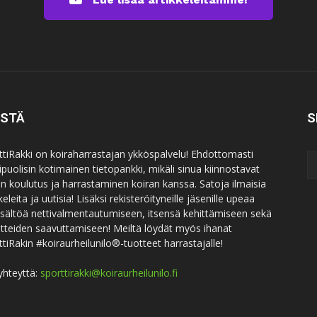
ISTÄ
S
ttiRakki on koiraharrastajan ykköspalvelu! Ehdottomasti
puolisin kotimainen tietopankki, mikäli sinua kiinnostavat
an koulutus ja harrastaminen koiran kanssa. Satoja ilmaisia
keleita ja uutisia! Lisäksi rekisteröityneille jäsenille upeaa
sisältöä nettivalmentautumiseen, itsensä kehittämiseen sekä
itteiden saavuttamiseen! Meiltä löydät myös ihanat
ttiRakin #koiraurheilunilo®-tuotteet harrastajalle!
yhteyttä:
sporttirakki@koiraurheilunilo.fi