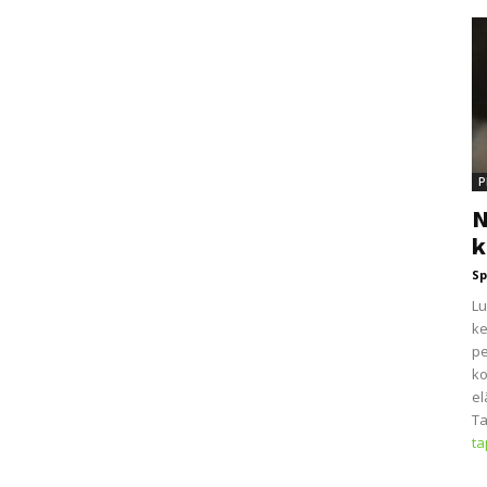
P
N
k
Sp
Lu
ke
pe
ko
el
Ta
t