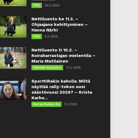
26.5.2026
PRO
Nettiluento ke 11.3. –
Ohjaajana kehittyminen –
Hanna Närhi
9.3.2026
PRO
Nettiluento ti 10.2. –
Koiraharrastajan mielentila –
Maria Matilainen
10.2.2026
Eläinten koulutus
SporttiRakin kahvila: Miltä
näyttää rally-tokon uusi
sääntövuosi 2026? – Krista
Karhu...
9.2.2026
Koiraurheilun ilo