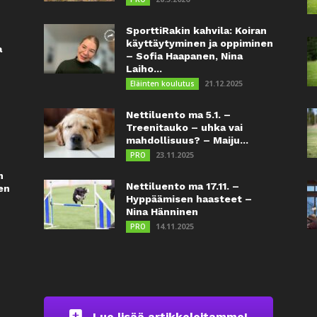
SporttiRakin kahvila: Koiran
käyttäytyminen ja oppiminen
a
– Sofia Haapanen, Nina
Laiho...
21.12.2025
Eläinten koulutus
Nettiluento ma 5.1. –
Treenitauko – uhka vai
mahdollisuus? – Maiju...
23.11.2025
PRO
n
Nettiluento ma 17.11. –
en
Hyppäämisen haasteet –
Nina Hänninen
14.11.2025
PRO
Lue lisää artikkeleitamme!