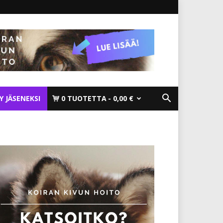
TY JÄSENEKSI
0 TUOTETTA
0,00 €