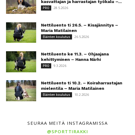
kasvattajan ja harrastajan työkalu –...
28.5.2026
PRO
Nettiluento ti 26.5. – Kisajännitys –
Maria Matilainen
26.5.2026
Eläinten koulutus
Nettiluento ke 11.3. – Ohjaajana
kehittyminen – Hanna Närhi
9.3.2026
PRO
Nettiluento ti 10.2. – Koiraharrastajan
mielentila – Maria Matilainen
10.2.2026
Eläinten koulutus
SEURAA MEITÄ INSTAGRAMISSA
@SPORTTIRAKKI