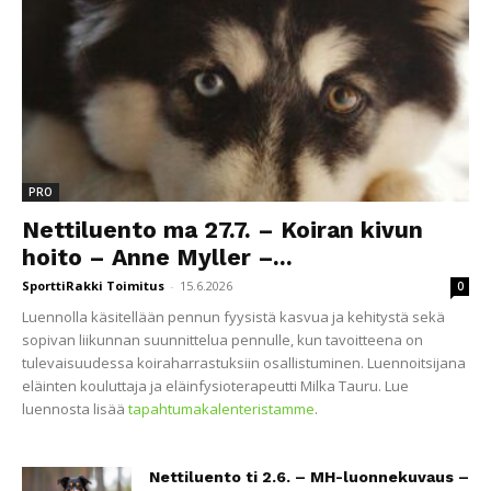
PRO
Nettiluento ma 27.7. – Koiran kivun
hoito – Anne Myller –...
SporttiRakki Toimitus
-
15.6.2026
0
Luennolla käsitellään pennun fyysistä kasvua ja kehitystä sekä
sopivan liikunnan suunnittelua pennulle, kun tavoitteena on
tulevaisuudessa koiraharrastuksiin osallistuminen. Luennoitsijana
eläinten kouluttaja ja eläinfysioterapeutti Milka Tauru. Lue
luennosta lisää
tapahtumakalenteristamme
.
Nettiluento ti 2.6. – MH-luonnekuvaus –