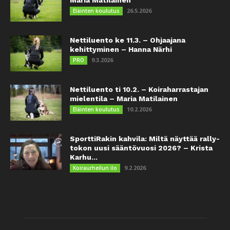
Maria Matilainen
26.5.2026
Eläinten koulutus
Nettiluento ke 11.3. – Ohjaajana
kehittyminen – Hanna Närhi
9.3.2026
PRO
Nettiluento ti 10.2. – Koiraharrastajan
mielentila – Maria Matilainen
10.2.2026
Eläinten koulutus
SporttiRakin kahvila: Miltä näyttää rally-
tokon uusi sääntövuosi 2026? – Krista
Karhu...
9.2.2026
Koiraurheilun ilo