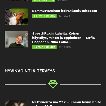
9.2.2026
Koiraurheilun ilo
Sammuttaminen koirankoulutuksessa
22.1.2026
Eläinten koulutus
SporttiRakin kahvila: Koiran
käyttäytyminen ja oppiminen – Sofia
Haapanen, Nina Laiho...
21.12.2025
Eläinten koulutus
HYVINVOINTI & TERVEYS
Nettiluento ma 27.7. – Koiran kivun hoito