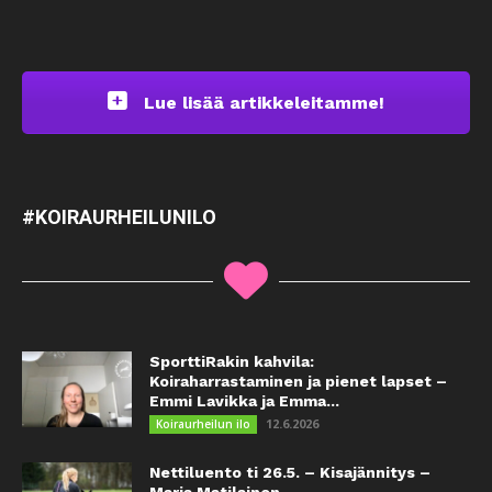
Lue lisää artikkeleitamme!
#KOIRAURHEILUNILO
SporttiRakin kahvila:
Koiraharrastaminen ja pienet lapset –
Emmi Lavikka ja Emma...
12.6.2026
Koiraurheilun ilo
Nettiluento ti 26.5. – Kisajännitys –