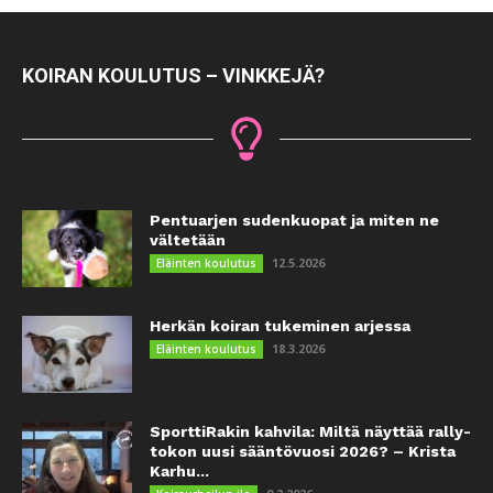
KOIRAN KOULUTUS – VINKKEJÄ?
Pentuarjen sudenkuopat ja miten ne
vältetään
12.5.2026
Eläinten koulutus
Herkän koiran tukeminen arjessa
18.3.2026
Eläinten koulutus
SporttiRakin kahvila: Miltä näyttää rally-
tokon uusi sääntövuosi 2026? – Krista
Karhu...