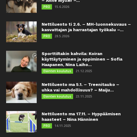
– Anne Myller –...
15.6.2026
PRO
Nettiluento ti 2.6. – MH-luonnekuvaus –
kasvattajan ja harrastajan työkalu –...
28.5.2026
PRO
SporttiRakin kahvila: Koiran
käyttäytyminen ja oppiminen – Sofia
Haapanen, Nina Laiho...
21.12.2025
Eläinten koulutus
Nettiluento ma 5.1. – Treenitauko –
uhka vai mahdollisuus? – Maiju...
23.11.2025
Eläinten koulutus
Nettiluento ma 17.11. – Hyppäämisen
haasteet – Nina Hänninen
14.11.2025
PRO