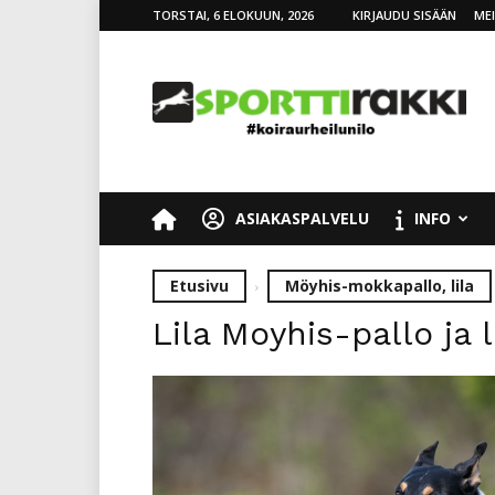
TORSTAI, 6 ELOKUUN, 2026
KIRJAUDU SISÄÄN
ME
SporttiRakki
ASIAKASPALVELU
INFO
Etusivu
Möyhis-mokkapallo, lila
Lila Moyhis-pallo ja l