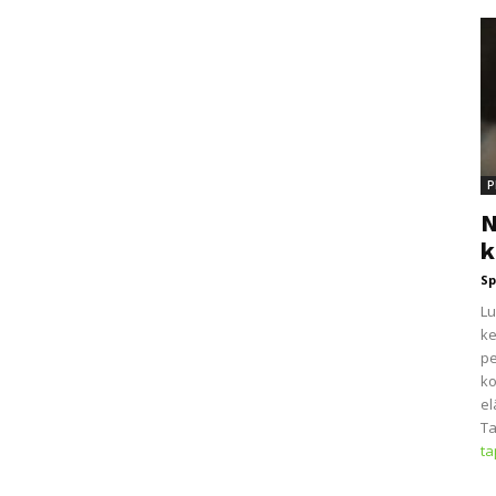
P
N
k
Sp
Lu
ke
pe
ko
el
Ta
t