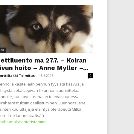
RO
ettiluento ma 27.7. – Koiran
ivun hoito – Anne Myller –...
orttiRakki Toimitus
-
15.6.2026
0
ennolla käsitellään pennun fyysistä kasvua ja
hitystä sekä sopivan liikunnan suunnittelua
nnulle, kun tavoitteena on tulevaisuudessa
iraharrastuksiin osallistuminen. Luennoitsijana
äinten kouluttaja ja eläinfysioterapeutti Milka
uru. Lue luennosta lisää
apahtumakalenteristamme
.