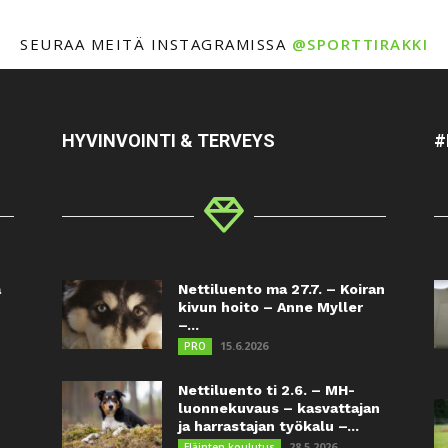
SEURAA MEITÄ INSTAGRAMISSA
@SPORTTIRAKKI
HYVINVOINTI & TERVEYS
#
a
Nettiluento ma 27.7. – Koiran
kivun hoito – Anne Myller
–...
15.6.2026
PRO
Nettiluento ti 2.6. – MH-
luonnekuvaus – kasvattajan
ja harrastajan työkalu –...
28.5.2026
Eläinten koulutus