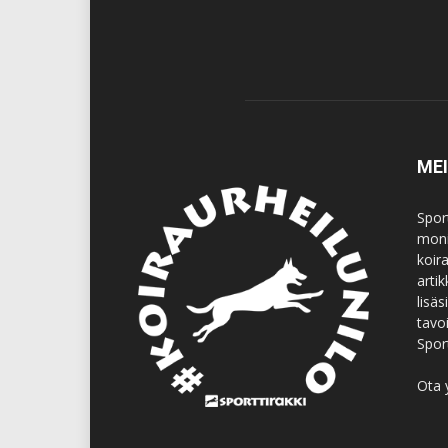
ME
Spor
moni
koir
artik
lisä
tavo
Spor
Ota 