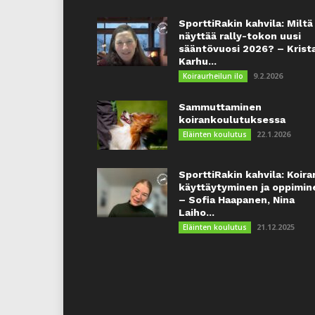
SporttiRakin kahvila: Miltä
näyttää rally-tokon uusi
sääntövuosi 2026? – Krist
Karhu...
9.2.2026
Koiraurheilun ilo
Sammuttaminen
koirankoulutuksessa
22.1.2026
Eläinten koulutus
SporttiRakin kahvila: Koira
käyttäytyminen ja oppimin
– Sofia Haapanen, Nina
Laiho...
21.12.2025
Eläinten koulutus