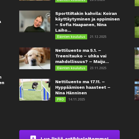
SporttiRakin kahvila: Koiran
käyttäytyminen ja oppiminen
a
– Sofia Haapanen, Nina
Laiho...
21.12.2025
Eläinten koulutus
Nettiluento ma 5.1. –
Treenitauko – uhka vai
mahdollisuus? – Maiju...
23.11.2025
Eläinten koulutus
n
Nettiluento ma 17.11. –
en
Hyppäämisen haasteet –
Nina Hänninen
14.11.2025
PRO
Lue lisää artikkeleitamme!