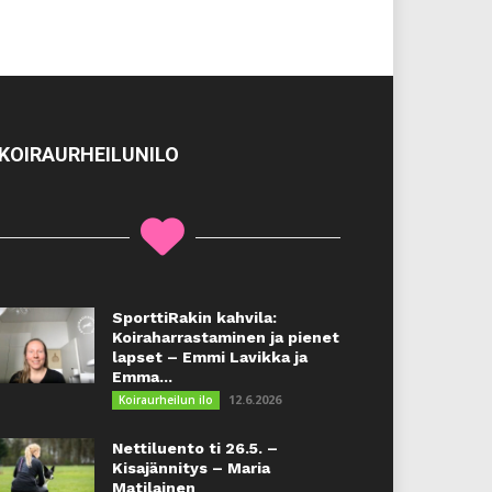
KOIRAURHEILUNILO
SporttiRakin kahvila:
Koiraharrastaminen ja pienet
lapset – Emmi Lavikka ja
Emma...
12.6.2026
Koiraurheilun ilo
Nettiluento ti 26.5. –
Kisajännitys – Maria
Matilainen