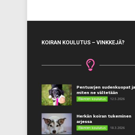
KOIRAN KOULUTUS – VINKKEJÄ?
Pentuarjen sudenkuopat j
miten ne vältetään
12.5.2026
Eläinten koulutus
Herkän koiran tukeminen
arjessa
18.3.2026
Eläinten koulutus