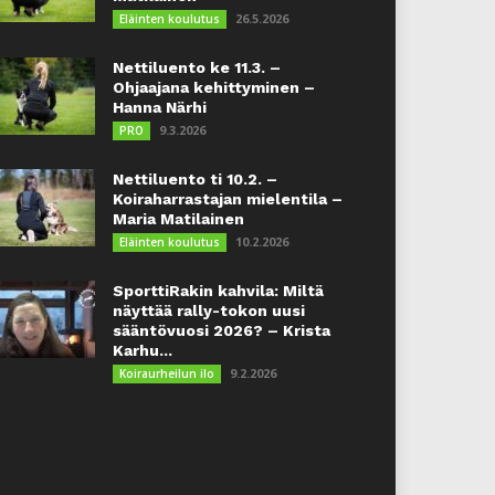
26.5.2026
Eläinten koulutus
Nettiluento ke 11.3. –
Ohjaajana kehittyminen –
Hanna Närhi
9.3.2026
PRO
Nettiluento ti 10.2. –
Koiraharrastajan mielentila –
Maria Matilainen
10.2.2026
Eläinten koulutus
SporttiRakin kahvila: Miltä
näyttää rally-tokon uusi
sääntövuosi 2026? – Krista
Karhu...
9.2.2026
Koiraurheilun ilo