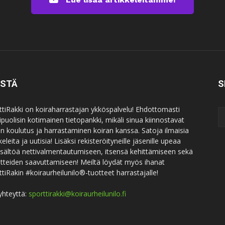
ISTÄ
S
ttiRakki on koiraharrastajan ykköspalvelu! Ehdottomasti
puolisin kotimainen tietopankki, mikäli sinua kiinnostavat
an koulutus ja harrastaminen koiran kanssa. Satoja ilmaisia
keleita ja uutisia! Lisäksi rekisteröityneille jäsenille upeaa
sisältöä nettivalmentautumiseen, itsensä kehittämiseen sekä
itteiden saavuttamiseen! Meiltä löydät myös ihanat
ttiRakin #koiraurheilunilo®-tuotteet harrastajalle!
yhteyttä:
sporttirakki@koiraurheilunilo.fi