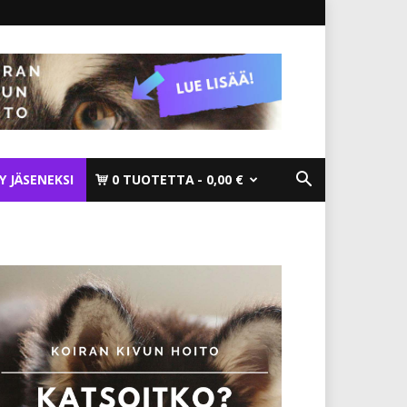
TY JÄSENEKSI
0 TUOTETTA
0,00 €