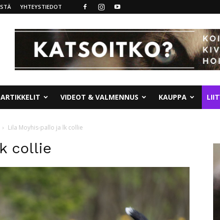
ISTÄ
YHTEYSTIEDOT
ARTIKKELIT
VIDEOT & VALMENNUS
KAUPPA
LII
Lila Moyhis-pallo ja lk collie
k collie