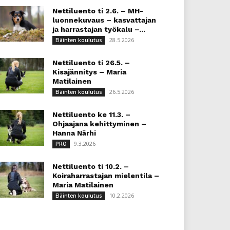
Nettiluento ti 2.6. – MH-
luonnekuvaus – kasvattajan
ja harrastajan työkalu –...
28.5.2026
Eläinten koulutus
Nettiluento ti 26.5. –
Kisajännitys – Maria
Matilainen
26.5.2026
Eläinten koulutus
Nettiluento ke 11.3. –
Ohjaajana kehittyminen –
Hanna Närhi
9.3.2026
PRO
Nettiluento ti 10.2. –
Koiraharrastajan mielentila –
Maria Matilainen
10.2.2026
Eläinten koulutus