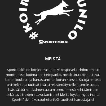
MEISTÄ
SporttiRakki on koiraharrastajan ykköspalvelu! Ehdottomasti
monipuolisin kotimainen tietopankki, mikäli sinua kiinnostavat
koiran koulutus ja harrastaminen koiran kanssa. Satoja ilmaisia
artikkeleita ja uutisia! Lisäksi rekisteröityneille jäsenille upeaa
lisäsisältöä nettivalmentautumiseen, itsensä kehittämiseen
sekä tavoitteiden saavuttamiseen! Meiltä löydät myös ihanat
SporttiRakin #koiraurheilunilo®-tuotteet harrastajalle!