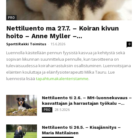
PRO
Nettiluento ma 27.7. – Koiran kivun
hoito – Anne Myller –...
SporttiRakki Toimitus
-
15.6.2026
0
Luennolla käsitellään pennun fyysistä kasvua ja kehitystä sekä
sopivan liikunnan suunnittelua pennulle, kun tavoitteena on
tulevaisuudessa koiraharrastuksiin osallistuminen. Luennoitsijana
eläinten kouluttaja ja eläinfysioterapeutti Milka Tauru. Lue
luennosta lisää
tapahtumakalenteristamme
.
Nettiluento ti 2.6. – MH-luonnekuvaus –
kasvattajan ja harrastajan työkalu –...
28.5.2026
PRO
Nettiluento ti 26.5. – Kisajännitys –
Maria Matilainen