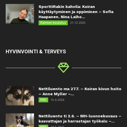
SporttiRakin kahvila: Koiran
käyttäytyminen ja oppiminen – Sofia
Haapanen, Nina Laiho...
21.12.2025
Eläinten koulutus
HYVINVOINTI & TERVEYS
Nettiluento ma 27.7. – Koiran kivun hoito
– Anne Myller –...
15.6.2026
PRO
Nettiluento ti 2.6. – MH-luonnekuvaus –
kasvattajan ja harrastajan työkalu –...
28.5.2026
PRO