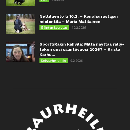
Nettiluento ti 10.2. – Koiraharrastajan
mielentila – Maria Matilainen
10.2.2026
Eläinten koulutus
SporttiRakin kahvila: Miltä näyttää rally-
tokon uusi sääntövuosi 2026? – Krista
Karhu...
9.2.2026
Koiraurheilun ilo