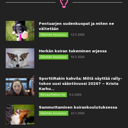
Pentuarjen sudenkuopat ja miten ne
vältetään
12.5.2026
Eläinten koulutus
Herkän koiran tukeminen arjessa
18.3.2026
Eläinten koulutus
SporttiRakin kahvila: Miltä näyttää rally-
tokon uusi sääntövuosi 2026? – Krista
Karhu...
9.2.2026
Koiraurheilun ilo
Sammuttaminen koirankoulutuksessa
22.1.2026
Eläinten koulutus