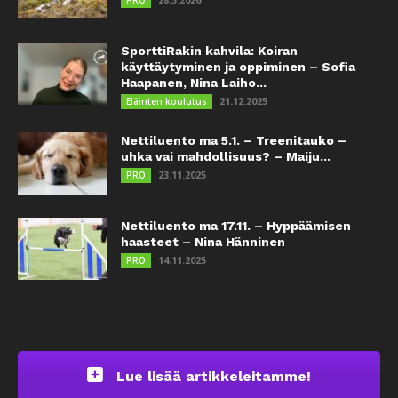
SporttiRakin kahvila: Koiran
käyttäytyminen ja oppiminen – Sofia
Haapanen, Nina Laiho...
21.12.2025
Eläinten koulutus
Nettiluento ma 5.1. – Treenitauko –
uhka vai mahdollisuus? – Maiju...
23.11.2025
PRO
Nettiluento ma 17.11. – Hyppäämisen
haasteet – Nina Hänninen
14.11.2025
PRO
Lue lisää artikkeleitamme!