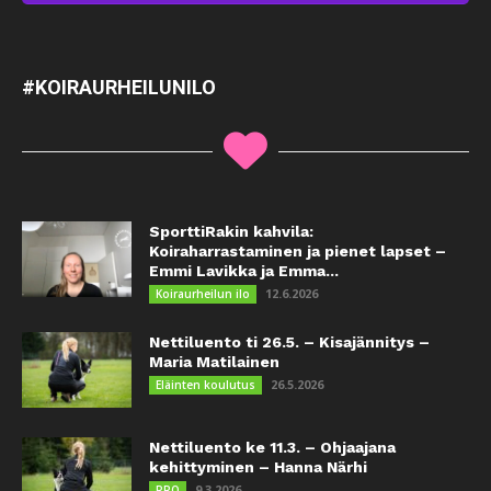
#KOIRAURHEILUNILO
SporttiRakin kahvila:
Koiraharrastaminen ja pienet lapset –
Emmi Lavikka ja Emma...
12.6.2026
Koiraurheilun ilo
Nettiluento ti 26.5. – Kisajännitys –
Maria Matilainen
26.5.2026
Eläinten koulutus
Nettiluento ke 11.3. – Ohjaajana
kehittyminen – Hanna Närhi
9.3.2026
PRO