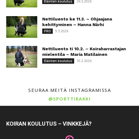
26.5.2026
Eläinten koulutus
Nettiluento ke 11.3. – Ohjaajana
kehittyminen – Hanna Närhi
9.3.2026
PRO
Nettiluento ti 10.2. – Koiraharrastajan
mielentila – Maria Matilainen
10.2.2026
Eläinten koulutus
SEURAA MEITÄ INSTAGRAMISSA
@SPORTTIRAKKI
KOIRAN KOULUTUS – VINKKEJÄ?