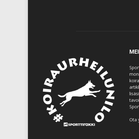
ME
Spor
moni
koir
artik
lisä
tavo
Spor
Ota 