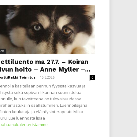
RO
ettiluento ma 27.7. – Koiran
ivun hoito – Anne Myller –...
orttiRakki Toimitus
-
15.6.2026
0
ennolla käsitellään pennun fyysistä kasvua ja
hitystä sekä sopivan liikunnan suunnittelua
nnulle, kun tavoitteena on tulevaisuudessa
iraharrastuksiin osallistuminen. Luennoitsijana
äinten kouluttaja ja eläinfysioterapeutti Milka
uru. Lue luennosta lisää
apahtumakalenteristamme
.