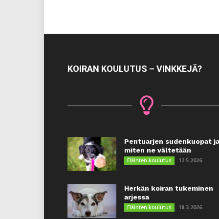
KOIRAN KOULUTUS – VINKKEJÄ?
Pentuarjen sudenkuopat j
miten ne vältetään
12.5.2026
Eläinten koulutus
Herkän koiran tukeminen
arjessa
18.3.2026
Eläinten koulutus