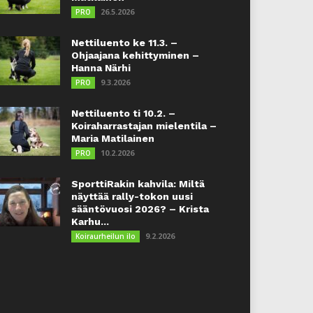
26.5.2026
PRO
Nettiluento ke 11.3. –
Ohjaajana kehittyminen –
Hanna Närhi
9.3.2026
PRO
Nettiluento ti 10.2. –
Koiraharrastajan mielentila –
Maria Matilainen
10.2.2026
PRO
SporttiRakin kahvila: Miltä
näyttää rally-tokon uusi
sääntövuosi 2026? – Krista
Karhu...
9.2.2026
Koiraurheilun ilo