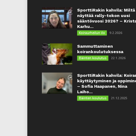
SporttiRakin kahvila: Miltä
näyttää rally-tokon uusi
sääntövuosi 2026? – Krist
Karhu...
9.2.2026
Koiraurheilun ilo
Sammuttaminen
koirankoulutuksessa
22.1.2026
Eläinten koulutus
SporttiRakin kahvila: Koira
käyttäytyminen ja oppimin
– Sofia Haapanen, Nina
Laiho...
21.12.2025
Eläinten koulutus