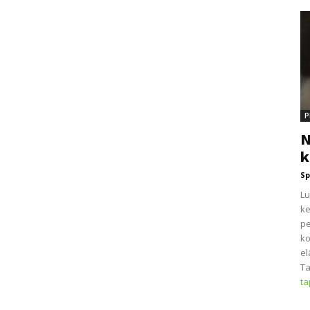
P
N
k
Sp
Lu
ke
pe
ko
el
Ta
t