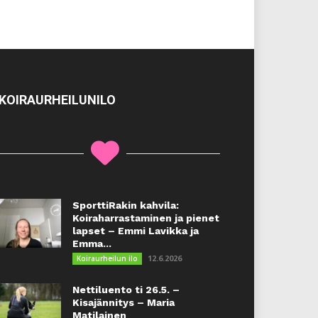
KOIRAURHEILUNILO
SporttiRakin kahvila:
Koiraharrastaminen ja pienet
lapset – Emmi Lavikka ja
Emma...
12.6.2026
Koiraurheilun ilo
Nettiluento ti 26.5. –
Kisajännitys – Maria
Matilainen