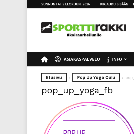
SUNNUNTAI, 9 ELOKUUN, 2026
KIRJAUDU SISÄÄN
SporttiRakki
ASIAKASPALVELU
INFO
Etusivu
Pop Up Yoga Oulu
pop_
pop_up_yoga_fb