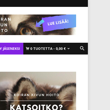
TY JÄSENEKSI
0 TUOTETTA
0,00 €