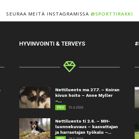
SEURAA MEITÄ INSTAGRAMISSA
@SPORTTIRAKKI
HYVINVOINTI & TERVEYS
#
a
Nettiluento ma 27.7. – Koiran
kivun hoito – Anne Myller
–...
15.6.2026
PRO
Nettiluento ti 2.6. – MH-
luonnekuvaus – kasvattajan
ja harrastajan työkalu –...
28.5.2026
PRO