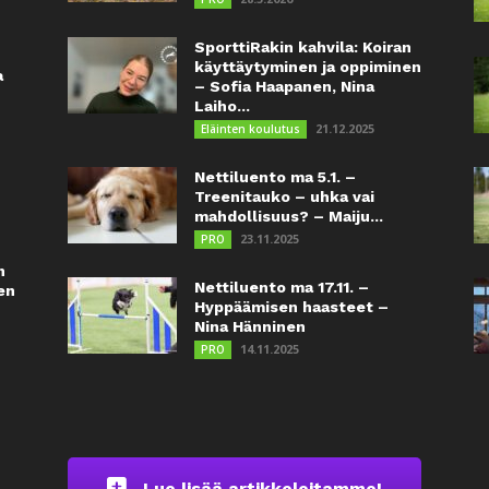
SporttiRakin kahvila: Koiran
käyttäytyminen ja oppiminen
a
– Sofia Haapanen, Nina
Laiho...
21.12.2025
Eläinten koulutus
Nettiluento ma 5.1. –
Treenitauko – uhka vai
mahdollisuus? – Maiju...
23.11.2025
PRO
n
Nettiluento ma 17.11. –
en
Hyppäämisen haasteet –
Nina Hänninen
14.11.2025
PRO
Lue lisää artikkeleitamme!