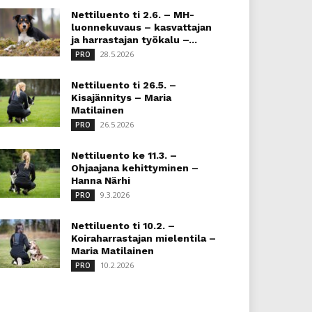
Nettiluento ti 2.6. – MH-
luonnekuvaus – kasvattajan
ja harrastajan työkalu –...
28.5.2026
PRO
Nettiluento ti 26.5. –
Kisajännitys – Maria
Matilainen
26.5.2026
PRO
Nettiluento ke 11.3. –
Ohjaajana kehittyminen –
Hanna Närhi
9.3.2026
PRO
Nettiluento ti 10.2. –
Koiraharrastajan mielentila –
Maria Matilainen
10.2.2026
PRO