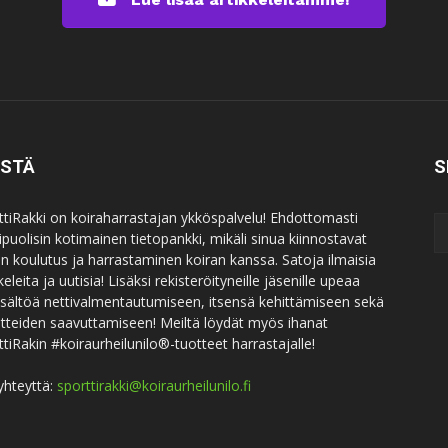
ISTÄ
S
ttiRakki on koiraharrastajan ykköspalvelu! Ehdottomasti
puolisin kotimainen tietopankki, mikäli sinua kiinnostavat
an koulutus ja harrastaminen koiran kanssa. Satoja ilmaisia
keleita ja uutisia! Lisäksi rekisteröityneille jäsenille upeaa
sisältöä nettivalmentautumiseen, itsensä kehittämiseen sekä
itteiden saavuttamiseen! Meiltä löydät myös ihanat
ttiRakin #koiraurheilunilo®-tuotteet harrastajalle!
yhteyttä:
sporttirakki@koiraurheilunilo.fi