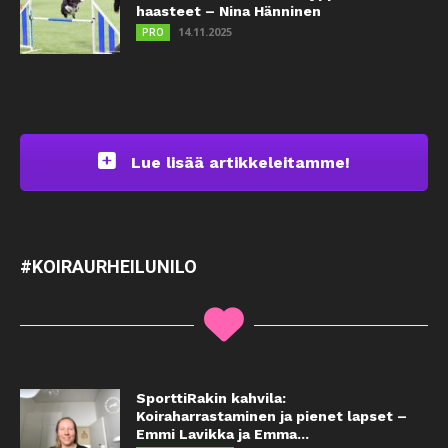
haasteet – Nina Hänninen
14.11.2025
PRO
Lue lisää artikkeleitamme!
#KOIRAURHEILUNILO
SporttiRakin kahvila:
Koiraharrastaminen ja pienet lapset –
Emmi Lavikka ja Emma...