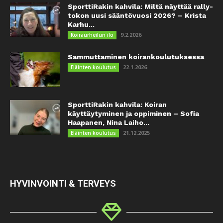
SporttiRakin kahvila: Miltä näyttää rally-
tokon uusi sääntövuosi 2026? – Krista
Karhu...
9.2.2026
Koiraurheilun ilo
Sammuttaminen koirankoulutuksessa
22.1.2026
Eläinten koulutus
SporttiRakin kahvila: Koiran
käyttäytyminen ja oppiminen – Sofia
Haapanen, Nina Laiho...
21.12.2025
Eläinten koulutus
HYVINVOINTI & TERVEYS