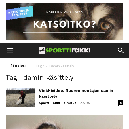
Etusivu
Tagit
Damin käsittely
Tagi: damin käsittely
Vinkkivideo: Nuoren noutajan damin
käsittely
SporttiRakki Toimitus
-
2.5.2020
0