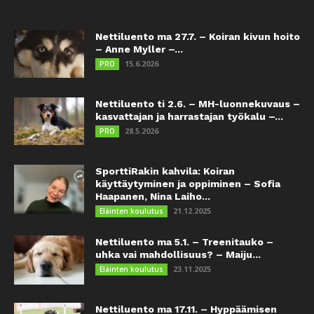
Nettiluento ma 27.7. – Koiran kivun hoito
– Anne Myller –...
15.6.2026
PRO
Nettiluento ti 2.6. – MH-luonnekuvaus –
kasvattajan ja harrastajan työkalu –...
28.5.2026
PRO
SporttiRakin kahvila: Koiran
käyttäytyminen ja oppiminen – Sofia
Haapanen, Nina Laiho...
21.12.2025
Eläinten koulutus
Nettiluento ma 5.1. – Treenitauko –
uhka vai mahdollisuus? – Maiju...
23.11.2025
Eläinten koulutus
Nettiluento ma 17.11. – Hyppäämisen