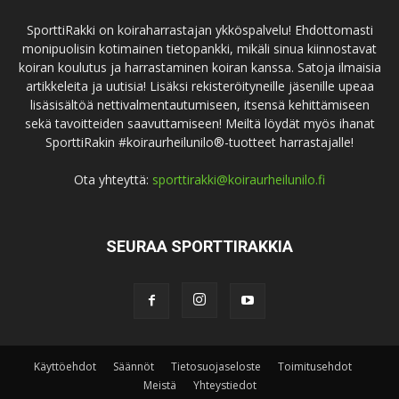
SporttiRakki on koiraharrastajan ykköspalvelu! Ehdottomasti
monipuolisin kotimainen tietopankki, mikäli sinua kiinnostavat
koiran koulutus ja harrastaminen koiran kanssa. Satoja ilmaisia
artikkeleita ja uutisia! Lisäksi rekisteröityneille jäsenille upeaa
lisäsisältöä nettivalmentautumiseen, itsensä kehittämiseen
sekä tavoitteiden saavuttamiseen! Meiltä löydät myös ihanat
SporttiRakin #koiraurheilunilo®-tuotteet harrastajalle!
Ota yhteyttä:
sporttirakki@koiraurheilunilo.fi
SEURAA SPORTTIRAKKIA
Käyttöehdot
Säännöt
Tietosuojaseloste
Toimitusehdot
Meistä
Yhteystiedot