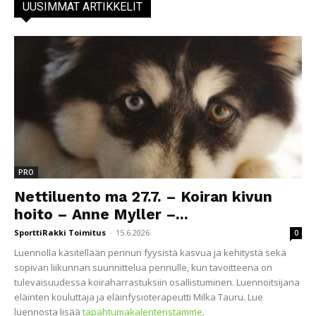
UUSIMMAT ARTIKKELIT
PRO
Nettiluento ma 27.7. – Koiran kivun
hoito – Anne Myller –...
SporttiRakki Toimitus
-
15.6.2026
0
Luennolla käsitellään pennun fyysistä kasvua ja kehitystä sekä
sopivan liikunnan suunnittelua pennulle, kun tavoitteena on
tulevaisuudessa koiraharrastuksiin osallistuminen. Luennoitsijana
eläinten kouluttaja ja eläinfysioterapeutti Milka Tauru. Lue
luennosta lisää
tapahtumakalenteristamme
.