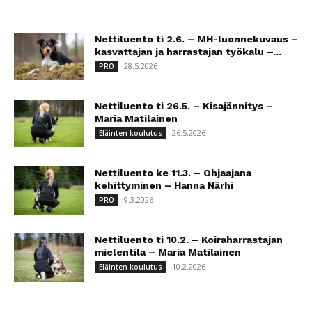
Nettiluento ti 2.6. – MH-luonnekuvaus –
kasvattajan ja harrastajan työkalu –...
28.5.2026
PRO
Nettiluento ti 26.5. – Kisajännitys –
Maria Matilainen
26.5.2026
Eläinten koulutus
Nettiluento ke 11.3. – Ohjaajana
kehittyminen – Hanna Närhi
9.3.2026
PRO
Nettiluento ti 10.2. – Koiraharrastajan
mielentila – Maria Matilainen
10.2.2026
Eläinten koulutus