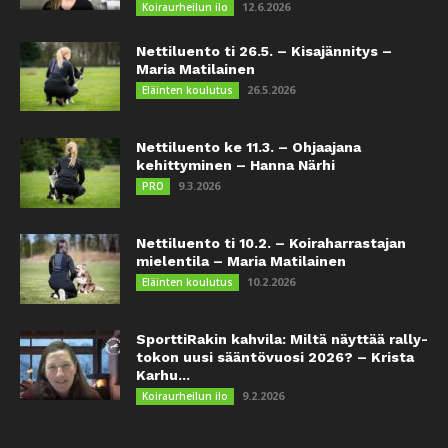
12.6.2026
Koiraurheilun ilo
Nettiluento ti 26.5. – Kisajännitys –
Maria Matilainen
26.5.2026
Eläinten koulutus
Nettiluento ke 11.3. – Ohjaajana
kehittyminen – Hanna Närhi
9.3.2026
PRO
Nettiluento ti 10.2. – Koiraharrastajan
mielentila – Maria Matilainen
10.2.2026
Eläinten koulutus
SporttiRakin kahvila: Miltä näyttää rally-
tokon uusi sääntövuosi 2026? – Krista
Karhu...
9.2.2026
Koiraurheilun ilo