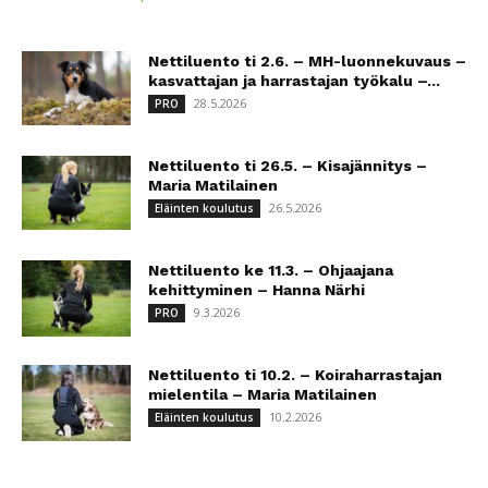
Nettiluento ti 2.6. – MH-luonnekuvaus –
kasvattajan ja harrastajan työkalu –...
28.5.2026
PRO
Nettiluento ti 26.5. – Kisajännitys –
Maria Matilainen
26.5.2026
Eläinten koulutus
Nettiluento ke 11.3. – Ohjaajana
kehittyminen – Hanna Närhi
9.3.2026
PRO
Nettiluento ti 10.2. – Koiraharrastajan
mielentila – Maria Matilainen
10.2.2026
Eläinten koulutus