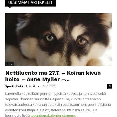
UUSIMMAT ARTIKKELIT
PRO
Nettiluento ma 27.7. – Koiran kivun
hoito – Anne Myller –...
SporttiRakki Toimitus
-
15.6.2026
0
Luennolla käsitellään pennun fyysistä kasvua ja kehitystä sekä
sopivan liikunnan suunnittelua pennulle, kun tavoitteena on
tulevaisuudessa koiraharrastuksiin osallistuminen. Luennoitsijana
eläinten kouluttaja ja eläinfysioterapeutti Milka Tauru. Lue
luennosta lisää
tapahtumakalenteristamme
.