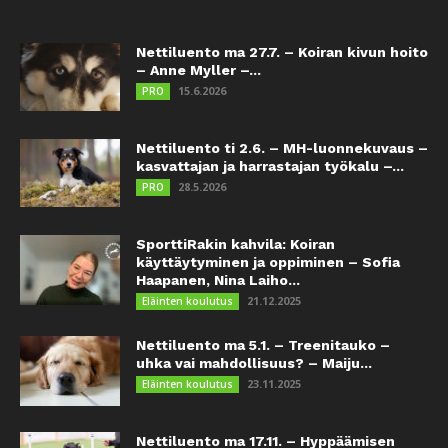
Nettiluento ma 27.7. – Koiran kivun hoito
– Anne Myller –...
15.6.2026
PRO
Nettiluento ti 2.6. – MH-luonnekuvaus –
kasvattajan ja harrastajan työkalu –...
28.5.2026
PRO
SporttiRakin kahvila: Koiran
käyttäytyminen ja oppiminen – Sofia
Haapanen, Nina Laiho...
21.12.2025
Eläinten koulutus
Nettiluento ma 5.1. – Treenitauko –
uhka vai mahdollisuus? – Maiju...
23.11.2025
Eläinten koulutus
Nettiluento ma 17.11. – Hyppäämisen