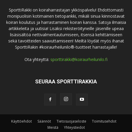
SporttiRakki on koiraharrastajan ykköspalvelu! Ehdottomasti
monipuolisin kotimainen tietopankki, mikäli sinua kiinnostavat
koiran koulutus ja harrastaminen koiran kanssa. Satoja ilmaisia
artikkeleita ja uutisia! Lisäksi rekisteröityneille jäsenille upeaa
lisäsisältöä nettivalmentautumiseen, itsensä kehittämiseen
sekä tavoitteiden saavuttamiseen! Meiltä löydät myös ihanat
SporttiRakin #koiraurheilunilo®-tuotteet harrastajalle!
Ota yhteyttä:
sporttirakki@koiraurheilunilo.fi
SEURAA SPORTTIRAKKIA
Käyttöehdot
Säännöt
Tietosuojaseloste
Toimitusehdot
Meistä
Yhteystiedot