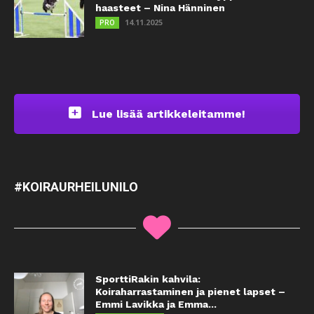
haasteet – Nina Hänninen
14.11.2025
PRO
Lue lisää artikkeleitamme!
#KOIRAURHEILUNILO
SporttiRakin kahvila:
Koiraharrastaminen ja pienet lapset –
Emmi Lavikka ja Emma...