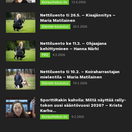
12.6.2026
Koiraurheilun ilo
Nettiluento ti 26.5. – Kisajännitys –
Maria Matilainen
26.5.2026
Eläinten koulutus
Nettiluento ke 11.3. – Ohjaajana
kehittyminen – Hanna Närhi
9.3.2026
PRO
Nettiluento ti 10.2. – Koiraharrastajan
mielentila – Maria Matilainen
10.2.2026
Eläinten koulutus
SporttiRakin kahvila: Miltä näyttää rally-
tokon uusi sääntövuosi 2026? – Krista
Karhu...
9.2.2026
Koiraurheilun ilo