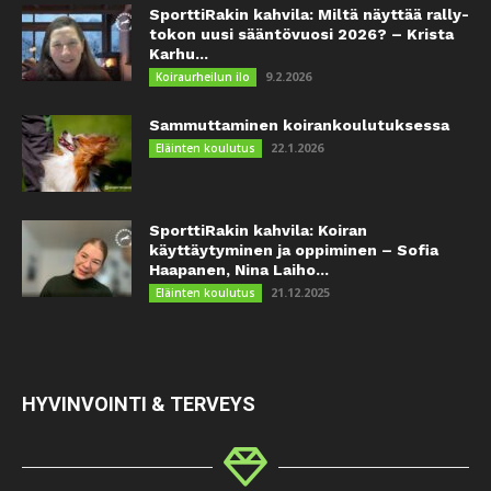
SporttiRakin kahvila: Miltä näyttää rally-
tokon uusi sääntövuosi 2026? – Krista
Karhu...
9.2.2026
Koiraurheilun ilo
Sammuttaminen koirankoulutuksessa
22.1.2026
Eläinten koulutus
SporttiRakin kahvila: Koiran
käyttäytyminen ja oppiminen – Sofia
Haapanen, Nina Laiho...
21.12.2025
Eläinten koulutus
HYVINVOINTI & TERVEYS